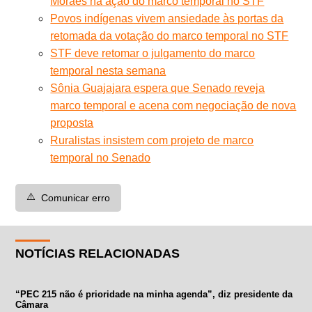
Moraes na ação do marco temporal no STF
Povos indígenas vivem ansiedade às portas da
retomada da votação do marco temporal no STF
STF deve retomar o julgamento do marco
temporal nesta semana
Sônia Guajajara espera que Senado reveja
marco temporal e acena com negociação de nova
proposta
Ruralistas insistem com projeto de marco
temporal no Senado
⚠️
Comunicar erro
NOTÍCIAS RELACIONADAS
“PEC 215 não é prioridade na minha agenda”, diz presidente da
Câmara