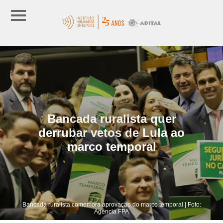
Bancada ruralista quer
derrubar vetos de Lula ao
marco temporal
Bancada ruralista comemora aprovação do marco temporal | Foto:
Agência FPA