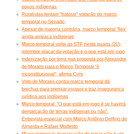
povos indígenas
Ruralistas tentam “tratorar” votação do marco
temporal no Senado
Apesar de maioria contrária, marco temporal ‘flex’
ainda ameaça indígenas
Marco temporal volta ao STF nesta quarta (20);
relembre placar da votação e o que está em jogo
Indenização por terra nua proposta por Alexandre
de Moraes para o Marco Temporal “é
inconstitucional”, afirma Cimi
Voto de Moraes contra marco temporal dá
brechas para premiar invasor e traz insegurança
jurídica aos indígenas
Marco temporal: “O que está em jogo é se haverá
demarcação de terras indígenas ou não”.
Entrevista especial com Marco Antônio Delfino de
Almeida e Rafael Modesto
Marco temporal: demarcação de terras não é um