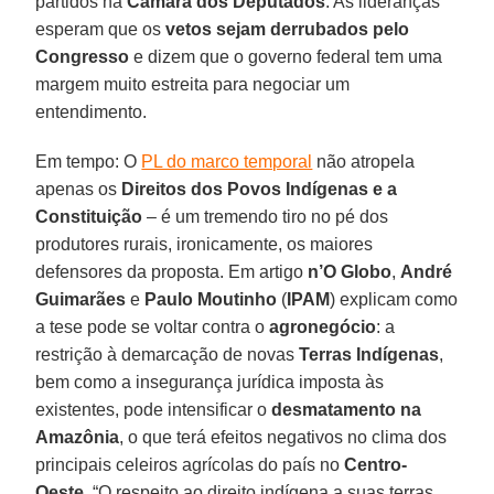
partidos na
Câmara dos Deputados
. As lideranças
esperam que os
vetos sejam derrubados pelo
Congresso
e dizem que o governo federal tem uma
margem muito estreita para negociar um
entendimento.
Em tempo: O
PL do marco temporal
não atropela
apenas os
Direitos dos Povos Indígenas e a
Constituição
– é um tremendo tiro no pé dos
produtores rurais, ironicamente, os maiores
defensores da proposta. Em artigo
n’O Globo
,
André
Guimarães
e
Paulo Moutinho
(
IPAM
) explicam como
a tese pode se voltar contra o
agronegócio
: a
restrição à demarcação de novas
Terras Indígenas
,
bem como a insegurança jurídica imposta às
existentes, pode intensificar o
desmatamento na
Amazônia
, o que terá efeitos negativos no clima dos
principais celeiros agrícolas do país no
Centro-
Oeste
. “O respeito ao direito indígena a suas terras,