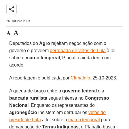
share
26 Outubro 2023
Deputados do
Agro
rejeitam negociação com o
governo e preveem
derrubada de vetos de Lula
à lei
sobre o
marco temporal
; Planalto ainda tenta um
acordo.
A reportagem é publicada por
ClimaInfo
, 25-10-2023.
A queda-de-braço entre o
governo federal
e a
bancada ruralista
segue intensa no
Congresso
Nacional
. Enquanto os representantes do
agronegócio
insistem em derrubar os
vetos do
presidente Lula
à lei sobre o
marco temporal
para
demarcação de
Terras Indígenas
, o Planalto busca