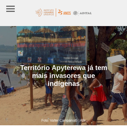
Território Apyterewa já tem
mais invasores que
indígenas
Foto: Valter Campanato | ABr