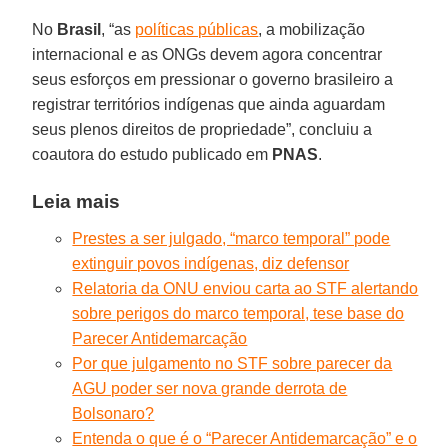
No
Brasil
, “as
políticas públicas
, a mobilização
internacional e as ONGs devem agora concentrar
seus esforços em pressionar o governo brasileiro a
registrar territórios indígenas que ainda aguardam
seus plenos direitos de propriedade”, concluiu a
coautora do estudo publicado em
PNAS
.
Leia mais
Prestes a ser julgado, “marco temporal” pode
extinguir povos indígenas, diz defensor
Relatoria da ONU enviou carta ao STF alertando
sobre perigos do marco temporal, tese base do
Parecer Antidemarcação
Por que julgamento no STF sobre parecer da
AGU poder ser nova grande derrota de
Bolsonaro?
Entenda o que é o “Parecer Antidemarcação” e o