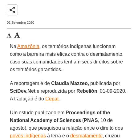
share
02 Setembro 2020
Na
Amazônia
, os territórios indígenas funcionam
como a barreira mais eficaz contra o desmatamento,
caso suas comunidades tenham seus direitos sobre
os territórios garantidos.
A reportagem é de
Claudia Mazzeo
, publicada por
SciDev.Net
e reproduzida por
Rebelión
, 01-09-2020.
A tradução é do
Cepat
.
Um estudo publicado em
Proceedings of the
National Academy of Sciences
(
PNAS
, 10 de
agosto), que pesquisou a relação entre o direito dos
povos indígenas
à terra e o
desmatamento
, cruzou