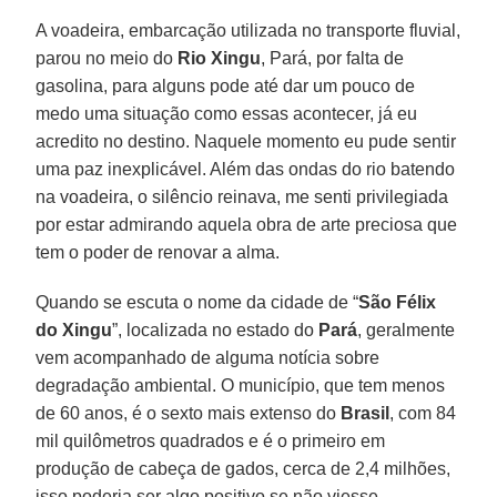
A voadeira, embarcação utilizada no transporte fluvial,
parou no meio do
Rio Xingu
, Pará, por falta de
gasolina, para alguns pode até dar um pouco de
medo uma situação como essas acontecer, já eu
acredito no destino. Naquele momento eu pude sentir
uma paz inexplicável. Além das ondas do rio batendo
na voadeira, o silêncio reinava, me senti privilegiada
por estar admirando aquela obra de arte preciosa que
tem o poder de renovar a alma.
Quando se escuta o nome da cidade de “
São Félix
do Xingu
”, localizada no estado do
Pará
, geralmente
vem acompanhado de alguma notícia sobre
degradação ambiental. O município, que tem menos
de 60 anos, é o sexto mais extenso do
Brasil
, com 84
mil quilômetros quadrados e é o primeiro em
produção de cabeça de gados, cerca de 2,4 milhões,
isso poderia ser algo positivo se não viesse