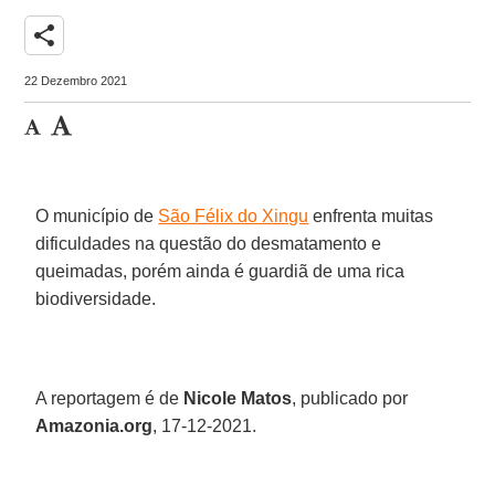
share
22 Dezembro 2021
O município de
São Félix do Xingu
enfrenta muitas
dificuldades na questão do desmatamento e
queimadas, porém ainda é guardiã de uma rica
biodiversidade.
A reportagem é de
Nicole Matos
, publicado por
Amazonia.org
, 17-12-2021.