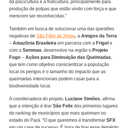
da piscicultura e a fruticultura, principalmente para
produção de polpas que estão vindo com força e que
merecem ser reconhecidas.”
Também em busca de solucionar uma das questões
negativas de
São Félix do Xingu
, a
Amigos da Terra
–
Amazônia Brasileira
em parceria com a
Frigol
e
com a
Semmas
, desenvolve na região o
Projeto
Fogo
–
Ações para Diminuição das Queimadas
,
que tem como objetivo conscientizar a população
local os perigos e o tamanho do impacto que as
queimadas intencionais podem casar para a
biodiversidade local.
A coordenadora do projeto,
Luciane Simões
, afirma
que a intenção é tirar
São Felix
dos primeiros lugares
do ranking de municípios que mais queimam no
estado do Pará. “O que queremos é transformar
SFX
em um case de sucesso. É hora de tirar esse demérito