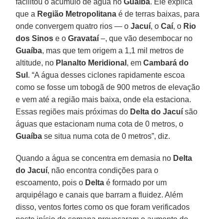
facilitou o acúmulo de água no
Guaíba
. Ele explica
que a
Região Metropolitana
é de terras baixas, para
onde convergem quatro rios — o
Jacuí
, o
Caí
, o
Rio
dos Sinos
e o
Gravataí
–, que vão desembocar no
Guaíba
, mas que tem origem a 1,1 mil metros de
altitude, no
Planalto Meridional
, em
Cambará do
Sul
. “A água desses ciclones rapidamente escoa
como se fosse um tobogã de 900 metros de elevação
e vem até a região mais baixa, onde ela estaciona.
Essas regiões mais próximas do
Delta do Jacuí
são
águas que estacionam numa cota de 0 metros, o
Guaíba
se situa numa cota de 0 metros”, diz.
Quando a água se concentra em demasia no
Delta
do Jacuí
, não encontra condições para o
escoamento, pois o
Delta
é formado por um
arquipélago e canais que barram a fluidez. Além
disso, ventos fortes como os que foram verificados