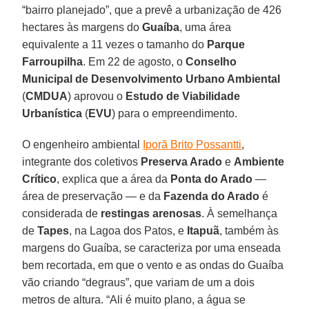
“bairro planejado”, que a prevê a urbanização de 426
hectares às margens do
Guaíba
, uma área
equivalente a 11 vezes o tamanho do
Parque
Farroupilha
. Em 22 de agosto, o
Conselho
Municipal de Desenvolvimento Urbano Ambiental
(
CMDUA
) aprovou o
Estudo de Viabilidade
Urbanística
(
EVU
) para o empreendimento.
O engenheiro ambiental
Iporã Brito Possantti
,
integrante dos coletivos
Preserva Arado
e
Ambiente
Crítico
, explica que a área da
Ponta do Arado
—
área de preservação — e da
Fazenda do Arado
é
considerada de
restingas
arenosas
. À semelhança
de
Tapes
, na Lagoa dos Patos, e
Itapuã
, também às
margens do Guaíba, se caracteriza por uma enseada
bem recortada, em que o vento e as ondas do Guaíba
vão criando “degraus”, que variam de um a dois
metros de altura. “Ali é muito plano, a água se