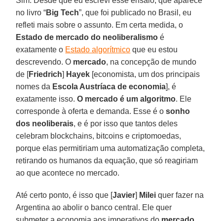
Sim. Desde que eu escrevi esse ensaio, que aparece
no livro “
Big Tech
”, que foi publicado no Brasil, eu
refleti mais sobre o assunto. Em certa medida, o
Estado de mercado do neoliberalismo
é
exatamente o
Estado algorítmico
que eu estou
descrevendo. O
mercado
, na concepção de mundo
de [
Friedrich
]
Hayek
[economista, um dos principais
nomes da
Escola Austríaca de economia
], é
exatamente isso.
O mercado é um algoritmo
. Ele
corresponde à oferta e demanda. Esse é o
sonho
dos neoliberais
, e é por isso que tantos deles
celebram blockchains, bitcoins e criptomoedas,
porque elas permitiriam uma automatização completa,
retirando os humanos da equação, que só reagiriam
ao que acontece no mercado.
Até certo ponto, é isso que [
Javier
]
Milei
quer fazer na
Argentina ao abolir o banco central. Ele quer
submeter a economia aos imperativos do
mercado
,