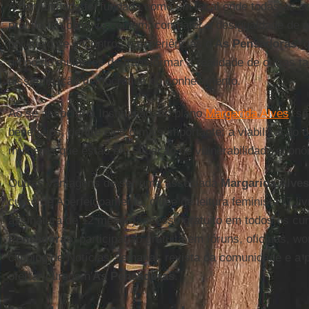
A comunidade foi fundada como um local onde todas as 
prol de um objetivo comum: combater a desigualdade de g
por meio de encontros e experiências d’
As Pensadoras
, 
grupo de mulheres de transformar a realidade de outras t
disseminação democrática do conhecimento.
Ao se associar a Instituição, no plano
Margarida Alves
, s
benefícios, dentre eles o mais importante: a viabilização
mulheres que estão em situação de vulnerabilidade econô
Outras vantagens de ser uma associada
Margarida Alves
curso de Aperfeiçoamento; clube de leitura feminista (7 l
assinatura de 12 meses); acesso gratuito em todos os cur
Pensadoras
; participação gratuita em fóruns, oficinas, w
clipping de Notícias Semanal; revista da comunidade e a p
ofertar cursos n'
As
Pensadoras
.