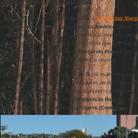
Marcha das Margaridas
Desde 2000 é realizada, em
Brasília
, a
Marcha das Marga
conjunta de mulheres trabalhadoras da
América Latina
. 
realizada sua sétima edição – a marcha acontece a cada
mulheres de diversos movimentos sociais que marcham jun
para homenagear a memória de
Margarida Alves
e reivin
pobreza, da fome e pelo fim da violência sexista.
A primeira marcha reuniu cerca de 20 mil mulheres, já a 
2019 teve 100 mil mulheres participantes de diversas regi
que 2023 bate recorde de público, o encontro acontecerá 
A marcha é organizada pela
Confederação Nacional dos 
Agricultores e Agricultoras Familiares
(
Contag
).