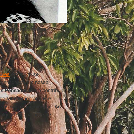
Foto: Brasil de Fato/Arquivo CPT)
lves
em muito se
 homenageado em nossa
 As Pensadoras
– é contribuir
 de fato democráticas e
ursos sobre o feminismo,
As
lquer pessoa pode se
.