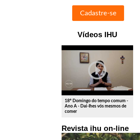
Vídeos IHU
play_circle_outline
18º Domingo do tempo comum -
Ano A - Dai-lhes vós mesmos de
comer
Revista ihu on-line