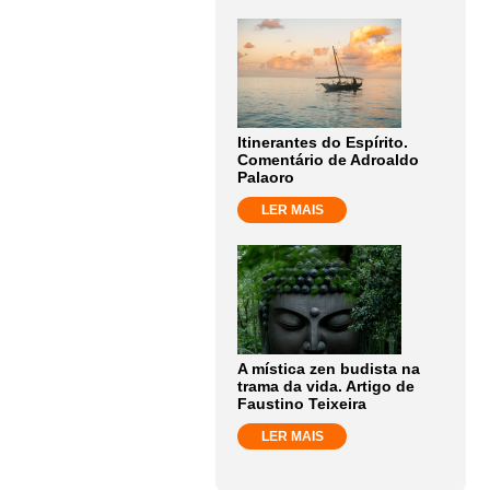
Itinerantes do Espírito.
Comentário de Adroaldo
Palaoro
LER MAIS
A mística zen budista na
trama da vida. Artigo de
Faustino Teixeira
LER MAIS