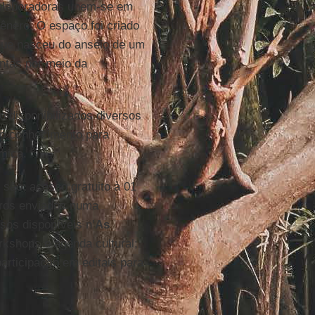
colaboradoras unem-se em
ênero. O espaço foi criado
que nasceu do anseio de um
antas por meio da
ão disponibilizados diversos
 do conhecimento para
mica.
são: acesso gratuito à 01
ivros enviados numa
sos disponíveis n’
As
orkshops e agenda cultural;
articipação em editais para