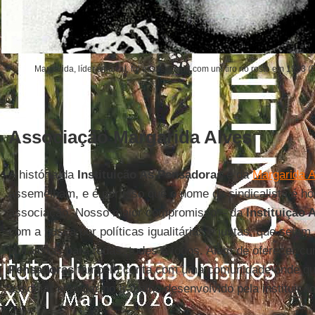
Margarida, líder sindical, foi assassinada com um tiro no rosto em 1983 (
Associação Margarida Alves
A história da
Instituição As Pensadoras
e da
Margarida A
assemelham, e é por isso que o nome da sindicalista é
associação. Nosso maior compromisso – da
Instituição
com a busca por políticas igualitárias e justas, que sejam
pluralistas para todas, todes e todos. Além de oferecer c
Pensadoras
também conta com uma comunidade onde qua
associar e ajudar no trabalho desenvolvido pela instituição