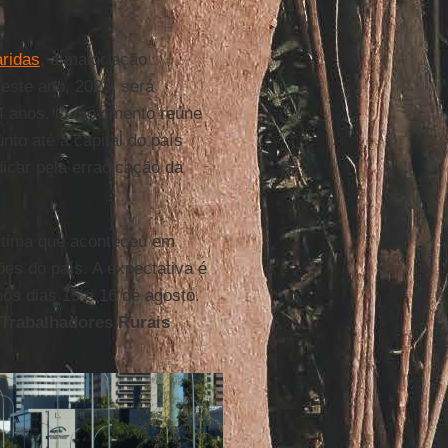
ridas
, a maior ação
Neste ano, 2023, será
 4 anos. O movimento reúne
to até a capital do país
dicar pela erradicação da
última que aconteceu em
ões do país. A expectativa é
nos dias 15 e 16 de agosto.
Trabalhadores Rurais