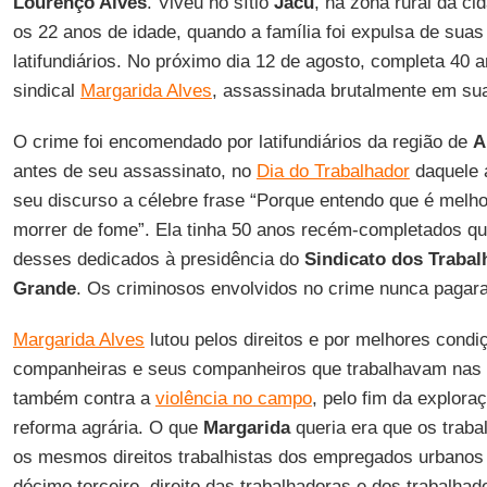
Lourenço Alves
. Viveu no sítio
Jacu
, na zona rural da c
os 22 anos de idade, quando a família foi expulsa de suas
latifundiários. No próximo dia 12 de agosto, completa 40 a
sindical
Margarida Alves
, assassinada brutalmente em sua
O crime foi encomendado por latifundiários da região de
A
antes de seu assassinato, no
Dia do Trabalhador
daquele 
seu discurso a célebre frase “Porque entendo que é melho
morrer de fome”. Ela tinha 50 anos recém-completados qu
desses dedicados à presidência do
Sindicato dos Trabal
Grande
. Os criminosos envolvidos no crime nunca pagar
Margarida Alves
lutou pelos direitos e por melhores condi
companheiras e seus companheiros que trabalhavam nas u
também contra a
violência no campo
, pelo fim da explor
reforma agrária. O que
Margarida
queria era que os trab
os mesmos direitos trabalhistas dos empregados urbanos 
décimo terceiro, direito das trabalhadoras e dos trabalhado