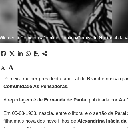
Wikimedia Commons/Domínio Público/Comissão Nacional da V
Primeira mulher presidenta sindical do
Brasil
é nossa gra
Comunidade As Pensadoras
.
A reportagem é de
Fernanda de Paula
, publicada por
As 
Em 05-08-1933, nascia, entre o litoral e o sertão da
Paraí
filha mais nova dos nove filhos de
Alexandrina Inácia da