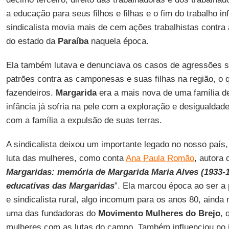
a educação para seus filhos e filhas e o fim do trabalho inf
sindicalista movia mais de cem ações trabalhistas contra
do estado da
Paraíba
naquela época.
Ela também lutava e denunciava os casos de agressões s
patrões contra as camponesas e suas filhas na região, o
fazendeiros.
Margarida
era a mais nova de uma família de
infância já sofria na pele com a exploração e desigualdade
com a família a expulsão de suas terras.
A sindicalista deixou um importante legado no nosso país,
luta das mulheres, como conta
Ana Paula Romão
, autora d
Margaridas: memória de Margarida Maria Alves (1933-1
educativas das Margaridas
”. Ela marcou época ao ser a
e sindicalista rural, algo incomum para os anos 80, ainda
uma das fundadoras do
Movimento Mulheres do Brejo
, 
mulheres com as lutas do campo. Também influenciou no 