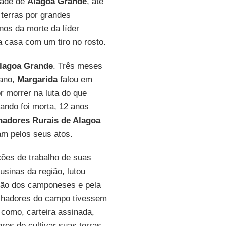
idade de
Alagoa
Grande
, até
 terras por grandes
nos da morte da líder
 casa com um tiro no rosto.
lagoa Grande
. Três meses
ano,
Margarida
falou em
r morrer na luta do que
ando foi morta, 12 anos
hadores Rurais
de Alagoa
am pelos seus atos.
ções de trabalho de suas
sinas da região, lutou
ação dos camponeses e pela
alhadores do campo tivessem
como, carteira assinada,
res de cultivar suas terras,