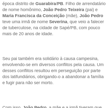
época distrito de
Guarabira
/
PB
. Filho de arrendatário
de nome homônimo,
João Pedro Teixeira
(pai) e
Maria Francisca da Conceição
(mãe),
João Pedro
teve uma irmã de nome
Severina
, que veio a falecer
de tuberculose, na cidade de Sapé/PB, com pouco
mais de 20 anos de idade.
Seu pai também era solidário à causa campesina,
envolvendo-se em diversos conflitos pela causa. Um
desses conflitos resultou em perseguição por parte
dos latifundiários, obrigando-o a abandonar a família
e fugir para não ser morto.
Com isso,
João Pedro
, a mãe e a irmã tiveram que