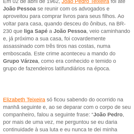
Em 02 de abril de 1962,
João Pedro Teixeira
foi até
João Pessoa
se reunir com os advogados e
aproveitou para comprar livros para seus filhos. Ao
voltar para casa, quando desceu do ônibus, na BR-
230 que
liga Sapé
a
João Pessoa
, veio caminhando
e, já próximo a sua casa, foi covardemente
assassinado com três tiros nas costas, numa
emboscada. Este crime aconteceu a mando do
Grupo Várzea
, como era conhecido e temido o
grupo de fazendeiros latifundiários na época.
Elizabeth Teixeira
só ficou sabendo do ocorrido na
manhã seguinte e, ao se deparar com o corpo de seu
companheiro, falou a seguinte frase: “
João Pedro
,
por mais de uma vez, me perguntou se eu daria
continuidade à sua luta e eu nunca te dei minha