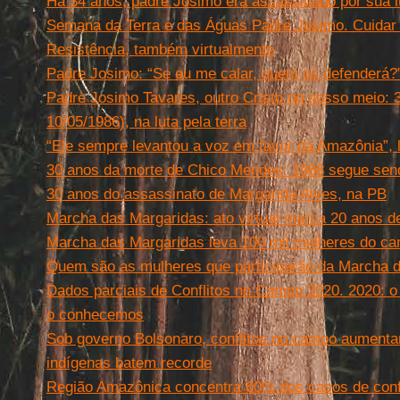
Há 34 anos, padre Josimo era assassinado por sua l
Semana da Terra e das Águas Padre Josimo. Cuida
Resistência, também virtualmente
Padre Josimo: “Se eu me calar, quem os defenderá?
Padre Josimo Tavares, outro Cristo no nosso meio: 
10/05/1986), na luta pela terra
“Ele sempre levantou a voz em favor da Amazônia”, 
30 anos da morte de Chico Mendes: 1988 segue sen
30 anos do assassinato de Margarida Alves, na PB
Marcha das Margaridas: ato virtual marca 20 anos d
Marcha das Margaridas leva 100 mil mulheres do ca
Quem são as mulheres que participarão da Marcha 
Dados parciais de Conflitos no Campo 2020. 2020:
o conhecemos
Sob governo Bolsonaro, conflitos no campo aumenta
indígenas batem recorde
Região Amazônica concentra 60% dos casos de conf