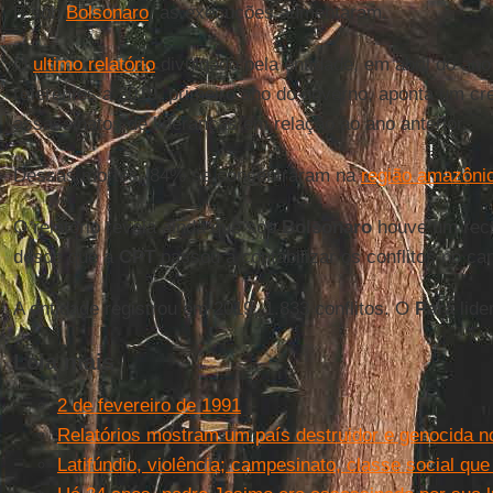
E sob
Bolsonaro
, as execuções aumentaram.
O
ultimo relatório
divulgado pela entidade, em abril do a
referentes a 2019, primeiro ano do governo, aponta um c
assassinatos de lideranças em relação ao ano anterior.
Dessas mortes, 84% se concentraram na
região amazôni
O relatório revela ainda que sob
Bolsonaro
houve um recor
desde que a
CPT
passou a contabilizar os conflitos no c
A entidade registrou em 2019, 1.833 conflitos. O
Pará
lide
Leia mais
2 de fevereiro de 1991
Relatórios mostram um país destruidor e genocida n
Latifúndio, violência; campesinato, classe social que 