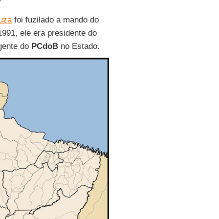
ouza
foi fuzilado a mando do
1991, ele era presidente do
igente do
PCdoB
no Estado.