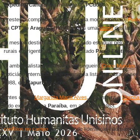
Expedito
,
Canuto
era militante do
PCdoB
.
Prestes a completar 35 anos de sua morte em maio,
Padr
da
CPT
no
Araguaia
(
PA
), foi mais uma
vitima
dos latifun
O mesmo destino teve o ex-deputado estadual pelo
Pará
,
rurais e dirigente do
PCdoB
no Estado
Paulo Fonteles
, e
O ambientalista e sindicalista seringueiro
Chico Mendes
, 
noticiário internacional, engrossou a lista macabra ao se
1988, em
Xapuri
, no
Acre
.
Antes deles,
Margarida Maria Alves
, que inspira a
Marcha 
sido executada na
Paraíba
, em agosto de 1983.
Desde 1985, quando a
CPT
(Comissão Pastoral da Terra) 
conflitos no campo
, a matança de lideranças não parou.