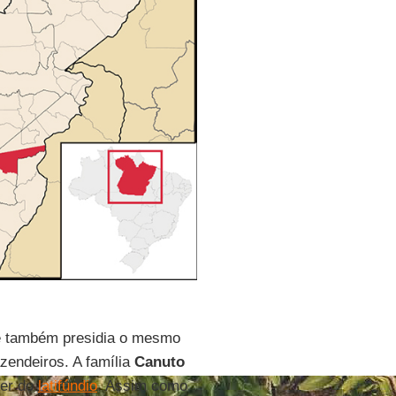
e também presidia o mesmo
zendeiros. A família
Canuto
der do
latifúndio
. Assim como