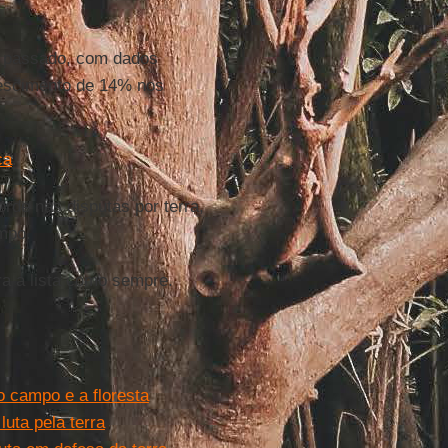
no passado, com dados
rescimento de 14% nos
ca
.
de nas disputas por terra,
ampo.
ra a lista como sempre.
o campo e a floresta
luta pela terra