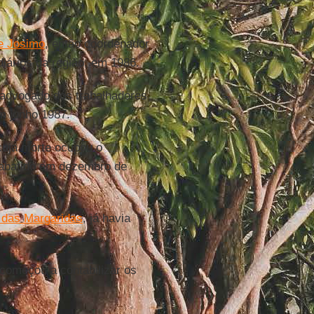
e Josimo
, então coordenador
diários da região, em 1986.
 advogado dos trabalhadores
m junho 1987.
cuja morte ocupou o
r abatido em dezembro de
das Margaridas
, já havia
começou a contabilizar os