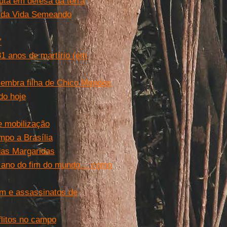
uta em defesa da terra
r da Vida Semeando
”
31 anos de martírio (em
lembra filha de Chico Mendes
do hoje
e mobilização
mpo a Brasília
das Margaridas
 o ano do fim do mundo… como
m e assassinatos de
litos no campo