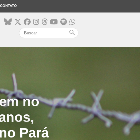
CONTATO
search
cem no
anos,
 no Pará