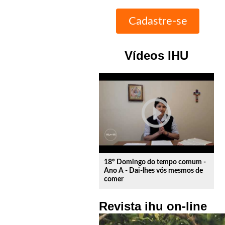
Vídeos IHU
play_circle_outline
18º Domingo do tempo comum -
Ano A - Dai-lhes vós mesmos de
comer
Revista ihu on-line