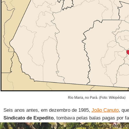
Rio Maria, no Pará. (Foto: Wikipédia)
Seis anos antes, em dezembro de 1985,
João Canuto
, qu
Sindicato de Expedito
, tombava pelas balas pagas por fa
teria ainda mais dois irmãos de
João
executados pelo po