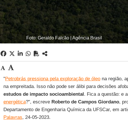
Foto: Geraldo Falcão | Agência Brasil
"
Petrobrás pressiona pela exploração de óleo
na região, a
na empreitada. Isso não pode ser álibi para decisões afo
estudos de impacto socioambiental
. Fica a questão: e 
energética
?", escreve
Roberto de Campos Giordano
, pr
Departamento de Engenharia Química da UFSCar, em artig
Palavras
, 24-05-2023.