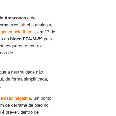
do Amazonas
e do
na irresistível a analogia,
gativa pelo Ibama
, em 17 de
ria no
bloco FZA-M-59
pela
da esquerda e centro-
ados de
que a neutralidade não
i, de forma simplificada,
l.
decisão negativa
, um ponto
em de derrame de óleo no
i é prever, dentro de