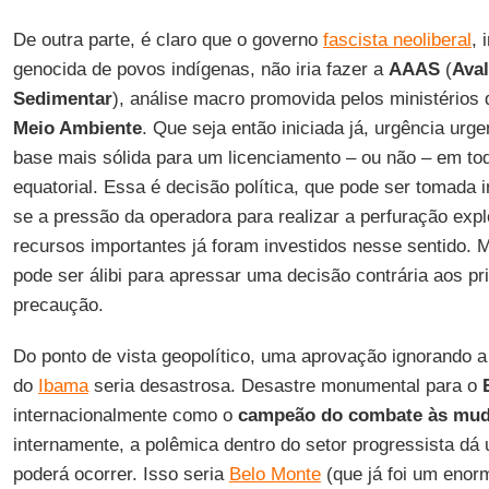
De outra parte, é claro que o governo
fascista neoliberal
, 
genocida de povos indígenas, não iria fazer a
AAAS
(
Aval
Sedimentar
), análise macro promovida pelos ministérios
Meio Ambiente
. Que seja então iniciada já, urgência urg
base mais sólida para um licenciamento – ou não – em t
equatorial. Essa é decisão política, que pode ser tomad
se a pressão da operadora para realizar a perfuração exp
recursos importantes já foram investidos nesse sentido. M
pode ser álibi para apressar uma decisão contrária aos pr
precaução.
Do ponto de vista geopolítico, uma aprovação ignorando a
do
Ibama
seria desastrosa. Desastre monumental para o
internacionalmente como o
campeão do combate às mud
internamente, a polêmica dentro do setor progressista dá
poderá ocorrer. Isso seria
Belo Monte
(que já foi um enor