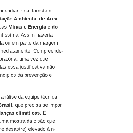
incendiário da floresta e
iação Ambiental de Área
 das
Minas e Energia e do
entíssima. Assim haveria
oda ou em parte da margem
a imediatamente. Compreende-
loratória, uma vez que
as essa justificativa não
incípios da prevenção e
 análise da equipe técnica
Brasil
, que precisa se impor
anças climáticas
. E
 uma mostra da cisão que
me desastre) elevado à n-