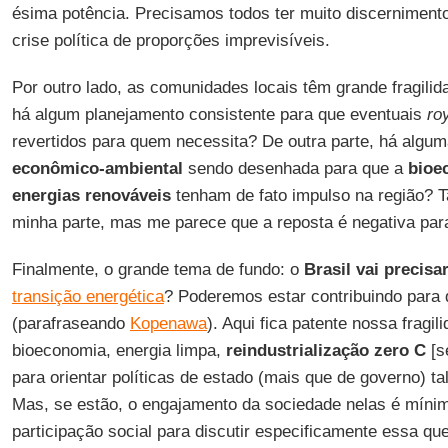
ésima potência. Precisamos todos ter muito discerniment
crise política de proporções imprevisíveis.
Por outro lado, as comunidades locais têm grande fragili
há algum planejamento consistente para que eventuais
ro
revertidos para quem necessita? De outra parte, há alguma
econômico-ambiental
sendo desenhada para que a
bioe
energias
renováveis
tenham de fato impulso na região? T
minha parte, mas me parece que a reposta é negativa pa
Finalmente, o grande tema de fundo: o
Brasil vai precisa
transição energética
? Poderemos estar contribuindo para 
(parafraseando
Kopenawa
). Aqui fica patente nossa fragi
bioeconomia, energia limpa,
reindustrialização
zero C
[s
para orientar políticas de estado (mais que de governo) t
Mas, se estão, o engajamento da sociedade nelas é míni
participação social para discutir especificamente essa q