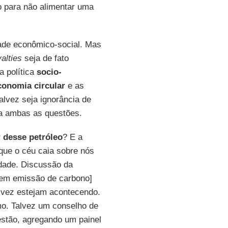
o para não alimentar uma
dade econômico-social. Mas
yalties
seja de fato
 política
socio-
conomia
circular
e as
alvez seja ignorância de
ra ambas as questões.
r desse petróleo
? E a
que o céu caia sobre nós
lidade. Discussão da
em emissão de carbono]
alvez estejam acontecendo.
mo. Talvez um conselho de
uestão, agregando um painel