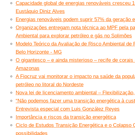
Capacidade global de energias renováveis cresceu 
Eustáquio Diniz Alves
Energias renováveis podem suprir 57% da geração e
Organizações entregam nota técnica ao MPF pela pa
Ambiental para explorar petróleo e gás no Solimões
Modelo Teórico da Avaliação de Risco Ambiental d
Belo Horizonte - MG
O gigantesco – e ainda misterioso – recife de corais
Amazonas
A Fiocruz vai monitorar o impacto na saúde da popul
petróleo no litoral do Nordeste
Nova lei de licenciamento ambiental – Flexibilização
“Não podemos fazer uma transição energética à cust
Entrevista especial com Luis González Reyes
Importância e riscos da transição energética
Ciclo de Estudos Transição Energética e o Colapso G
possibilidades