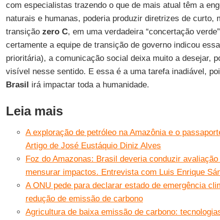
com especialistas trazendo o que de mais atual têm a eng
naturais e humanas, poderia produzir diretrizes de curto,
transição
zero C
, em uma verdadeira “concertação verde”
certamente a equipe de transição de governo indicou es
prioritária), a comunicação social deixa muito a desejar, 
visível nesse sentido. E essa é a uma tarefa inadiável, po
Brasil
irá impactar toda a humanidade.
Leia mais
A exploração de petróleo na Amazônia e o passaporte
Artigo de José Eustáquio Diniz Alves
Foz do Amazonas: Brasil deveria conduzir avaliação 
mensurar impactos. Entrevista com Luis Enrique Sá
A ONU pede para declarar estado de emergência cli
redução de emissão de carbono
Agricultura de baixa emissão de carbono: tecnologia