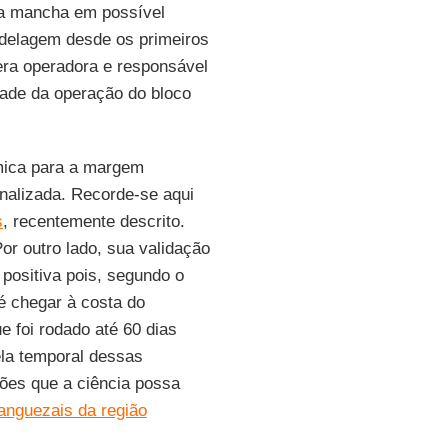
uma mancha em possível
delagem desde os primeiros
era operadora e responsável
idade da operação do bloco
âmica para a margem
finalizada. Recorde-se aqui
s
, recentemente descrito.
r outro lado, sua validação
 positiva pois, segundo o
té chegar à costa do
e foi rodado até 60 dias
ela temporal dessas
ões que a ciência possa
anguezais da região