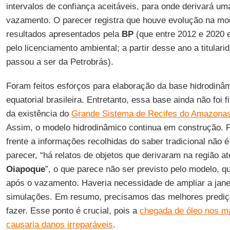
intervalos de confiança aceitáveis, para onde derivará 
vazamento. O parecer registra que houve evolução na mo
resultados apresentados pela
BP
(que entre 2012 e 2020 
pelo licenciamento ambiental; a partir desse ano a titular
passou a ser da Petrobrás).
Foram feitos esforços para elaboração da base hidrodin
equatorial brasileira. Entretanto, essa base ainda não foi 
da existência do
Grande Sistema de Recifes do Amazona
Assim, o modelo hidrodinâmico continua em construção. Po
frente a informações recolhidas do saber tradicional não é
parecer, “há relatos de objetos que derivaram na região a
Oiapoque
”, o que parece não ser previsto pelo modelo, qu
após o vazamento. Haveria necessidade de ampliar a jan
simulações. Em resumo, precisamos das melhores prediç
fazer. Esse ponto é crucial, pois a
chegada de óleo nos m
causaria danos irreparáveis
.