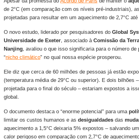
Apesar da promessa do
Acordo de Paris
de manter o
aque
de 2°C (em comparação com os níveis pré-industriais), as 
projetadas para resultar em um aquecimento de 2,7°C até o
O novo estudo, liderado por pesquisadores do
Global Sys
Universidade de Exeter
, associado à
Comissão da Terr
Nanjing
, avaliou o que isso significaria para o número d
“
nicho climático
” no qual nossa espécie prosperou.
Ele diz que cerca de 60 milhões de pessoas já estão expo
(temperatura média de 29°C ou superior). E dois bilhões
projetada para o final do século – estariam expostos a i
global.
O documento destaca o “enorme potencial” para uma
polí
limitar os custos humanos e as
desigualdades
das
mudan
aquecimento a 1,5°C deixaria 5% expostos – salvando u
calor perigoso em comparação com 2,7°C de aquecimento