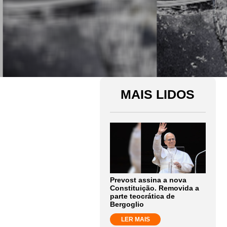
MAIS LIDOS
Prevost assina a nova
Constituição. Removida a
parte teocrática de
Bergoglio
LER MAIS