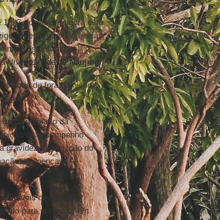
e 13°C do nicho e agora está
erigosamente quentes, essas
te não sustentam
da Universidade de
Nanjing
.
deixadas de fora do nicho
erigoso.
as como aumento da
minuição do desempenho
a gravidez, diminuição do
inação de doenças
bitáveis ​​devido às
etado para ser maior em