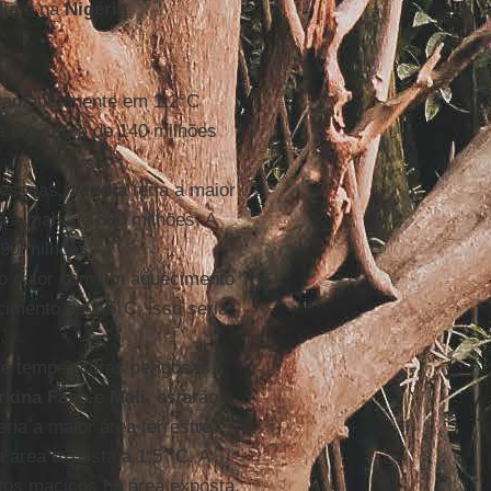
dia
e na
Nigéria
.
ramaticamente em 1,2°C
a em cerca de 140 milhões
pessoas, a
Índia
teria a maior
 – mais de 600 milhões. A
90 milhões.
 ao calor com um aquecimento
imento de 1,5°C, isso seria
de temperaturas perigosas.
rkina Faso
e
Mali
, estarão
eria a maior área terrestre
 área exposta a 1,5 °C. A
os maciços na área exposta.