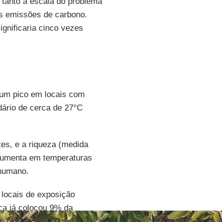
a tanto a escala do problema
as emissões de carbono.
gnificaria cinco vezes
 um pico em locais com
ário de cerca de 27°C
es, e a riqueza (medida
umenta em temperaturas
 humano.
locais de exposição
ca já colocou 9% da
o nicho.