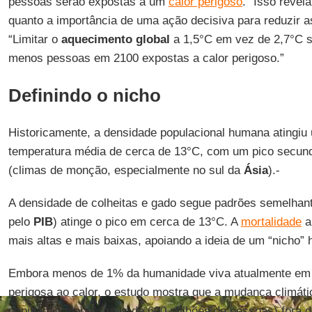
pessoas serão expostas a um
calor perigoso
. “Isso revel
quanto a importância de uma ação decisiva para reduzir 
“Limitar o
aquecimento global
a 1,5°C em vez de 2,7°C si
menos pessoas em 2100 expostas a calor perigoso.”
Definindo o nicho
Historicamente, a densidade populacional humana atingiu
temperatura média de cerca de 13°C, com um pico secund
(climas de monção, especialmente no sul da
Ásia
).-
A densidade de colheitas e gado segue padrões semelhant
pelo
PIB
) atinge o pico em cerca de 13°C. A
mortalidade
a
mais altas e mais baixas, apoiando a ideia de um “nicho”
Embora menos de 1% da humanidade viva atualmente em 
perigosa ao calor, o estudo mostra que a mudança climáti
população global (mais de 600 milhões de pessoas) fora d