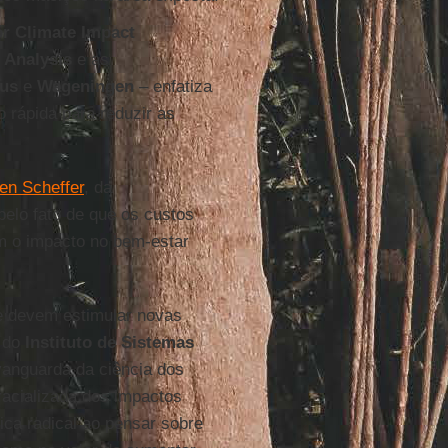
or Climate Impact
s Analysis
e as
us
e
Wageningen
– enfatiza
 rápida para reduzir as
en Scheffer
, da
pelo fato de que os custos
m o impacto no bem-estar
e devem estimular novas
, do
Instituto de Sistemas
vanguarda da ciência dos
racializada dos impactos
ica radical ao pensar sobre