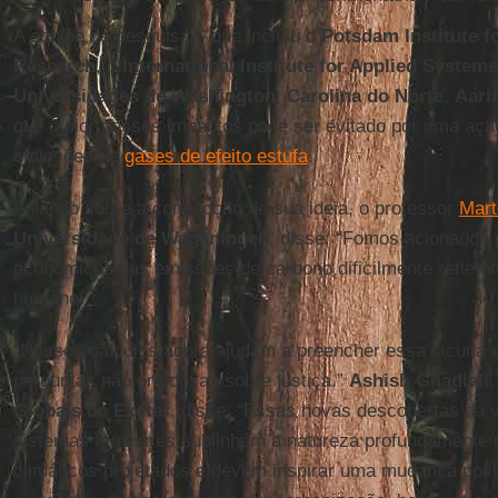
A equipe de pesquisa – que incluiu o
Potsdam Institute f
Research
, o
International Institute for Applied System
Universidades de Washington
,
Carolina do Norte
,
Aarh
que o pior desses impactos pode ser evitado por uma ação
emissões de
gases de efeito estufa
.
Falando sobre a concepção de sua ideia, o professor
Mart
Universidade de Wageningen
, disse: “Fomos acionados 
econômicos das emissões de carbono dificilmente reflete
humano.
“Nossos cálculos agora ajudam a preencher essa lacuna 
perguntas não ortodoxas sobre justiça.”
Ashish Ghadiali
Globais de Exeter
, disse: “Essas novas descobertas da 
sistemas terrestres sublinham a natureza profundamente 
climáticos projetados e devem inspirar uma mudança polít