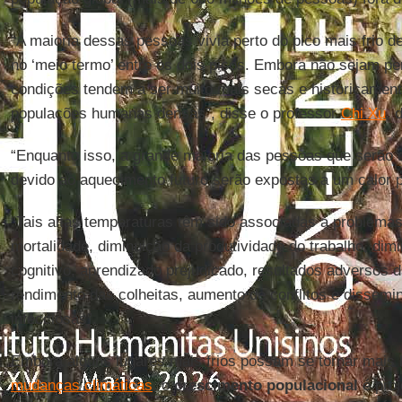
“A maioria dessas pessoas vivia perto do pico mais frio d
no ‘meio termo’ entre os dois picos. Embora não sejam p
condições tendem a ser muito mais secas e historicamen
populações humanas densas”, disse o professor
Chi Xu
, 
“Enquanto isso, a grande maioria das pessoas que serão 
devido ao aquecimento futuro serão expostas a um calor p
“Tais altas temperaturas têm sido associadas a problem
mortalidade, diminuição da produtividade do trabalho, di
cognitivo, aprendizado prejudicado, resultados adversos d
rendimento das colheitas, aumento de conflitos e dissem
infecciosas”.
Embora alguns lugares mais frios possam se tornar mais ha
mudanças climáticas
, o
crescimento populacional
é proj