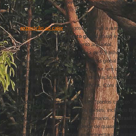
lugares com risco de calor perigoso, especialmente na
Ín
O estudo também descobriu:
A
exposição ao calor
perigoso começa a aumentar d
(logo acima do
aquecimento global
atual) e aument
para cada 0,1°C de aquecimento adicional.
Assumindo uma população futura de 9,5 bilhões de 
população exposta a um aquecimento global de 2,7°C
1,5°C, esse número seria muito menor, em cerca de 
A Nigéria teria a segunda maior população exposta
global de 2,7°C, mais de 300 milhões. Com um aquec
inferior a 40 milhões.
A
Índia
e a
Nigéria
já apresentam “pontos críticos” 
A 2,7°C, quase 100% de alguns países, incluindo
Bu
perigosamente quentes para os humanos. O
Brasil
t
exposta ao calor perigoso, apesar de quase nenhuma
Austrália
e a
Índia
também experimentariam aument