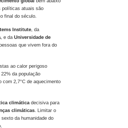
cimento global
bem abaixo
políticas atuais são
 final do século.
tems Institute
, da
a
, e da
Universidade de
e pessoas que vivem fora do
stas ao calor perigoso
 – 22% da população
sso com 2,7°C de aquecimento
tica climática
decisiva para
ças climáticas
. Limitar o
m sexto da humanidade do
.