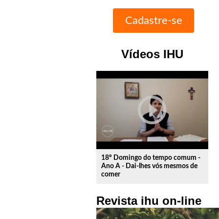
Vídeos IHU
play_circle_outline
18º Domingo do tempo comum -
Ano A - Dai-lhes vós mesmos de
comer
Revista ihu on-line