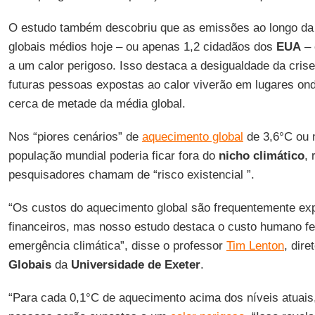
O estudo também descobriu que as emissões ao longo da 
globais médios hoje – ou apenas 1,2 cidadãos dos
EUA
– 
a um calor perigoso. Isso destaca a desigualdade da crise
futuras pessoas expostas ao calor viverão em lugares on
cerca de metade da média global.
Nos “piores cenários” de
aquecimento global
de 3,6°C ou 
população mundial poderia ficar fora do
nicho climático
,
pesquisadores chamam de “risco existencial ”.
“Os custos do aquecimento global são frequentemente e
financeiros, mas nosso estudo destaca o custo humano fe
emergência climática”, disse o professor
Tim Lenton
, dire
Globais
da
Universidade de Exeter
.
“Para cada 0,1°C de aquecimento acima dos níveis atuais