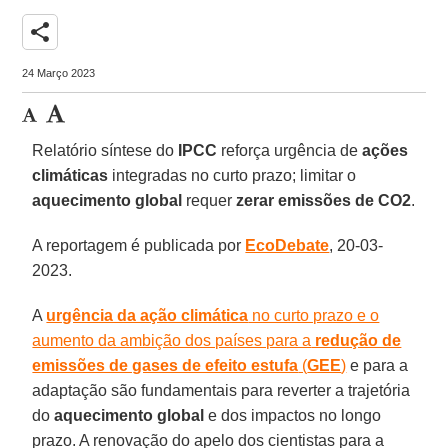
share
24 Março 2023
Relatório síntese do
IPCC
reforça urgência de
ações
climáticas
integradas no curto prazo; limitar o
aquecimento global
requer
zerar emissões de CO2
.
A reportagem é publicada por
EcoDebate
, 20-03-
2023.
A
urgência da ação climática
no curto prazo e o
aumento da ambição dos países para a
redução de
emissões de gases de efeito estufa
(
GEE
)
e para a
adaptação são fundamentais para reverter a trajetória
do
aquecimento global
e dos impactos no longo
prazo. A renovação do apelo dos cientistas para a