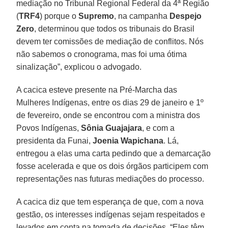
mediação no Tribunal Regional Federal da 4ª Região
(
TRF4
) porque o
Supremo
, na campanha
Despejo
Zero
, determinou que todos os tribunais do Brasil
devem ter comissões de mediação de conflitos. Nós
não sabemos o cronograma, mas foi uma ótima
sinalização”, explicou o advogado.
A cacica esteve presente na Pré-Marcha das
Mulheres Indígenas, entre os dias 29 de janeiro e 1º
de fevereiro, onde se encontrou com a ministra dos
Povos Indígenas,
Sônia Guajajara
, e com a
presidenta da Funai,
Joenia Wapichana
. Lá,
entregou a elas uma carta pedindo que a demarcação
fosse acelerada e que os dois órgãos participem com
representações nas futuras mediações do processo.
A cacica diz que tem esperança de que, com a nova
gestão, os interesses indígenas sejam respeitados e
levados em conta na tomada de decisões. “Eles têm