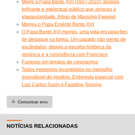
Morre o Papa Bento XVI (1927-2022): teólogo
brilhante e intelectual público que arriscou a
impopularidade. Artigo de Massimo Faggioli
Morreu o Papa Emérito Bento XVI
O Papa Bento XVI morreu, uma vida em posições
de destaque na Igreja. Um papado não isento de
escândalos, depois a escolha histórica da
renúncia e a convivência com Francisco
Funerais em tempos de coronavírus
Todos morremos incompletos no mergulho
insondável do mistério. Entrevista especial com
Luiz Carlos Susin e Faustino Teixeira
⚠️
Comunicar erro
NOTÍCIAS RELACIONADAS