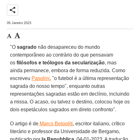
share
05 Janeiro 2023
"O
sagrado
não desapareceu do mundo
contemporâneo ao contrário do que pensavam
os
filósofos e teólogos da secularização
, mas
ainda permanece, embora de forma reduzida. Como
escreveu
Pasolini
, "o futebol é a última representação
sagrada do nosso tempo", enquanto outras
representações sagradas estão em declínio, incluindo
a missa. O acaso, ou talvez o destino, colocou hoje os
dois espetáculos sagrados em direto confronto".
O artigo é de
Marco Belpoliti
, escritor italiano, crítico
literário e professor da Universidade de Bergamo,
publicado por
la Repubblica
, 04-01-2023. A tradução