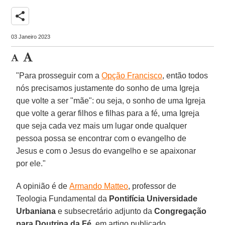
share
03 Janeiro 2023
"Para prosseguir com a
Opção Francisco
, então todos
nós precisamos justamente do sonho de uma Igreja
que volte a ser "mãe": ou seja, o sonho de uma Igreja
que volte a gerar filhos e filhas para a fé, uma Igreja
que seja cada vez mais um lugar onde qualquer
pessoa possa se encontrar com o evangelho de
Jesus e com o Jesus do evangelho e se apaixonar
por ele."
A opinião é de
Armando Matteo
, professor de
Teologia Fundamental da
Pontifícia Universidade
Urbaniana
e subsecretário adjunto da
Congregação
para Doutrina da Fé
, em artigo publicado