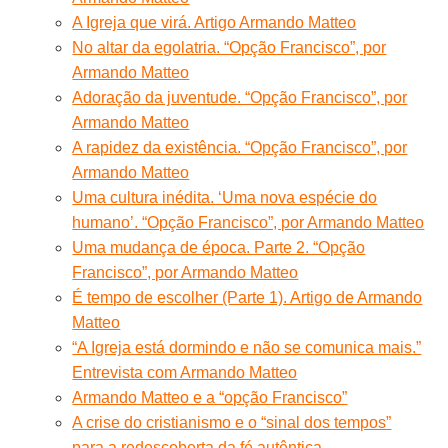
A Igreja que virá. Artigo Armando Matteo
No altar da egolatria. “Opção Francisco”, por
Armando Matteo
Adoração da juventude. “Opção Francisco”, por
Armando Matteo
A rapidez da existência. “Opção Francisco”, por
Armando Matteo
Uma cultura inédita. ‘Uma nova espécie do
humano’. “Opção Francisco”, por Armando Matteo
Uma mudança de época. Parte 2. “Opção
Francisco”, por Armando Matteo
É tempo de escolher (Parte 1). Artigo de Armando
Matteo
“A Igreja está dormindo e não se comunica mais.”
Entrevista com Armando Matteo
Armando Matteo e a “opção Francisco”
A crise do cristianismo e o “sinal dos tempos”
para a redescoberta da fé autêntica