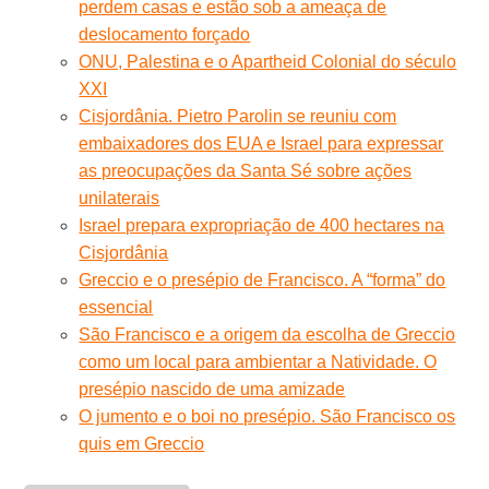
perdem casas e estão sob a ameaça de
deslocamento forçado
ONU, Palestina e o Apartheid Colonial do século
XXI
Cisjordânia. Pietro Parolin se reuniu com
embaixadores dos EUA e Israel para expressar
as preocupações da Santa Sé sobre ações
unilaterais
Israel prepara expropriação de 400 hectares na
Cisjordânia
Greccio e o presépio de Francisco. A “forma” do
essencial
São Francisco e a origem da escolha de Greccio
como um local para ambientar a Natividade. O
presépio nascido de uma amizade
O jumento e o boi no presépio. São Francisco os
quis em Greccio