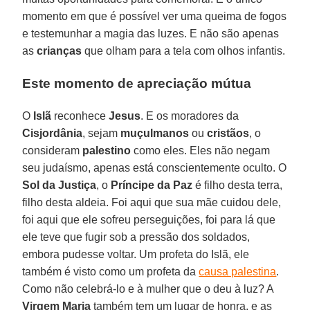
momento em que é possível ver uma queima de fogos
e testemunhar a magia das luzes. E não são apenas
as
crianças
que olham para a tela com olhos infantis.
Este momento de apreciação mútua
O
Islã
reconhece
Jesus
. E os moradores da
Cisjordânia
, sejam
muçulmanos
ou
cristãos
, o
consideram
palestino
como eles. Eles não negam
seu judaísmo, apenas está conscientemente oculto. O
Sol da Justiça
, o
Príncipe da Paz
é filho desta terra,
filho desta aldeia. Foi aqui que sua mãe cuidou dele,
foi aqui que ele sofreu perseguições, foi para lá que
ele teve que fugir sob a pressão dos soldados,
embora pudesse voltar. Um profeta do Islã, ele
também é visto como um profeta da
causa palestina
.
Como não celebrá-lo e à mulher que o deu à luz? A
Virgem Maria
também tem um lugar de honra, e as