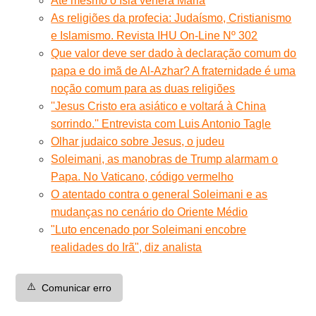
Até mesmo o Islã venera Maria
As religiões da profecia: Judaísmo, Cristianismo
e Islamismo. Revista IHU On-Line Nº 302
Que valor deve ser dado à declaração comum do
papa e do imã de Al-Azhar? A fraternidade é uma
noção comum para as duas religiões
''Jesus Cristo era asiático e voltará à China
sorrindo.'' Entrevista com Luis Antonio Tagle
Olhar judaico sobre Jesus, o judeu
Soleimani, as manobras de Trump alarmam o
Papa. No Vaticano, código vermelho
O atentado contra o general Soleimani e as
mudanças no cenário do Oriente Médio
"Luto encenado por Soleimani encobre
realidades do Irã", diz analista
⚠️
Comunicar erro