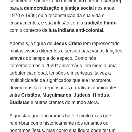
sofrimento e pobreza no movimento coreano
Minjung
para a
democratização e justiça social
nos anos
1970 e 1980; ou a reconstrução da sua vida e
ensinamentos, e sua infusão com a
tradição hindu
com o contexto da
luta indiana anti-colonial
.
Ademais, a figura de
Jesus Cristo
tem representado
muitas visões diferentes e servido para várias funções
através do tempo e do espaço. Como nós
comemoramos o 2020º aniversário, em meio a uma
turbulência global, tensões e incertezas, talvez a
multiplicidade de significados que ele incorporou
devem nos fazer repensar as narrativas dominantes
entre
Cristãos
,
Muçulmanos
,
Judeus
,
Hindus
,
Budistas
e outros crentes do mundo afora.
A questão que encaramos hoje é muito mais que
relembrar como historicamente nós amamos ou
honramos Jesus, mas como sua figura pode ter um