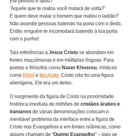
Ele pensou e falou?
‘Aquele que te matou você matará de volta?’
E quem deve matar o homem que matou o ladrão?
Não assedie pessoas batendo na porta com o dedo,
Então ninguém te incomodará batendo à tua porta
com o punho!
Tais referências a
Jesus Cristo
se abundam em
fontes muçulmanas e em múltiplas línguas. Para
poetas e filósofos como
Naser Khosrou
, místicos
como
Rûmî
e
Ibn Arabi
, Cristo não foi uma figura
alienígena. Ele era um deles.
O surgimento da figura de Cristo na proximidade
histórica imediata de milhões de
cristãos árabes e
iranianos
de várias denominações colocam o
inevitável problema da interface entre a figura de
Cristo nos Evangelhos e em fontes islâmicas, como
alguns chamam de “
Quinto Evangelho
” – pois se