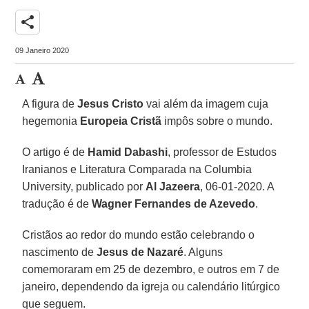
share
09 Janeiro 2020
A figura de
Jesus Cristo
vai além da imagem cuja
hegemonia
Europeia Cristã
impôs sobre o mundo.
O artigo é de
Hamid
Dabashi
, professor de Estudos
Iranianos e Literatura Comparada na Columbia
University,
publicado por
Al Jazeera
, 06-01-2020. A
tradução é de
Wagner Fernandes de Azevedo
.
Cristãos ao redor do mundo estão celebrando o
nascimento de
Jesus de Nazaré
. Alguns
comemoraram em 25 de dezembro, e outros em 7 de
janeiro, dependendo da igreja ou calendário litúrgico
que seguem.