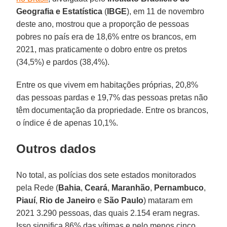
Geografia e Estatística
(
IBGE
), em 11 de novembro
deste ano, mostrou que a proporção de pessoas
pobres no país era de 18,6% entre os brancos, em
2021, mas praticamente o dobro entre os pretos
(34,5%) e pardos (38,4%).
Entre os que vivem em habitações próprias, 20,8%
das pessoas pardas e 19,7% das pessoas pretas não
têm documentação da propriedade. Entre os brancos,
o índice é de apenas 10,1%.
Outros dados
No total, as polícias dos sete estados monitorados
pela Rede (
Bahia
,
Ceará
,
Maranhão
,
Pernambuco
,
Piauí
,
Rio de Janeiro
e
São Paulo
) mataram em
2021 3.290 pessoas, das quais 2.154 eram negras.
Isso significa 86% das vítimas e pelo menos cinco