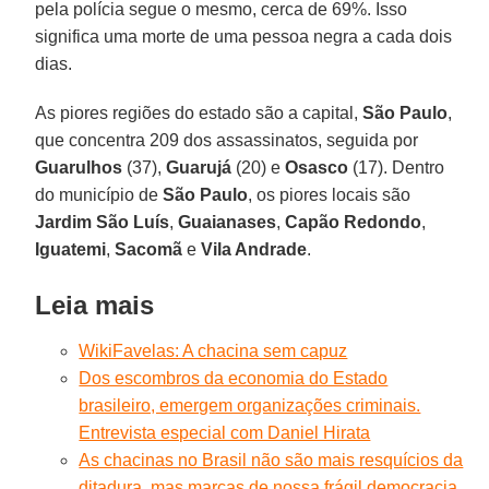
pela polícia segue o mesmo, cerca de 69%. Isso
significa uma morte de uma pessoa negra a cada dois
dias.
As piores regiões do estado são a capital,
São Paulo
,
que concentra 209 dos assassinatos, seguida por
Guarulhos
(37),
Guarujá
(20) e
Osasco
(17). Dentro
do município de
São Paulo
, os piores locais são
Jardim São Luís
,
Guaianases
,
Capão Redondo
,
Iguatemi
,
Sacomã
e
Vila Andrade
.
Leia mais
WikiFavelas: A chacina sem capuz
Dos escombros da economia do Estado
brasileiro, emergem organizações criminais.
Entrevista especial com Daniel Hirata
As chacinas no Brasil não são mais resquícios da
ditadura, mas marcas de nossa frágil democracia.