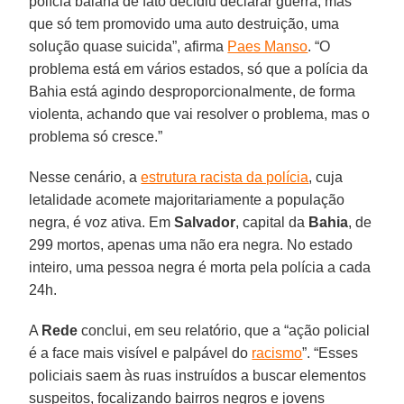
polícia baiana de fato decidiu declarar guerra, mas
que só tem promovido uma auto destruição, uma
solução quase suicida”, afirma
Paes Manso
. “O
problema está em vários estados, só que a polícia da
Bahia está agindo desproporcionalmente, de forma
violenta, achando que vai resolver o problema, mas o
problema só cresce.”
Nesse cenário, a
estrutura racista da polícia
, cuja
letalidade acomete majoritariamente a população
negra, é voz ativa. Em
Salvador
, capital da
Bahia
, de
299 mortos, apenas uma não era negra. No estado
inteiro, uma pessoa negra é morta pela polícia a cada
24h.
A
Rede
conclui, em seu relatório, que a “ação policial
é a face mais visível e palpável do
racismo
”. “Esses
policiais saem às ruas instruídos a buscar elementos
suspeitos, focalizando bairros negros e jovens