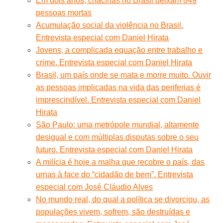
Em dois anos, chacinas no Brasil deixam 849
pessoas mortas
Acumulação social da violência no Brasil.
Entrevista especial com Daniel Hirata
Jovens, a complicada equação entre trabalho e
crime. Entrevista especial com Daniel Hirata
Brasil, um país onde se mata e morre muito. Ouvir
as pessoas implicadas na vida das periferias é
imprescindível. Entrevista especial com Daniel
Hirata
São Paulo: uma metrópole mundial, altamente
desigual e com múltiplas disputas sobre o seu
futuro. Entrevista especial com Daniel Hirata
A milícia é hoje a malha que recobre o país, das
urnas à face do “cidadão de bem”. Entrevista
especial com José Cláudio Alves
No mundo real, do qual a política se divorciou, as
populações vivem, sofrem, são destruídas e