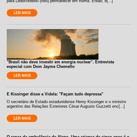
para Ledochowski (foto) permanecer em Roma. Então, e[...]
LER MAIS
"Brasil não deve investir em energia nuclear". Entrevista
especial com Dom Jayme Chemello
LER MAIS
E Kissinger disse a Videla: "Façam tudo depressa"
O secretário de Estado estadunidense Henry Kissinger e o ministro
argentino das Relações Exteriores César Augusto Guzzetti enc[...]
LER MAIS
O rapaz da ambulância de Alepo. Uma criança de cinco anos é o