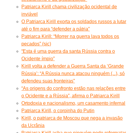
Patriarca Kirill chama civilização ocidental de
inviável
O Patriarca Kirill exorta os soldados russos a lutar
até o fim para “defender a pátria”
Patriarca Kirill: “Morrer na guerra lava todos os
pecados” (sic)
“Esta é uma guerra da santa Rússia contra o
Ocidente ímpio”
Kirill volta a defender a Guerra Santa da ‘Grande
Rússia’: “A Rússia nunca atacou ninguém (...), só
defendeu suas fronteiras”
“As origens do confronto estão nas relações entre
o Ocidente e a Rússia”, afirma o Patriarca Kirill
Ortodoxia e nacionalismo, um casamento infernal
Patriarca Kirill, o coroinha do Putin
Kirill, o patriarca de Moscou que nega a invasão
da Ucrânia
Patriarca Kirill acha que ninguém pode reformatar