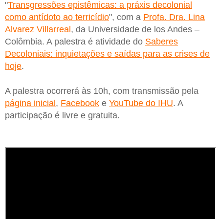
"
Transgressões epistêmicas: a práxis decolonial
como antídoto ao terricídio
", com a
Profa. Dra. Lina
Alvarez Villarreal
, da Universidade de los Andes –
Colômbia. A palestra é atividade do
Saberes
Decoloniais: inquietações e saídas para as crises de
hoje
.
A palestra ocorrerá às 10h, com transmissão pela
página inicial
,
Facebook
e
YouTube do IHU
. A
participação é livre e gratuita.