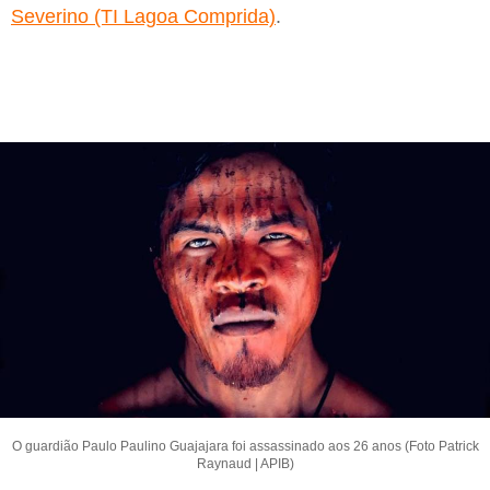
Severino (TI Lagoa Comprida)
.
O guardião Paulo Paulino Guajajara foi assassinado aos 26 anos (Foto Patrick
Raynaud | APIB)