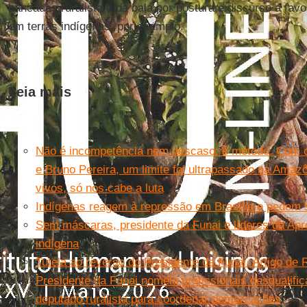
bancadas ruralista e da bala por postura e discurso a fav
em terras indígenas, por exemplo.
Leia mais
Não é incompetência nem descaso: é método. Com o
e Bruno Pereira, um limite foi ultrapassado na Amaz
vivos, só nos cabe a luta
Indígenas reagem à repressão em Brasília e pedem s
Sem máscaras, presidente da Funai e líderes da Ap
indígena
Tutela ao reverso do Presidente da Funai. Artigo de 
Presidente da Funai nomeia profissionais desqualifi
deputado ruralista para coordenar demarcações