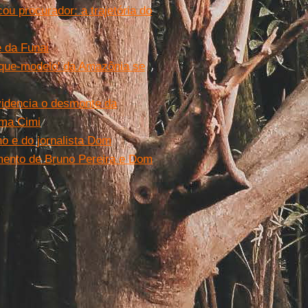
ou procurador: a trajetória do
 da Funai
cique-modelo' da Amazônia se
videncia o desmonte da
rma Cimi
no e do jornalista Dom
imento de Bruno Pereira e Dom