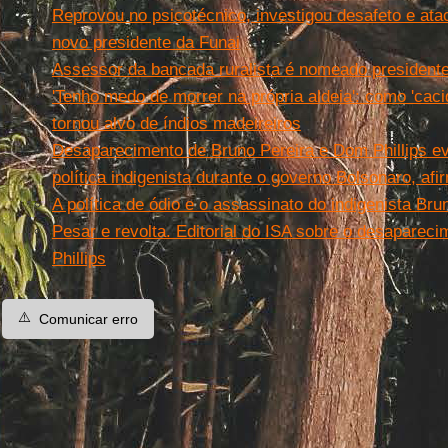
Reprovou no psicotécnico, investigou desafeto e atac
novo presidente da Funai
Assessor da bancada ruralista é nomeado presidente
'Tenho medo de morrer na própria aldeia': como 'ca
tornou alvo de índios madeireiros
Desaparecimento de Bruno Pereira e Dom Phillips e
política indigenista durante o governo Bolsonaro, afi
A política de ódio e o assassinato do indigenista Bru
Pesar e revolta. Editorial do ISA sobre o desaparec
Phillips
⚠️
Comunicar erro