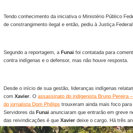
Tendo conhecimento da iniciativa o Ministério Público Fed
de constrangimento ilegal e então, pediu à Justiça Federa
Segundo a reportagem, a
Funai
foi contatada para coment
contra indígenas e o defensor, mas não houve resposta.
Desde o início de sua gestão, lideranças indígenas relatam
com
Xavier
. O
assassinato do indigenista Bruno Pereira –
do jornalista Dom Phillips
trouxeram ainda mais foco para 
Servidores da
Funai
anunciaram que entrarão em greve ne
das reivindicações é que
Xavier
deixe o cargo. Há três a
– antes, atuava como delegado da Polícia Federal – cost