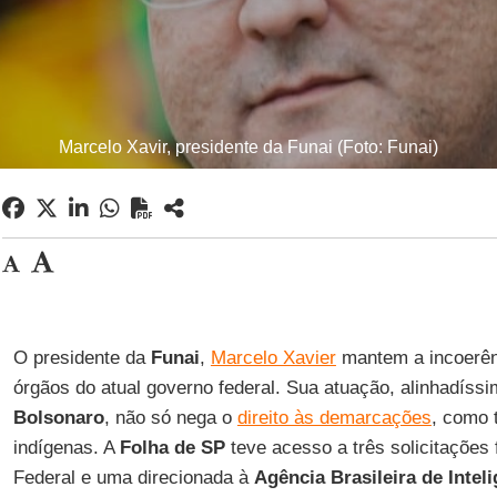
Marcelo Xavir, presidente da Funai (Foto: Funai)
O presidente da
Funai
,
Marcelo Xavier
mantem a incoerênc
órgãos do atual governo federal. Sua atuação, alinhadíss
Bolsonaro
, não só nega o
direito às demarcações
, como
indígenas. A
Folha de SP
teve acesso a três solicitações f
Federal e uma direcionada à
Agência Brasileira de Intel