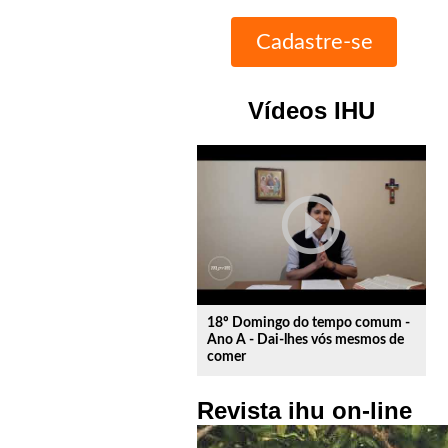
Vídeos IHU
play_circle_outline
18º Domingo do tempo comum -
Ano A - Dai-lhes vós mesmos de
comer
Revista ihu on-line