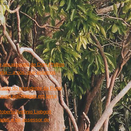
or da exploração de minérios
 assassinato de Dom Phillips
ônia – a nós, que estamos
aída do presidente da Funai
rosoja aglomeram em terra
Roberto Antônio Liebgott
cados e ex-assessor de