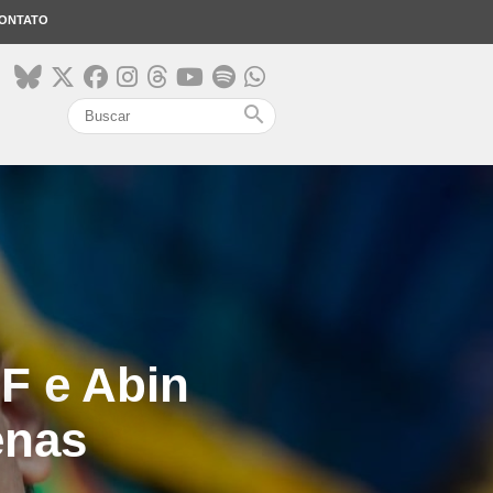
ONTATO
search
PF e Abin
enas