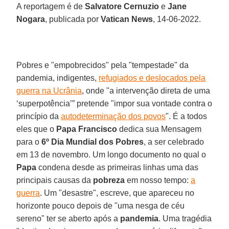
A reportagem é de
Salvatore Cernuzio
e
Jane
Nogara
, publicada por
Vatican News
, 14-06-2022.
Pobres e "empobrecidos" pela "tempestade" da
pandemia, indigentes,
refugiados e deslocados pela
guerra na Ucrânia
, onde "a intervenção direta de uma
‘superpotência’” pretende "impor sua vontade contra o
princípio da
autodeterminação dos povos
". É a todos
eles que o
Papa Francisco
dedica sua Mensagem
para o
6º Dia Mundial dos Pobres
, a ser celebrado
em 13 de novembro. Um longo documento no qual o
Papa
condena desde as primeiras linhas uma das
principais causas da
pobreza
em nosso tempo:
a
guerra
. Um "desastre", escreve, que apareceu no
horizonte pouco depois de "uma nesga de céu
sereno" ter se aberto após a
pandemia
. Uma tragédia