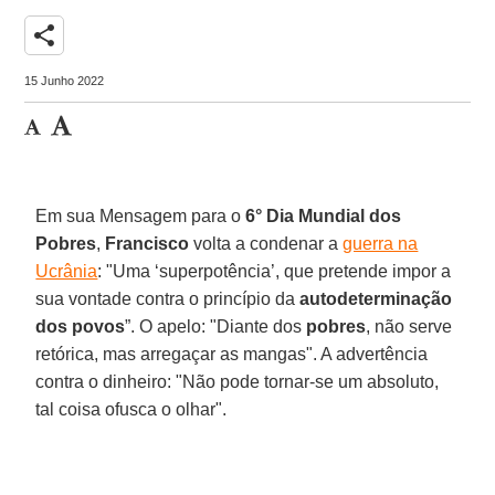
share
15 Junho 2022
Em sua Mensagem para o
6° Dia Mundial dos
Pobres
,
Francisco
volta a condenar a
guerra na
Ucrânia
: "Uma ‘superpotência’, que pretende impor a
sua vontade contra o princípio da
autodeterminação
dos povos
”. O apelo: "Diante dos
pobres
, não serve
retórica, mas arregaçar as mangas". A advertência
contra o dinheiro: "Não pode tornar-se um absoluto,
tal coisa ofusca o olhar".