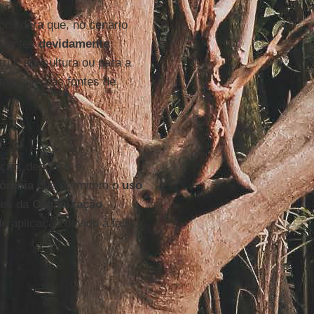
onsidera que, no cenário
m antes
devidamente
ria, agricultura ou para a
 também nas fontes de
ação, decretos e
lômbia
que permitem o
uso
zes da
Organização
 aplicação devido à falta