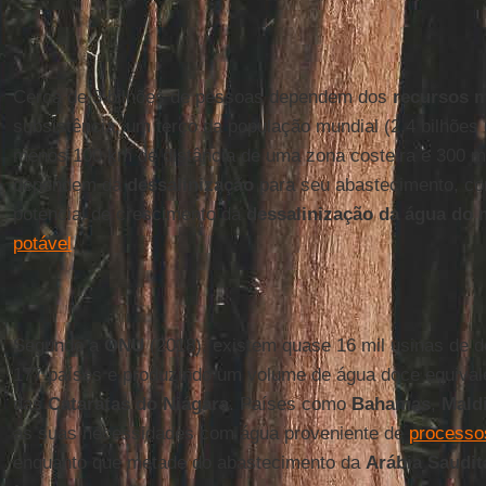
Cerca de 3 bilhões de pessoas dependem dos
recursos 
subsistência, um terço da população mundial (2,4 bilhões 
menos 100 km de distância de uma zona costeira e 300 m
dependem da
dessalinização
para seu abastecimento, c
potencial de crescimento da
dessalinização da água do 
potável
.
Segundo a
ONU
(2018), existem quase 16 mil usinas de 
177 países e produzindo um volume de água doce equival
das
Cataratas do Niágara
. Países como
Bahamas
,
Mald
as suas necessidades com água proveniente de
processo
enquanto que metade do abastecimento da
Arábia Saudit