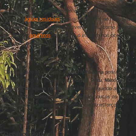
Juan Miguel Pinto, engenheiro e presidente da ALADYR, c
ideal, as
águas residuais
jamais chegariam ao mar, seria
tratadas
e
reutilizadas
para diversos fins, como na indúst
recarga de
aquíferos
, reduzindo o impacto nos oceanos e
captação de água doce.
O engenheiro explica que a
América Latina
possui legisl
regulamentos em países como
Chile
,
Peru
,
México
e
Co
agrícola de águas residuais
tratadas seguindo as diretri
Mundial da Saúde
, mas que ainda são poucos os casos de
de divulgação do tema e convergência de esforços.
Oceanos Potáveis