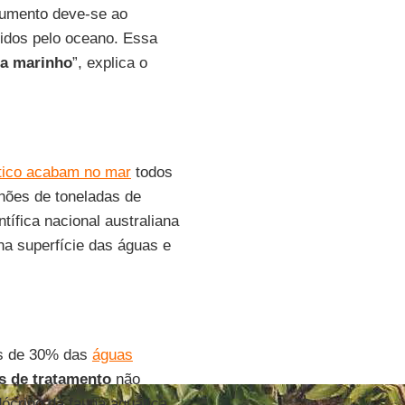
umento deve-se ao
vidos pelo oceano. Essa
a marinho
”, explica o
tico acabam no mar
todos
lhões de toneladas de
tífica nacional australiana
 na superfície das águas e
s de 30% das
águas
s de tratamento
não
crino da fauna aquática.