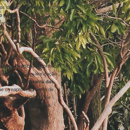
os do último levantamento
o
(
SNIS
), relativos a 2020,
 antes de ser disposto nos
á mais de cinco anos o
cursos Hídricos
reconhece
ncentivando sua valorização
 forma, o
Programa das
e o reaproveitamento de
eduzir a dependência de
rnecer fontes de energia