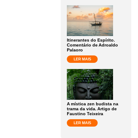
Itinerantes do Espírito.
Comentário de Adroaldo
Palaoro
LER MAIS
A mística zen budista na
trama da vida. Artigo de
Faustino Teixeira
LER MAIS