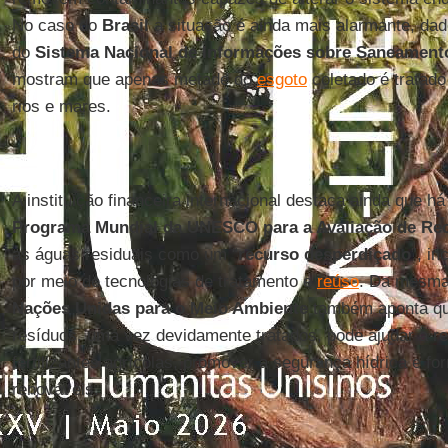
No caso do
Brasil
a situação é ainda mais alarmante, dad
do
Sistema Nacional de Informações sobre Saneament
mostram que apenas metade do
esgoto
coletado é tratado
rios e mares.
A instituição financeira internacional destaca ainda que h
Programa Mundial da UNESCO
para a Avaliação de Re
as águas residuais como um “
recurso desperdiçado
”, i
por meio de tecnologias de tratamento e
reúso
. Da mesma
Nações Unidas para o Meio Ambiente
também aponta qu
resíduos, uma vez devidamente tratados, pode ajudar a r
fertilizantes agrícolas, promover a segurança hídrica e fo
renováveis.