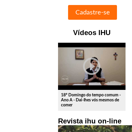
Vídeos IHU
play_circle_outline
18º Domingo do tempo comum -
Ano A - Dai-lhes vós mesmos de
comer
Revista ihu on-line