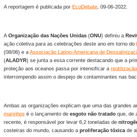
A reportagem é publicada por
EcoDebate
, 09-06-2022.
A
Organização das Nações Unidas
(
ONU
) definiu a
Revi
ação coletiva para as celebrações deste ano em torno do
(08/06) e a
Associação Latino-Americana de Dessalinizaç
(
ALADYR
) se junta a essa corrente destacando que a pr
proteção aos oceanos passa por intensificar a
reutilizaçã
interrompendo assim o despejo de contaminantes nas baci
Ambas as organizações explicam que uma das grandes 
marinhos
é o lançamento de
esgoto não tratado
que, de 
recente, é responsável por levar 6,2 toneladas de
nitrogê
costeiras do mundo, causando a
proliferação tóxica
de al