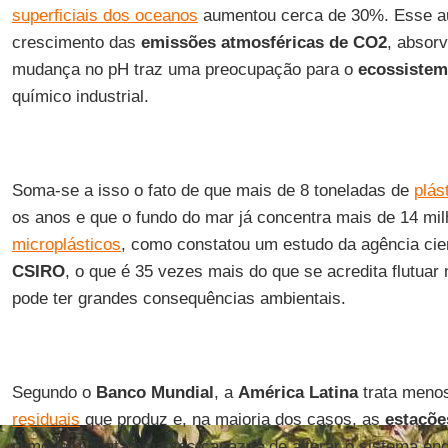
superficiais dos oceanos
aumentou cerca de 30%. Esse a
crescimento das
emissões atmosféricas de CO2
, absor
mudança no pH traz uma preocupação para o
ecossistem
químico industrial.
Soma-se a isso o fato de que mais de 8 toneladas de
plás
os anos e que o fundo do mar já concentra mais de 14 mi
microplásticos
, como constatou um estudo da agência cien
CSIRO
, o que é 35 vezes mais do que se acredita flutuar
pode ter grandes consequências ambientais.
Segundo o
Banco Mundial
, a
América Latina
trata meno
residuais
que produz e, na maioria dos casos, as
estaçõe
removem contaminantes capazes de alterar o sistema endó