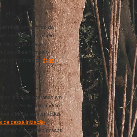
marinhos
como fonte de
de pessoas) vive a pelo
ilhões de pessoas
om isso observamos o
mar
como fonte de
água
dessalinização operando em
ente a 50% do fluxo médio
ivas
e
Malta
suprem todas
s de dessalinização
,
a
também é oriundo dessas