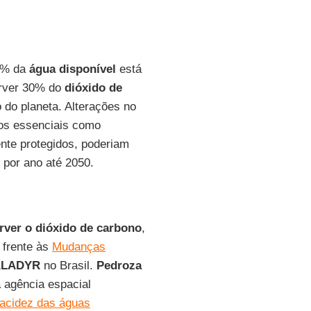
97% da
água disponível
está
orver 30% do
dióxido de
do planeta. Alterações no
mos essenciais como
nte protegidos, poderiam
por ano até 2050.
rver o dióxido de carbono
,
 frente às
Mudanças
ALADYR
no Brasil.
Pedroza
 agência espacial
acidez das águas