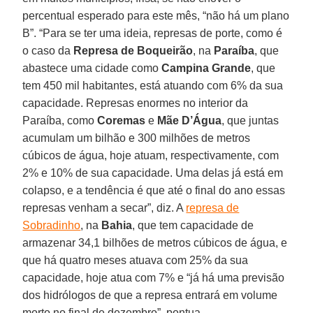
percentual esperado para este mês, “não há um plano
B”. “Para se ter uma ideia, represas de porte, como é
o caso da
Represa de Boqueirão
, na
Paraíba
, que
abastece uma cidade como
Campina Grande
, que
tem 450 mil habitantes, está atuando com 6% da sua
capacidade. Represas enormes no interior da
Paraíba, como
Coremas
e
Mãe D’Água
, que juntas
acumulam um bilhão e 300 milhões de metros
cúbicos de água, hoje atuam, respectivamente, com
2% e 10% de sua capacidade. Uma delas já está em
colapso, e a tendência é que até o final do ano essas
represas venham a secar”, diz. A
represa de
Sobradinho
, na
Bahia
, que tem capacidade de
armazenar 34,1 bilhões de metros cúbicos de água, e
que há quatro meses atuava com 25% da sua
capacidade, hoje atua com 7% e “já há uma previsão
dos hidrólogos de que a represa entrará em volume
morto no final de dezembro”, pontua.