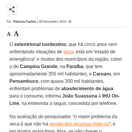
share
Por:
Patricia Fachin
| 08 Novembro 2016
O
setentrional nordestino
, que há cinco anos vem
enfrentando situações de
seca
, está em “estado de
emergência” e muitos dos municípios da região, como
o de
Campina Grande
, na
Paraíba
, que tem
aproximadamente 355 mil habitantes, e
Caruaru
, em
Pernambuco
, com quase 300 mil habitantes,
enfrentam problemas de
abastecimento de água
para o consumo, informa
João Suassuna
à
IHU On-
Line
, na entrevista a seguir, concedida por telefone.
Na avaliação do pesquisador, “o maior problema da
seca é que não há
gestão dos recursos hídricos
”, e
em muitos municípios, frisa, se não chover o