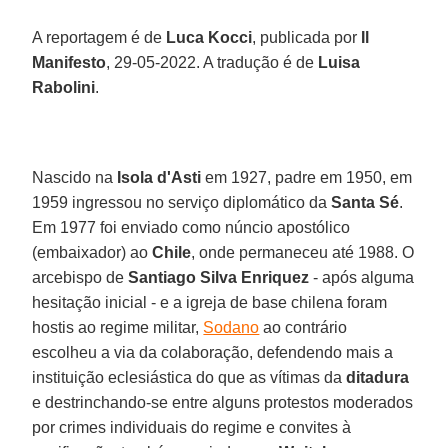
A reportagem é de
Luca Kocci
, publicada por
Il
Manifesto
, 29-05-2022. A tradução é de
Luisa
Rabolini
.
Nascido na
Isola d'Asti
em 1927, padre em 1950, em
1959 ingressou no serviço diplomático da
Santa Sé
.
Em 1977 foi enviado como núncio apostólico
(embaixador) ao
Chile
, onde permaneceu até 1988. O
arcebispo de
Santiago
Silva Enriquez
- após alguma
hesitação inicial - e a igreja de base chilena foram
hostis ao regime militar,
Sodano
ao contrário
escolheu a via da colaboração, defendendo mais a
instituição eclesiástica do que as vítimas da
ditadura
e destrinchando-se entre alguns protestos moderados
por crimes individuais do regime e convites à