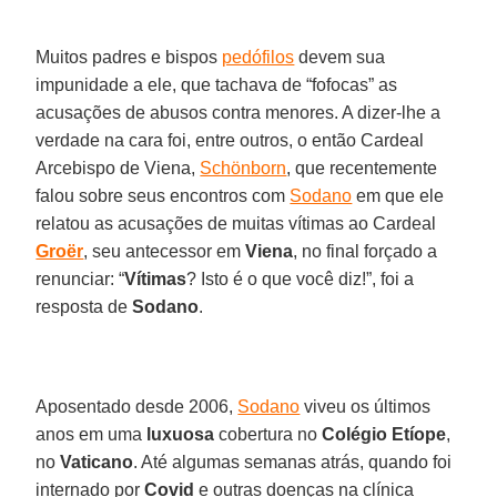
Muitos padres e bispos
pedófilos
devem sua
impunidade a ele, que tachava de “fofocas” as
acusações de abusos contra menores. A dizer-lhe a
verdade na cara foi, entre outros, o então Cardeal
Arcebispo de Viena,
Schönborn
, que recentemente
falou sobre seus encontros com
Sodano
em que ele
relatou as acusações de muitas vítimas ao Cardeal
Groër
, seu antecessor em
Viena
, no final forçado a
renunciar: “
Vítimas
? Isto é o que você diz!”, foi a
resposta de
Sodano
.
Aposentado desde 2006,
Sodano
viveu os últimos
anos em uma
luxuosa
cobertura no
Colégio Etíope
,
no
Vaticano
. Até algumas semanas atrás, quando foi
internado por
Covid
e outras doenças na clínica