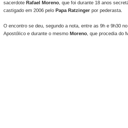
sacerdote
Rafael Moreno
, que foi durante 18 anos secret
castigado em 2006 pelo
Papa Ratzinger
por pederasta.
O encontro se deu, segundo a nota, entre as 9h e 9h30 no 
Apostólico e durante o mesmo
Moreno
, que procedia do 
Ganswein
sobre a conduta de
Maciel
e reconheceu que el
material incriminatório”, segundo os apontamentos tomado
Ganswein
também escreve que
Moreno
lhe contou que “
PP II
(na fotocópia do documento mostrado no livro o pri
que não foi escutado e não lhe deram crédito” e que “quis
mas não lhe concederam a audiência”.
Nuzzi
assinala que com
PP II Moreno
se refere ao
Papa 
que se o que o secretário de
Maciel
, que atualmente mora
contou “significa que três anos antes da versão oficial, o
dos detalhes da conduta do fundador dos
Legionários de 