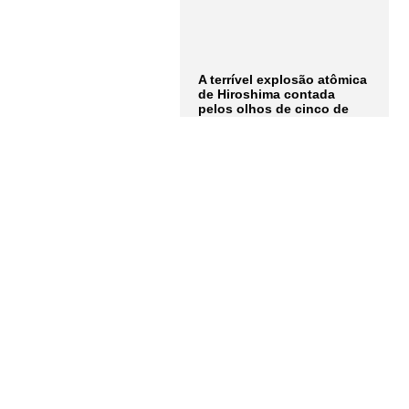
A terrível explosão atômica
de Hiroshima contada
pelos olhos de cinco de
seus protagonistas: "Não
consigo nem descrever
completamente como era
aquela luz"
LER MAIS
Assine a
Newsletter
Receba as notícias e
atualizações do
Instituto
Humanitas Unisinos – IHU