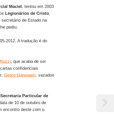
cial Maciel
, tentou em 2003
dos
Legionários de Cristo
,
l secretário de Estado na
lhe pediu.
-05-2012. A tradução é do
 Nuzzi
, que acaba de ser
cartas confidenciais
r,
Georg Gänswein
, vazados
a
Secretaria Particular de
data de 10 de outubro de
um encontro deste com o