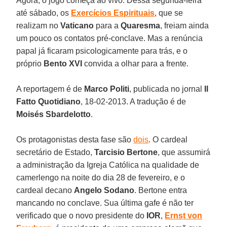
Agora, o jogo começa ao vivo. Dessa segunda-feira
até sábado, os
Exercícios Espirituais
, que se
realizam no
Vaticano
para a
Quaresma
, freiam ainda
um pouco os contatos pré-conclave. Mas a renúncia
papal já ficaram psicologicamente para trás, e o
próprio
Bento XVI
convida a olhar para a frente.
A reportagem é de
Marco Politi
, publicada no jornal
Il
Fatto Quotidiano
, 18-02-2013. A tradução é de
Moisés Sbardelotto
.
Os protagonistas desta fase são
dois
. O cardeal
secretário de Estado,
Tarcisio Bertone
, que assumirá
a administração da Igreja Católica na qualidade de
camerlengo na noite do dia 28 de fevereiro, e o
cardeal decano
Angelo Sodano
. Bertone entra
mancando no conclave. Sua última gafe é não ter
verificado que o novo presidente do
IOR
,
Ernst von