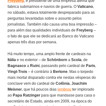
Freyberg
, é presidente de uma empresa alemã que
fabrica submarinos e navios de guerra. O
Vaticano
,
no sábado, estava totalmente despreparado para as
perguntas levantadas sobre o assunto pelos
jornalistas. Também não causa uma boa impressão –
para além das qualidades individuais de
Freyberg
–
o fato de que ele se dedicará ao Banco do Vaticano
apenas três dias por semana.
Há muito tempo, uma amplo frente de cardeais na
Itália
e no exterior – de
Schönborn
a
Scola
, de
Bagnasco
a
Ruini
, passando pelo cardeal de
Paris
,
Vingt-Trois
– é contrário à
Bertone
. Mas o torpedo
mais mortal disparado contra ele nestas vésperas do
conclave vem do cardeal de
Colônia
,
Joachim
Meisner
, que há poucos dias
lembrou
ter implorado
ao
Papa Ratzinger
para que mandasse para casa o
secretário de Estado, ainda em 2009, na época do