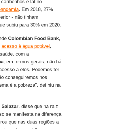
caribenhos e latino-
pandemia
. Em 2018, 27%
erior - não tinham
que subiu para 30% em 2020.
rede
Colombian Food Bank
,
o
acesso à água potável
,
 saúde, com a
na
, em termos gerais, não há
 acesso a eles. Podemos ter
ão conseguiremos nos
ma é a pobreza”, definiu na
 Salazar
, disse que na raiz
o se manifesta na diferença
brou que nas duas regiões a