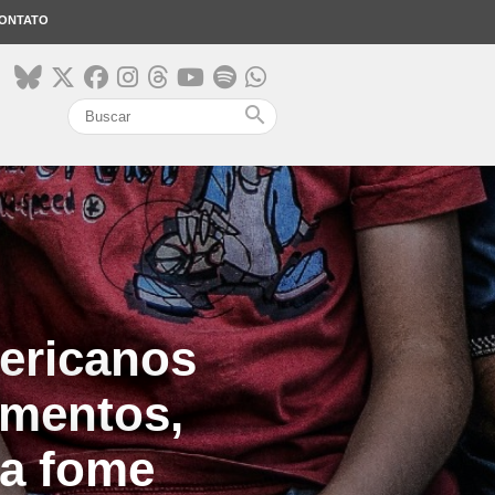
ONTATO
search
mericanos
imentos,
sa fome