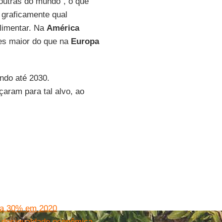
utras do mundo”, o que
 graficamente qual
limentar. Na
América
zes maior do que na
Europa
ndo até 2030.
aram para tal alvo, ao
nta 30% em 2020
la desigualdade econômica