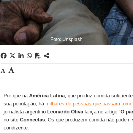
Foto: Unsplash
Por que na
América Latina
, que produz comida suficiente
sua população, há
milhares de pessoas que passam fome
jornalista argentino
Leonardo Oliva
lança no artigo “
O pa
no site
Connectas
. Os que produzem comida não podem s
condizente.