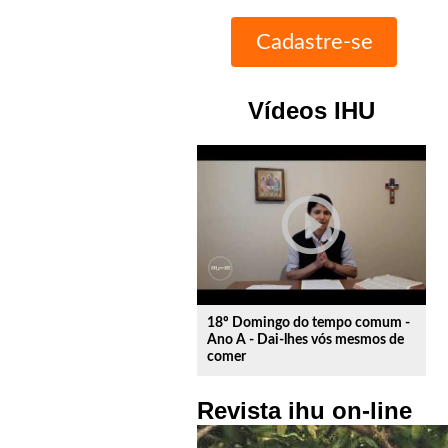
Vídeos IHU
play_circle_outline
18º Domingo do tempo comum -
Ano A - Dai-lhes vós mesmos de
comer
Revista ihu on-line