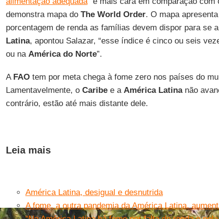
alimentação adequada
“é mais cara em comparação com o
demonstra mapa do
The World Order
. O mapa apresenta
porcentagem de renda as famílias devem dispor para se a
Latina
, apontou Salazar, “esse índice é cinco ou seis ve
ou na
América do Norte
”.
A
FAO
tem por meta chega à fome zero nos países do mu
Lamentavelmente, o
Caribe
e a
América Latina
não avanç
contrário, estão até mais distante dele.
Leia mais
América Latina, desigual e desnutrida
A fome, a outra pandemia da América Latina, aume
“Na América Latina há fome por falta de renda e pe