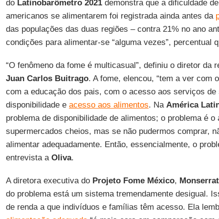
do
Latinobarômetro
2021
demonstra que a dificuldade de 
americanos se alimentarem foi registrada ainda antes da
das populações das duas regiões – contra 21% no ano ant
condições para alimentar-se “alguma vezes”, percentual 
“O fenômeno da fome é multicasual”, definiu o diretor da 
Juan Carlos Buitrago
. A fome, elencou, “tem a ver com 
com a educação dos pais, com o acesso aos serviços de
disponibilidade e
acesso aos alimentos
. Na
América Lati
problema de disponibilidade de alimentos; o problema é o
supermercados cheios, mas se não pudermos comprar, n
alimentar adequadamente. Então, essencialmente, o proble
entrevista a
Oliva
.
A diretora executiva do
Projeto Fome México
,
Monserrat
do problema está um sistema tremendamente desigual. Iss
de renda a que indivíduos e famílias têm acesso. Ela lem