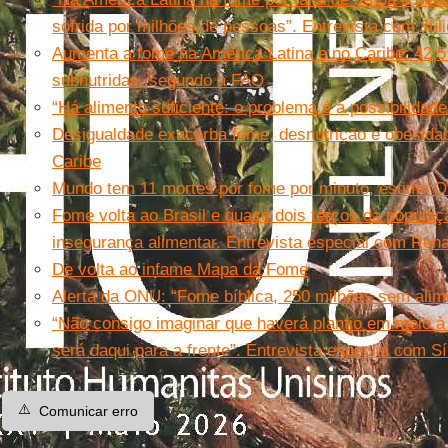
sofrida por milhões de pessoas”. Entrevista com Jul
Aumenta a fome na América Latina e no Caribe: 42,5
subnutridas, segundo a FAO
“Há alimento suficiente: o problema é a possibilidade
Desigualdade exacerba fome, desnutrição e obesidad
Caribe
Mundo tem 11 mortes por fome por minuto, estima 
Fome volta ao Brasil e quase dois terços da popula
insegurança alimentar. Entrevista especial com Ren
De volta ao infame Mapa da Fome
Alerta da ONU: “Fome bíblica, 250 milhões sem alim
“Não consigo imaginar que haverá plantio em meio à
será daqui para a frente”. Entrevista especial com Sí
⚠️
Comunicar erro