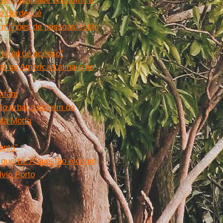
io Berdegué
 milhões de pessoas estão
 igual de acesso”
e na América Latina e no
Oxfam
ção urbana sofrem de
ata Motta
ento”
 guerra. A questão é como
lvio Porto