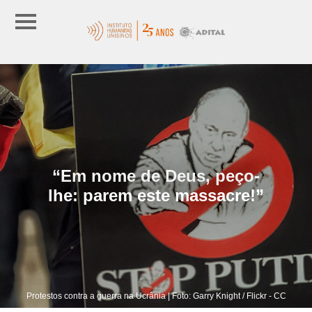
“Em nome de Deus, peço-
lhe: parem este massacre!”
Protestos contra a guerra na Ucrânia | Foto: Garry Knight / Flickr - CC