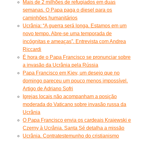
Mais de 2 milhões de refugiados em duas
semanas. O Papa paga o diesel para os
caminhões humanitários
Ucrânia: “A guerra será longa. Estamos em um
novo tempo. Abre-se uma temporada de
incógnitas e ameaças”. Entrevista com Andrea
Riccardi
É hora de o Papa Francisco se pronunciar sobre
a invasão da Ucrânia pela Rússia
Papa Francisco em Kiev, um desejo que no
domingo pareceu um pouco menos impossível.
Artigo de Adriano Sofri
Igrejas locais não acompanham a posição
moderada do Vaticano sobre invasão russa da
Ucrânia
O Papa Francisco envia os cardeais Krajewski e
Czerny à Ucrânia. Santa Sé detalha a missão
Ucrânia. Contratestemunho do cristianismo