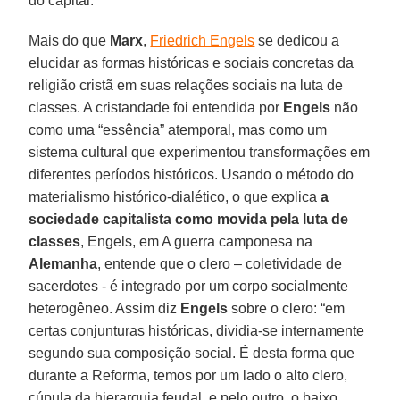
do capital.
Mais do que
Marx
,
Friedrich Engels
se dedicou a
elucidar as formas históricas e sociais concretas da
religião cristã em suas relações sociais na luta de
classes. A cristandade foi entendida por
Engels
não
como uma “essência” atemporal, mas como um
sistema cultural que experimentou transformações em
diferentes períodos históricos. Usando o método do
materialismo histórico-dialético, o que explica
a
sociedade capitalista como movida pela luta de
classes
, Engels, em A guerra camponesa na
Alemanha
, entende que o clero – coletividade de
sacerdotes - é integrado por um corpo socialmente
heterogêneo. Assim diz
Engels
sobre o clero: “em
certas conjunturas históricas, dividia-se internamente
segundo sua composição social. É desta forma que
durante a Reforma, temos por um lado o alto clero,
cúpula da hierarquia feudal, e pelo outro, o baixo