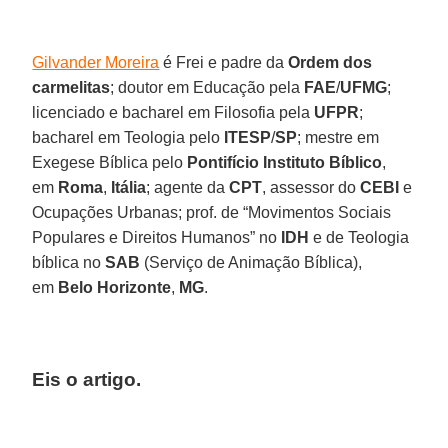
Gilvander Moreira
é Frei e padre da
Ordem dos
carmelitas
; doutor em Educação pela
FAE
/
UFMG
;
licenciado e bacharel em Filosofia pela
UFPR
;
bacharel em Teologia pelo
ITESP
/
SP
; mestre em
Exegese Bíblica pelo
Pontifício Instituto Bíblico
,
em
Roma
,
Itália
; agente da
CPT
, assessor do
CEBI
e
Ocupações Urbanas; prof. de “Movimentos Sociais
Populares e Direitos Humanos” no
IDH
e de Teologia
bíblica no
SAB
(Serviço de Animação Bíblica),
em
Belo Horizonte
,
MG
.
Eis o artigo.