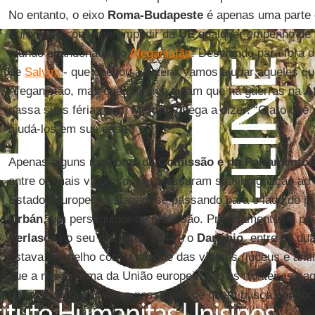
No entanto, o eixo
Roma-Budapeste
é apenas uma parte 
Europa ao conseguir impedir da
UE
qualquer empenho de 
mundo abandonado do
Afeganistão
. Desviando para fora 
de
Salvini
- que chegou a dizer: "Vamos ajudar aqueles q
Afeganistão, mas que não nos digam que há guerras na
Á
passa suas férias com
Meloni
, chega a dizer: “Claro qu
ajudá-los em sua casa”.
Apenas alguns membros da
Comissão e do Parlamento
entre os mais vigorosos) expressaram sua indignação ao
Estados europeus estavam se passando para o lado do pr
Orbán
, um perseguidor de profissão. Precisamente no pa
Perlasca
no seu diário, de 1944 - o
Danúbio
, entre as d
estava vermelho com o sangue das vítimas (judeus e antifa
que a nova norma da União europeia são as fronteiras sag
por mar, para impedir a passagem de quem busca por soc