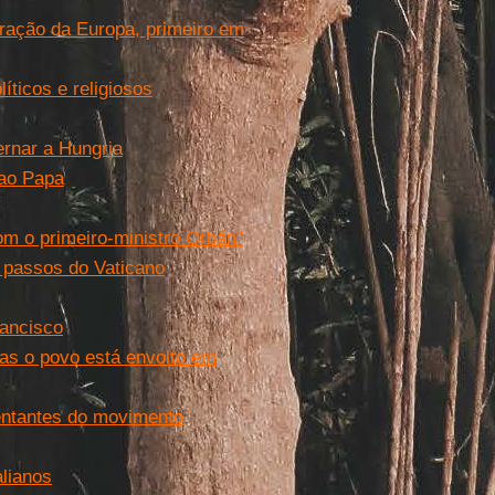
ração da Europa, primeiro em
íticos e religiosos
ernar a Hungria
 ao Papa
m o primeiro-ministro Orbán”
 passos do Vaticano
rancisco
as o povo está envolto em
entantes do movimento
alianos