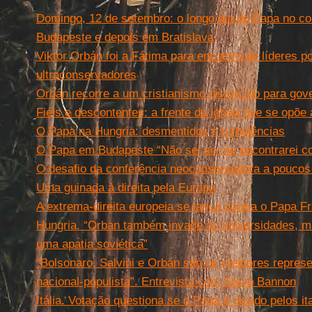
Domingo, 12 de setembro: o longo dia do Papa no co
Budapeste e depois em Bratislava
Viktor Orbán foi a Fátima para encontro de líderes pol
ultraconservadores
Orbán recorre a um cristianismo distorcido para gov
Fiéis e descontentes: a frente da Igreja que se opõe
O Papa na Hungria: desmentidos e turbulências
O Papa em Budapeste “Não sei se me encontrarei co
O desafio da conferência neoconservadora a poucos
Uma guinada à direita pela Europa
A extrema-direita europeia se lança contra o Papa F
Hungria. “Orban também invade as universidades, m
uma apatia soviética”
“Bolsonaro, Salvini e Orbán são os melhores repres
nacional-populista”. Entrevista com Steve Bannon
Itália. Votação questiona se o Papa é ouvido pelos it