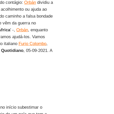
do contágio:
Orbán
dividiu a
acolhimento ou ajuda ao
 do caminho a falsa bondade
e vêm da guerra no
frica
' -,
Orbán
, enquanto
 vamos ajudá-los. Vamos
o italiano
Furio Colombo
,
o Quotidiano
, 05-09-2021. A
no início subestimar o