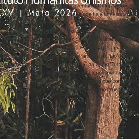
Neste ponto, está claro que a aventura
Orbán-Meloni
não 
É triste e humilhante para a
Itália
que haja um vínculo tão 
personagens e dois partidos voltados para a caça racista, 
amputaram deliberadamente o grande instrumento de soli
grave constatar que o impacto da extrema direita (com a 
da
Itália
) está dividindo a
União Europeia
de uma forma qu
Como os
Estados Unidos
acabaram de cair feio depois 
semelhante (para trás, para o nada) da União Europeia e
expectativas e de suas esperanças. Uma esperança é qu
sobre o se definir cristão dessas pessoas que constroem
perceba como é blasfema sua invocação ao crucifixo nas 
Leia mais