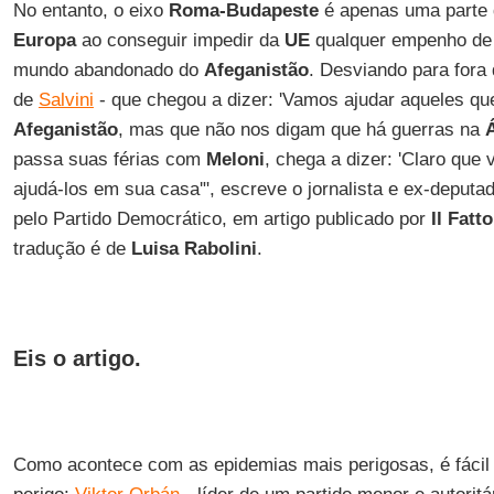
No entanto, o eixo
Roma-Budapeste
é apenas uma parte 
Europa
ao conseguir impedir da
UE
qualquer empenho de 
mundo abandonado do
Afeganistão
. Desviando para fora
de
Salvini
- que chegou a dizer: 'Vamos ajudar aqueles qu
Afeganistão
, mas que não nos digam que há guerras na
Á
passa suas férias com
Meloni
, chega a dizer: 'Claro que
ajudá-los em sua casa'", escreve o jornalista e ex-deputad
pelo Partido Democrático, em artigo publicado por
Il Fatt
tradução é de
Luisa Rabolini
.
Eis o artigo.
Como acontece com as epidemias mais perigosas, é fácil 