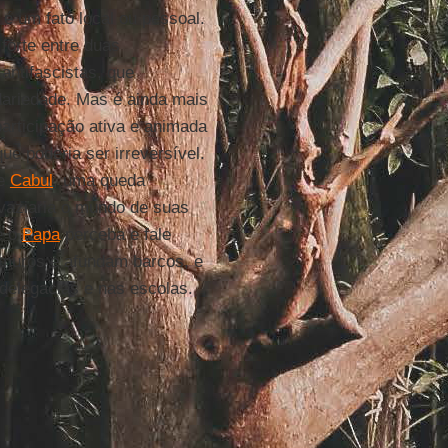
é um fato local ou pessoal.
forte entre duas
antifascistas, que
dariedade. Mas é ainda mais
participação ativa e animada
e poderia ser irreversível.
de
Cabul
, uma queda
svaziaria o mundo de suas
e o
Papa
perceba e fale
 muros e afundam barcos, e
delegacias e nas escolas.