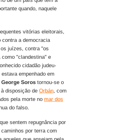
ário de um país que tem a
portante quando, naquele
quentes vitórias eleitorais,
 contra a democracia
 os juízes, contra "os
a como "clandestina" e
conhecido cidadão judeu-
 e estava empenhado em
.
George Soros
tornou-se o
 à disposição de
Orbán
, com
ados pela morte no
mar dos
ua do falso.
s que sentem repugnância por
 caminhos por terra com
a aqueles que anseiam pela