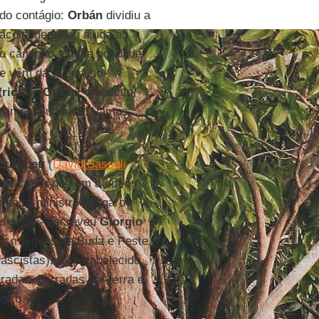
do contágio:
Orbán
dividiu a
acolhimento ou ajuda ao
do caminho a falsa bondade
ue vêm da guerra no
frica
" -,
Orbán
, enquanto
e vamos ajudá-los. Vamos
 Europeu
(
David Sassoli
 descobrir que um a um os
imeiro-ministro húngaro
ís onde - escreveu
Giorgio
uas margens de Buda e Peste,
scistas), foi estabelecido
radas, barradas por terra e
orro.