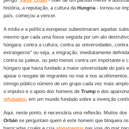
perigo:
Viktor Orbán
- líder de um partido menor e autorit
história, a reputação, a cultura da
Hungria
- tornou-se im
país, começou a vencer.
A mídia e a política europeias subestimaram aquelas subse
mesmo que cada uma fosse seguida por um ato destrutivo
húngara: contra a cultura, contra as universidades, contra
estrangeiros" ou seja, a imigração, imediatamente definid
contra os judeus, ou pelo menos contra um importante e 
húngaro que havia fundado a maior universidade do país
apoiar o resgate de migrantes no mar e nos acolhimentos
inimigo público número de um grupo cada vez mais amplo
o impulso e o apoio dos homens de
Trump
e dos apaixon
refugiados
, em um mundo fundado sobre a invenção contín
Aqui, neste ponto, é necessária uma reflexão. Muitos do
Orbán
se perguntam quem é este homem que bloqueia os
barricadas cruéis e cria
afogamentos
nas vias do mar par