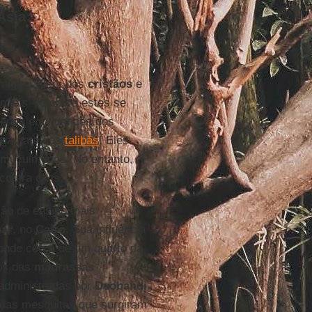
Ásia
imigos. Além dos
cristãos
e
nfiéis - embora estes se
penas em nuances dos
nga data dos
talibãs
. Eles
 muçulmanos. No entanto,
contra civis.
ção de ensino mais
har
, no
Cairo
. Sua influência
 onde cerca de um quarto da
ços das
madrassas
o administradas por
Deobandi
e das mesquitas que surgiram