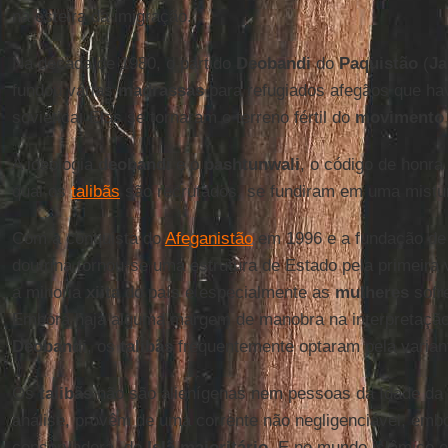
na esteira da imigração.
Na década de 1980, o partido
Deobandi
do
Paquistão
(
Ja
fundou várias
madrassas
para refugiados afegãos que ha
soviética. Elas se tornaram o terreno fértil do
movimento 
A ideologia
deobandi
e o
pashtunwali
, o código de honra
qual os
talibãs
são recrutados, se fundiram em uma mistur
Com a conquista do
Afeganistão
em 1996 e a fundação de
doutrina tornou-se uma estrutura de Estado pela primeira
a minoria
xiita
do país e especialmente as
mulheres
sofr
Embora haja alguma margem de manobra na interpretação
Deobandi
, os
talibãs
frequentemente optaram pela varian
Os
talibãs
não são alienígenas nem pessoas da Idade da 
análise, provêm de uma corrente não negligenciável, embo
conservadora, do
Islã majoritário
. E no mundo islâmico 