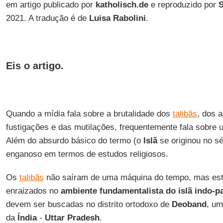
em artigo publicado por
katholisch.de
e reproduzido por
2021. A tradução é de
Luisa Rabolini
.
Eis o artigo.
Quando a mídia fala sobre a brutalidade dos
talibãs
, dos 
fustigações e das mutilações, frequentemente fala sobre 
Além do absurdo básico do termo (o
Islã
se originou no s
enganoso em termos de estudos religiosos.
Os
talibãs
não saíram de uma máquina do tempo, mas es
enraizados no
ambiente fundamentalista do islã indo-p
devem ser buscadas no distrito ortodoxo de
Deoband
, um
da
Índia
-
Uttar Pradesh
.