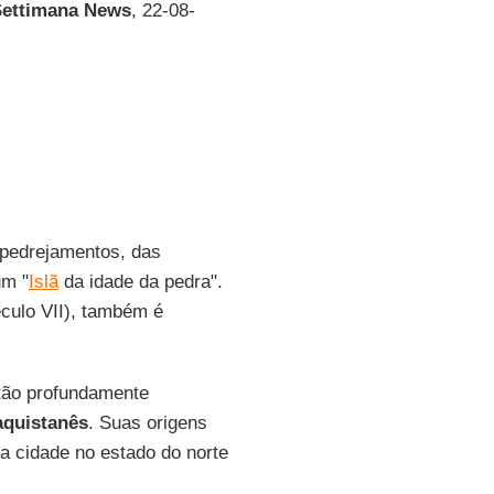
Settimana News
, 22-08-
apedrejamentos, das
um "
Islã
da idade da pedra".
éculo VII), também é
tão profundamente
aquistanês
. Suas origens
a cidade no estado do norte