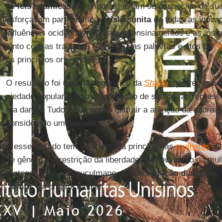
as
leis islâmicas
com rigor e haviam se esquecido de suas
esforçavam para purificar o
islã sunita
de todas as inovaçõ
influências ocidentais. Apenas os ensinamentos e as instr
junto com as tradições (
hadiths
) das palavras e atos do
P
os princípios orientadores.
O resultado foi um islã dogmático da
Sharia
, que recusav
piedade popular, como a veneração de santos, as represe
e a dança. Tudo o que possa distrair a atenção da adora
considerado um
pecado
.
E esse pecado tem uma morada principal: as
mulheres
. O
de gênero e a restrição da liberdade de movimento da mu
proteger o devoto muçulmano de sua
sedução diabólica
,
"
honra
" da própria mulher.