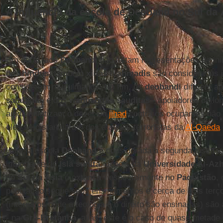
A influência da escola de Deoband no Sul da 
Em geral, aos
Deobandi
não faltam representações de in
dos
hindus
, também
xiitas
e
ahmadis
são considerados i
considerem muçulmanos. No fim, os
deobandi
diferem a
salafistas
e dos
wahhabitas sauditas
- apoiadores de lo
ainda enfatizam o dever da
jihad
contra os ocupantes não
eles se distanciaram dos ataques terroristas da
Al-Qaeda
Hoje, a escola
Deoband
é considerada a segunda institui
importante do
Islã sunita
, depois da
Universidade Al-Az
no
Sul da Ásia
é extensa - especialmente no
Paquistão
,
população segue seus ensinamentos e cerca de dois ter
(internatos onde a teologia e o direito são ensinadas) sã
- na
Grã-Bretanha
, aliás, este é o caso de quase metad