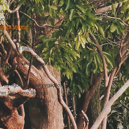
 "raízes". Portanto, eles se
es "ilícitas" e das
uções literais do
Alcorão,
rofeta Maomé
, deveriam ser
a todas as manifestações de
ntações pictóricas, a música
ção ao
Todo-Poderoso Alá
é
 véu rigoroso, a segregação
lher têm como objetivo
 mas também proteger a