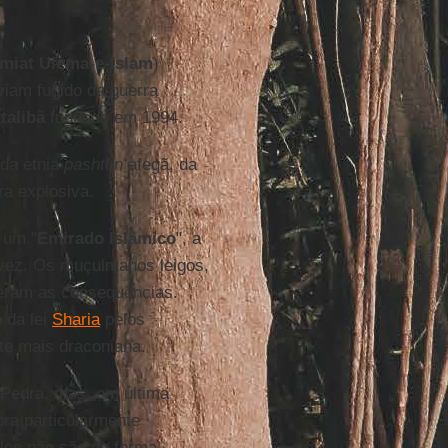
miat Ulema-e-Islam
)
viam fugido da guerra
talibã
fundado em 1994.
 da etnia
pashtun
afegã, da
a explosiva.
 um "
Emirado Islâmico
", a
 vez. Os muçulmanos leigos,
eram as consequências.
 da lei
Sharia
pelos
te mais draconiana.
Pedra, mas, em última
ra particularmente
eles não são de forma