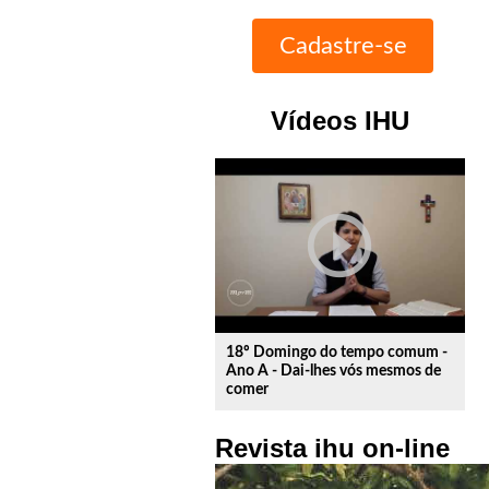
Vídeos IHU
play_circle_outline
18º Domingo do tempo comum -
Ano A - Dai-lhes vós mesmos de
comer
Revista ihu on-line