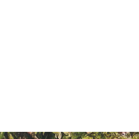
Os
Deobandi
atribuíam sua inferioridade ao fato de que