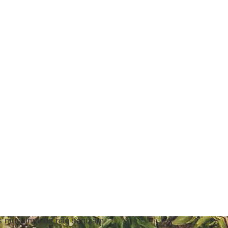
 os muçulmanos não seguiam