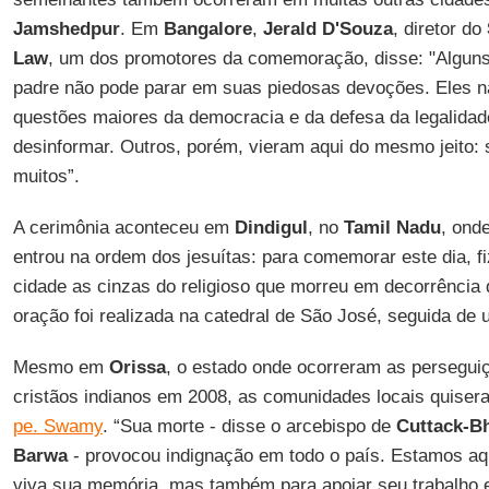
Jamshedpur
. Em
Bangalore
,
Jerald D'Souza
, diretor do
Law
, um dos promotores da comemoração, disse: "Algun
padre não pode parar em suas piedosas devoções. Eles 
questões maiores da democracia e da defesa da legalidad
desinformar. Outros, porém, vieram aqui do mesmo jeito:
muitos”.
A cerimônia aconteceu em
Dindigul
, no
Tamil Nadu
, ond
entrou na ordem dos jesuítas: para comemorar este dia, 
cidade as cinzas do religioso que morreu em decorrênci
oração foi realizada na catedral de São José, seguida de
Mesmo em
Orissa
, o estado onde ocorreram as persegui
cristãos indianos em 2008, as comunidades locais quise
pe. Swamy
. “Sua morte - disse o arcebispo de
Cuttack-B
Barwa
- provocou indignação em todo o país. Estamos aq
viva sua memória, mas também para apoiar seu trabalho e