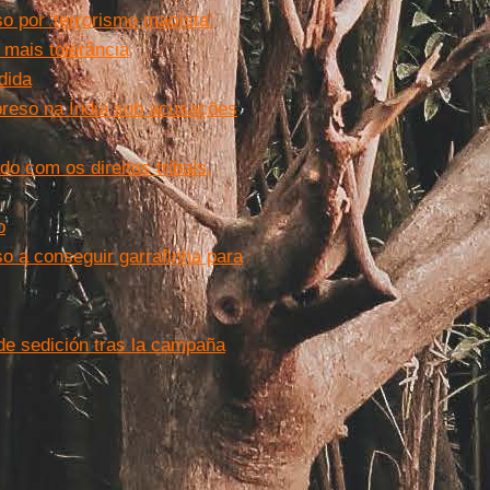
so por 'terrorismo maoísta'
 mais tolerância
dida
preso na Índia sob acusações
o com os direitos tribais,
o
so a conseguir garrafinha para
​de sedición tras la campaña