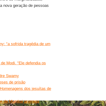
a nova geração de pessoas
y: “a sofrida tragédia de um
 de Modi. “Ele defendia os
padre Swamy
eses de prisão
 Homenagens dos jesuítas de
e de Mumbai prorroga