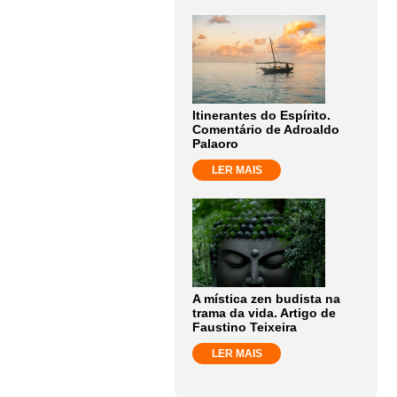
Itinerantes do Espírito.
Comentário de Adroaldo
Palaoro
LER MAIS
A mística zen budista na
trama da vida. Artigo de
Faustino Teixeira
LER MAIS