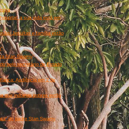
nsiva
hospital: a sua vida está em
isão. Jesuítas e família estão
n”
uíta Stan Swamy
do pelo secretário de Estado
fiança: Audiência em 2 de
ha que indianos pobres estão
y
iata" do padre Stan Swamy