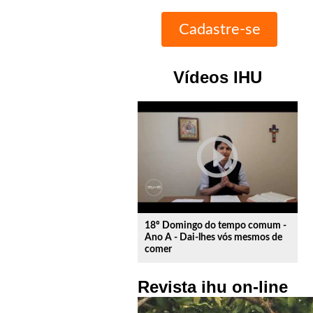
Vídeos IHU
play_circle_outline
18º Domingo do tempo comum -
Ano A - Dai-lhes vós mesmos de
comer
Revista ihu on-line