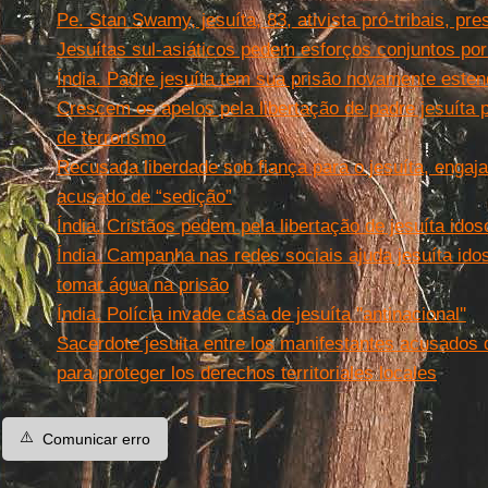
Pe. Stan Swamy, jesuíta, 83, ativista pró-tribais, pre
Jesuítas sul-asiáticos pedem esforços conjuntos por
Índia. Padre jesuíta tem sua prisão novamente esten
Crescem os apelos pela libertação de padre jesuíta 
de terrorismo
Recusada liberdade sob fiança para o jesuíta, engajad
acusado de “sedição”
Índia. Cristãos pedem pela libertação de jesuíta idos
Índia. Campanha nas redes sociais ajuda jesuíta ido
tomar água na prisão
Índia. Polícia invade casa de jesuíta ''antinacional''
Sacerdote jesuita entre los manifestantes acusados ​
para proteger los derechos territoriales locales
⚠️
Comunicar erro