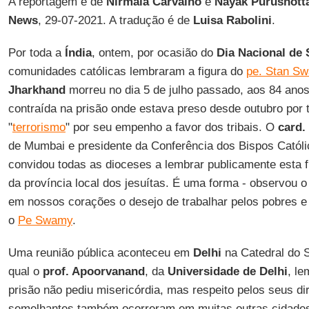
A reportagem é de
Nirmala Carvalho
e
Nayak Purushot
News
, 29-07-2021. A tradução é de
Luisa Rabolini
.
Por toda a
Índia
, ontem, por ocasião do
Dia Nacional de 
comunidades católicas lembraram a figura do
pe. Stan S
Jharkhand
morreu no dia 5 de julho passado, aos 84 anos
contraída na prisão onde estava preso desde outubro por 
"
terrorismo
" por seu empenho a favor dos tribais. O
card.
de Mumbai e presidente da Conferência dos Bispos Católi
convidou todas as dioceses a lembrar publicamente esta fi
da província local dos jesuítas. É uma forma - observou o
em nossos corações o desejo de trabalhar pelos pobres 
o
Pe Swamy
.
Uma reunião pública aconteceu em
Delhi
na Catedral do 
qual o
prof. Apoorvanand
, da
Universidade de Delhi
, le
prisão não pediu misericórdia, mas respeito pelos seus dire
semelhantes também ocorreram em muitas outras cidades,