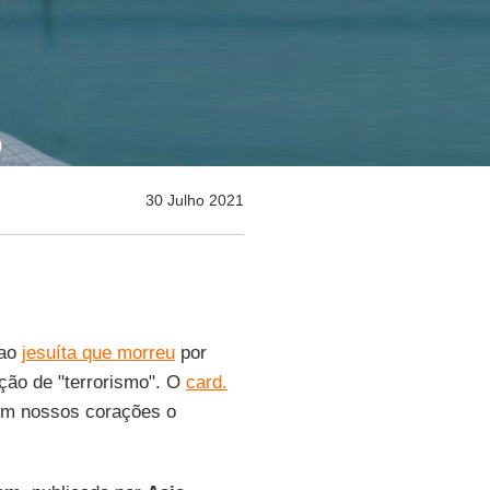
)
30 Julho 2021
 ao
jesuíta que morreu
por
ção de "terrorismo". O
card.
em nossos corações o