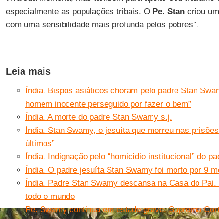
especialmente as populações tribais. O
Pe. Stan
criou um
com uma sensibilidade mais profunda pelos pobres”.
Leia mais
Índia. Bispos asiáticos choram pelo padre Stan Swam
homem inocente perseguido por fazer o bem”
Índia. A morte do padre Stan Swamy s.j.
Índia. Stan Swamy, o jesuíta que morreu nas prisões
últimos”
Índia. Indignação pelo “homicídio institucional” do 
Índia. O padre jesuíta Stan Swamy foi morto por 9 m
Índia. Padre Stan Swamy descansa na Casa do Pai.
todo o mundo
Pe. Swamy continua em estado grave. Suprema Cort