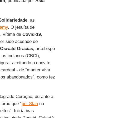
tam
, publicada por
Asia
Solidariedade
, as
wamy
. O jesuíta de
, vítima de
Covid-19
,
ter sido acusado de
 Oswald Gracias
, arcebispo
cos indianos (CBCI),
gura, aceitando o convite
 cardeal - de “manter viva
e os abandonados”, como fez
Sagrado Coração, durante a
mbrou que “
pe. Stan
na
itos”. Iniciativas
 incluindo Ranchi, Calcutá,