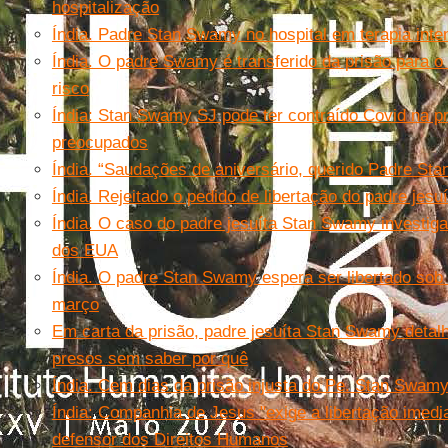
hospitalização
Índia. Padre Stan Swamy no hospital em terapia inte
Índia. O padre Swamy é transferido da prisão para o 
risco
Índia: Stan Swamy SJ pode ter contraído Covid na pr
preocupados
Índia. “Saudações de aniversário, querido Padre Sta
Índia. Rejeitado o pedido de libertação do padre jes
Índia. O caso do padre jesuíta Stan Swamy investiga
dos EUA
Índia. O padre Stan Swamy espera ser libertado sob 
março
Em carta da prisão, padre jesuíta Stan Swamy detal
presos sem saber por quê
Índia. Cem dias da prisão injusta do Pe. Stan Swam
Índia: Companhia de Jesus "exige a libertação imed
defensor dos Direitos Humanos