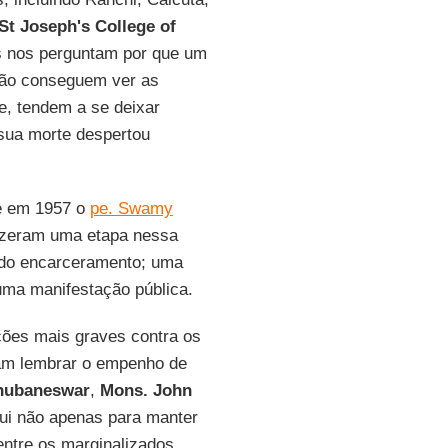
St Joseph's College of
s nos perguntam por que um
não conseguem ver as
e, tendem a se deixar
 sua morte despertou
e em 1957 o
pe. Swamy
fizeram uma etapa nessa
a do encarceramento; uma
 uma manifestação pública.
ções mais graves contra os
ram lembrar o empenho de
hubaneswar
,
Mons. John
ui não apenas para manter
ntre os marginalizados,