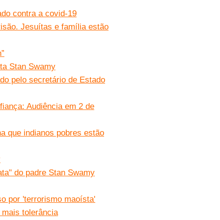
ado contra a covid-19
isão. Jesuítas e família estão
n”
uíta Stan Swamy
do pelo secretário de Estado
fiança: Audiência em 2 de
ha que indianos pobres estão
y
iata" do padre Stan Swamy
so por 'terrorismo maoísta'
 mais tolerância