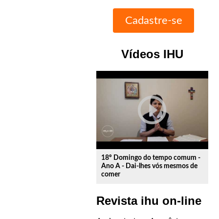
Vídeos IHU
play_circle_outline
18º Domingo do tempo comum -
Ano A - Dai-lhes vós mesmos de
comer
Revista ihu on-line