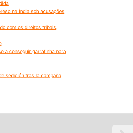
dida
preso na Índia sob acusações
o com os direitos tribais,
o
so a conseguir garrafinha para
​de sedición tras la campaña