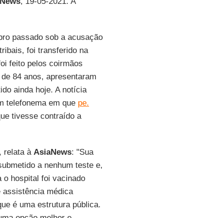
 News
, 19-05-2021. A
bro passado sob a acusação
ibais, foi transferido na
foi feito pelos coirmãos
o de 84 anos, apresentaram
do ainda hoje. A notícia
um telefonema em que
pe.
que tivesse contraído a
, relata à
AsiaNews
: "Sua
 submetido a nenhum teste e,
 o hospital foi vacinado
de assistência médica
ue é uma estrutura pública.
a uma opção melhor e