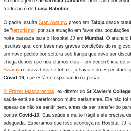
A reportagem é de
Nirmala Carvalho
, publicada por
Asia
tradução é de
Luisa Rabolini
.
O padre jesuíta
Stan Swamy
, preso em
Taloja
desde outu
de "
terrorismo
" por sua atuação em favor das populações tr
noite passada para o Hospital JJ em
Mumbai
. O anúncio 
jesuítas que, com base nas graves condições do religios
um novo pedido por soltura sob fiança que deve ser discuti
chega depois que nos últimos dias – em decorrência de 
Swamy
relatava tosse e febre - já havia sido especulado 
Covid-19
, que está se espalhando na prisão.
P. Frazer Mascarenhas
, ex-diretor do
St Xavier's College
saúde está se deteriorando muito seriamente. Ele não foi
apesar de não se sentir bem, antes de ser transferido para
contra
Covid-19
. Sua saúde é muito frágil e ele precisa 
adequada. Esperamos que isso aconteça no Hospital JJ, q
A transferência para uma clínica privada sob fiança seri