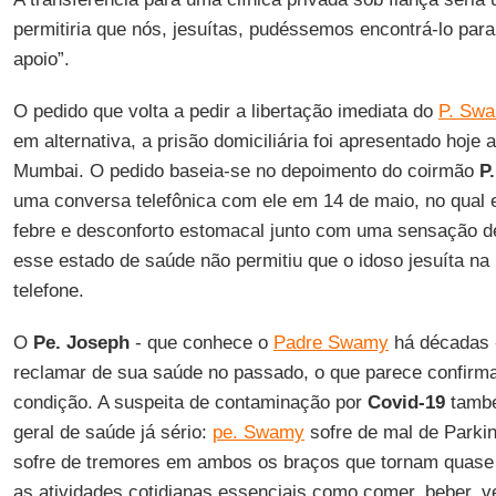
permitiria que nós, jesuítas, pudéssemos encontrá-lo para
apoio”.
O pedido que volta a pedir a libertação imediata do
P. Sw
em alternativa, a prisão domiciliária foi apresentado hoje 
Mumbai. O pedido baseia-se no depoimento do coirmão
P.
uma conversa telefônica com ele em 14 de maio, no qual e
febre e desconforto estomacal junto com uma sensação de
esse estado de saúde não permitiu que o idoso jesuíta na
telefone.
O
Pe. Joseph
- que conhece o
Padre Swamy
há décadas -
reclamar de sua saúde no passado, o que parece confirma
condição. A suspeita de contaminação por
Covid-19
també
geral de saúde já sério:
pe. Swamy
sofre de mal de Parki
sofre de tremores em ambos os braços que tornam quase i
as atividades cotidianas essenciais como comer, beber, 