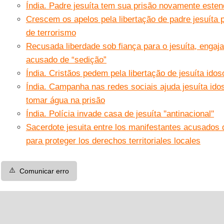
Índia. Padre jesuíta tem sua prisão novamente esten
Crescem os apelos pela libertação de padre jesuíta 
de terrorismo
Recusada liberdade sob fiança para o jesuíta, engajad
acusado de “sedição”
Índia. Cristãos pedem pela libertação de jesuíta idos
Índia. Campanha nas redes sociais ajuda jesuíta ido
tomar água na prisão
Índia. Polícia invade casa de jesuíta ''antinacional''
Sacerdote jesuita entre los manifestantes acusados ​
para proteger los derechos territoriales locales
⚠️
Comunicar erro