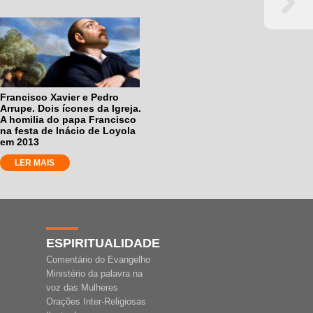
Francisco Xavier e Pedro
Arrupe. Dois ícones da Igreja.
A homilia do papa Francisco
na festa de Inácio de Loyola
em 2013
LER MAIS
ESPIRITUALIDADE
Comentário do Evangelho
Ministério da palavra na
voz das Mulheres
Orações Inter-Religiosas