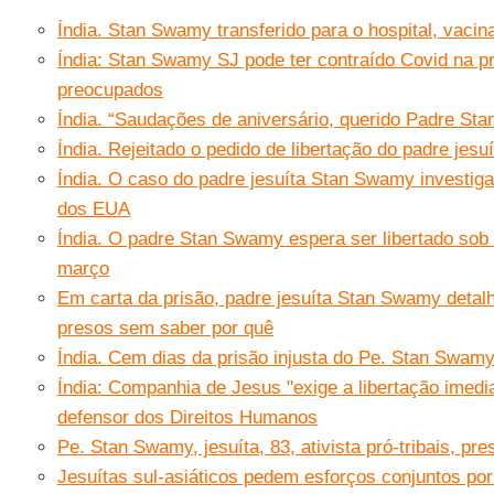
Índia. Stan Swamy transferido para o hospital, vacin
Índia: Stan Swamy SJ pode ter contraído Covid na pr
preocupados
Índia. “Saudações de aniversário, querido Padre Sta
Índia. Rejeitado o pedido de libertação do padre jes
Índia. O caso do padre jesuíta Stan Swamy investiga
dos EUA
Índia. O padre Stan Swamy espera ser libertado sob 
março
Em carta da prisão, padre jesuíta Stan Swamy detal
presos sem saber por quê
Índia. Cem dias da prisão injusta do Pe. Stan Swam
Índia: Companhia de Jesus "exige a libertação imed
defensor dos Direitos Humanos
Pe. Stan Swamy, jesuíta, 83, ativista pró-tribais, pre
Jesuítas sul-asiáticos pedem esforços conjuntos por