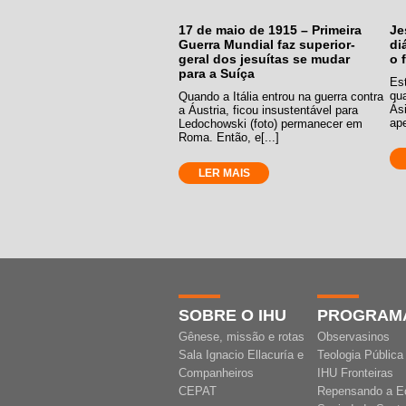
17 de maio de 1915 – Primeira
Je
Guerra Mundial faz superior-
di
geral dos jesuítas se mudar
o 
para a Suíça
Es
qu
Quando a Itália entrou na guerra contra
Ás
a Áustria, ficou insustentável para
ape
Ledochowski (foto) permanecer em
Roma. Então, e[...]
LER MAIS
SOBRE O IHU
PROGRAM
Gênese, missão e rotas
Observasinos
Sala Ignacio Ellacuría e
Teologia Pública
Companheiros
IHU Fronteiras
CEPAT
Repensando a E