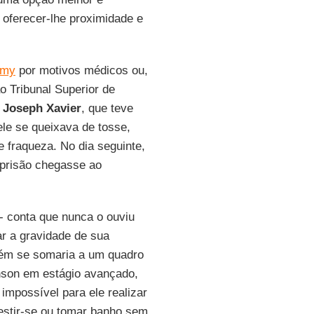
 oferecer-lhe proximidade e
amy
por motivos médicos ou,
ao Tribunal Superior de
Joseph Xavier
, que teve
le se queixava de tosse,
 fraqueza. No dia seguinte,
 prisão chegasse ao
 conta que nunca o ouviu
r a gravidade de sua
m se somaria a um quadro
nson em estágio avançado,
mpossível para ele realizar
vestir-se ou tomar banho sem