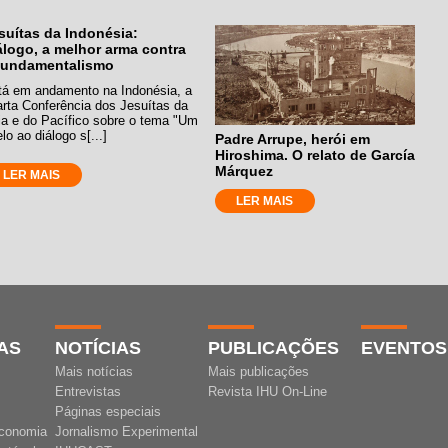
suítas da Indonésia:
álogo, a melhor arma contra
fundamentalismo
tá em andamento na Indonésia, a
arta Conferência dos Jesuítas da
ia e do Pacífico sobre o tema "Um
lo ao diálogo s[...]
Padre Arrupe, herói em
Hiroshima. O relato de García
Márquez
LER MAIS
LER MAIS
AS
NOTÍCIAS
PUBLICAÇÕES
EVENTOS
Mais notícias
Mais publicações
Entrevistas
Revista IHU On-Line
Páginas especiais
conomia
Jornalismo Experimental