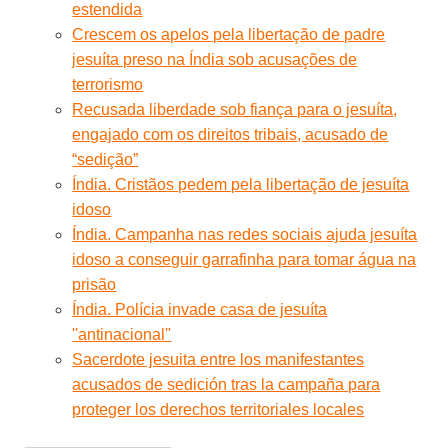
estendida
Crescem os apelos pela libertação de padre
jesuíta preso na Índia sob acusações de
terrorismo
Recusada liberdade sob fiança para o jesuíta,
engajado com os direitos tribais, acusado de
“sedição”
Índia. Cristãos pedem pela libertação de jesuíta
idoso
Índia. Campanha nas redes sociais ajuda jesuíta
idoso a conseguir garrafinha para tomar água na
prisão
Índia. Polícia invade casa de jesuíta
''antinacional''
Sacerdote jesuita entre los manifestantes
acusados ​​de sedición tras la campaña para
proteger los derechos territoriales locales