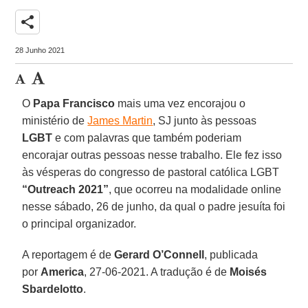
share
28 Junho 2021
O
Papa Francisco
mais uma vez encorajou o
ministério de
James Martin
, SJ junto às pessoas
LGBT
e com palavras que também poderiam
encorajar outras pessoas nesse trabalho. Ele fez isso
às vésperas do congresso de pastoral católica LGBT
“Outreach 2021”
, que ocorreu na modalidade online
nesse sábado, 26 de junho, da qual o padre jesuíta foi
o principal organizador.
A reportagem é de
Gerard O’Connell
, publicada
por
America
, 27-06-2021. A tradução é de
Moisés
Sbardelotto
.