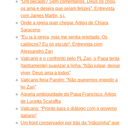
“Um pecado? Sem comentários. Deus os criou,
os ama e deseja que sejam felizes”. Entrevista
com James Martin, s.j.
Onde a igreja quer chegar. Artigo de Chiara
Saraceno
“Eu ia à igreja, mas me sentia rejeitado. Os
católicos? Eu os escuto”. Entrevista com
Alessandro Zan
Vaticano e o confronto pelo PL Zan, o Papa tenta
(tardiamente) suavizar a linha: “Não julgar, deixar
viver, Deus ama a todos”
Vaticano freia Parolin: “Não queremos impedir a
lei Zan”
Aquela ambiguidade do Papa Francisco. Artigo
de Lucetta Scaraffia
Vaticano: “Pronto para o diálogo com o governo
italiano”
Um front conservador por trás da “mãozinha” que