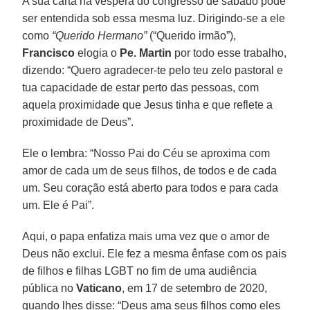
A sua carta na véspera do congresso de sábado pode
ser entendida sob essa mesma luz. Dirigindo-se a ele
como
“Querido Hermano”
(“Querido irmão”),
Francisco
elogia o
Pe. Martin
por todo esse trabalho,
dizendo: “Quero agradecer-te pelo teu zelo pastoral e
tua capacidade de estar perto das pessoas, com
aquela proximidade que Jesus tinha e que reflete a
proximidade de Deus”.
Ele o lembra: “Nosso Pai do Céu se aproxima com
amor de cada um de seus filhos, de todos e de cada
um. Seu coração está aberto para todos e para cada
um. Ele é Pai”.
Aqui, o papa enfatiza mais uma vez que o amor de
Deus não exclui. Ele fez a mesma ênfase com os pais
de filhos e filhas LGBT no fim de uma audiência
pública no
Vaticano
, em 17 de setembro de 2020,
quando lhes disse: “Deus ama seus filhos como eles