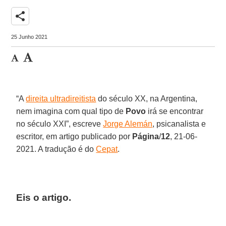
share
25 Junho 2021
“A
direita ultradireitista
do século XX, na Argentina,
nem imagina com qual tipo de
Povo
irá se encontrar
no século XXI”, escreve
Jorge Alemán
, psicanalista e
escritor, em artigo publicado por
Página
/
12
, 21-06-
2021. A tradução é do
Cepat
.
Eis o artigo.