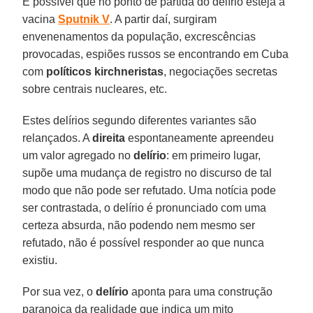
É possível que no ponto de partida do delírio esteja a
vacina
Sputnik
V
. A partir daí, surgiram
envenenamentos da população, excrescências
provocadas, espiões russos se encontrando em Cuba
com
políticos
kirchneristas
, negociações secretas
sobre centrais nucleares, etc.
Estes delírios segundo diferentes variantes são
relançados. A
direita
espontaneamente apreendeu
um valor agregado no
delírio
: em primeiro lugar,
supõe uma mudança de registro no discurso de tal
modo que não pode ser refutado. Uma notícia pode
ser contrastada, o delírio é pronunciado com uma
certeza absurda, não podendo nem mesmo ser
refutado, não é possível responder ao que nunca
existiu.
Por sua vez, o
delírio
aponta para uma construção
paranoica da realidade que indica um mito