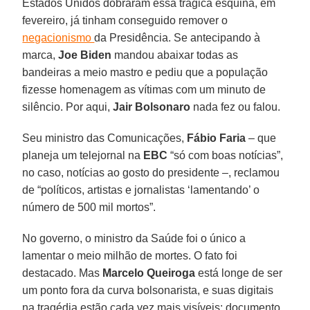
Estados Unidos dobraram essa trágica esquina, em
fevereiro, já tinham conseguido remover o
negacionismo
da Presidência. Se antecipando à
marca,
Joe Biden
mandou abaixar todas as
bandeiras a meio mastro e pediu que a população
fizesse homenagem as vítimas com um minuto de
silêncio. Por aqui,
Jair Bolsonaro
nada fez ou falou.
Seu ministro das Comunicações,
Fábio
Faria
– que
planeja um telejornal na
EBC
“só com boas notícias”,
no caso, notícias ao gosto do presidente –, reclamou
de “políticos, artistas e jornalistas ‘lamentando’ o
número de 500 mil mortos”.
No governo, o ministro da Saúde foi o único a
lamentar o meio milhão de mortes. O fato foi
destacado. Mas
Marcelo Queiroga
está longe de ser
um ponto fora da curva bolsonarista, e suas digitais
na tragédia estão cada vez mais visíveis: documento