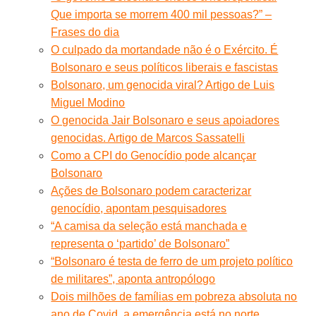
Que importa se morrem 400 mil pessoas?” –
Frases do dia
O culpado da mortandade não é o Exército. É
Bolsonaro e seus políticos liberais e fascistas
Bolsonaro, um genocida viral? Artigo de Luis
Miguel Modino
O genocida Jair Bolsonaro e seus apoiadores
genocidas. Artigo de Marcos Sassatelli
Como a CPI do Genocídio pode alcançar
Bolsonaro
Ações de Bolsonaro podem caracterizar
genocídio, apontam pesquisadores
“A camisa da seleção está manchada e
representa o ‘partido’ de Bolsonaro”
“Bolsonaro é testa de ferro de um projeto político
de militares”, aponta antropólogo
Dois milhões de famílias em pobreza absoluta no
ano de Covid, a emergência está no norte