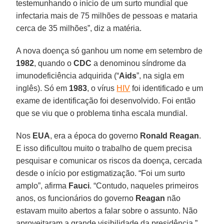
testemunhando o início de um surto mundial que
infectaria mais de 75 milhões de pessoas e mataria
cerca de 35 milhões”, diz a matéria.
A nova doença só ganhou um nome em setembro de
1982
, quando o
CDC
a denominou síndrome da
imunodeficiência adquirida (“
Aids
”, na sigla em
inglês). Só em
1983
, o vírus
HIV
foi identificado e um
exame de identificação foi desenvolvido. Foi então
que se viu que o problema tinha escala mundial.
Nos
EUA
, era a época do governo
Ronald
Reagan
.
E isso dificultou muito o trabalho de quem precisa
pesquisar e comunicar os riscos da doença, cercada
desde o início por estigmatização. “Foi um surto
amplo”, afirma
Fauci
. “Contudo, naqueles primeiros
anos, os funcionários do governo
Reagan
não
estavam muito abertos a falar sobre o assunto. Não
aproveitaram a grande visibilidade da presidência.”