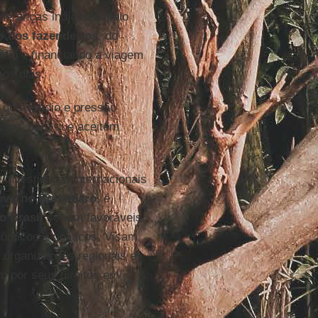
ideranças indígenas pelo
e dos fazendeiros
, do
ando e financiando a viagem
os dias.
 de assédio e pressão
ocais, para que aceitem
 investidores internacionais
overno Bolsonaro
, é
o Brasil
seriam favoráveis
ômicos e políticos. Visam,
s organizações regionais e
m por seus direitos em