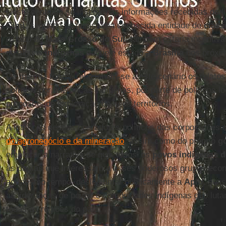
Neste contexto se inserem as informações recebidas de l
Cimi
, segundo as quais uma conhecida entidade de
class
estado do
Mato Grosso do Sul
, também estaria incentiv
de alguns
indígenas
daquele estado a
Brasília
nos próxim
Da mesma forma, relacionam-se a este cenário os relatos
sofridos por lideranças indígenas, por parte de políticos l
propostas de exploração de seus territórios.
A intenção desses operadores políticos das corporações e
do agronegócio e da mineração
, assim como do próprio
g
emplacar a narrativa de que ‘todos’ os
povos indígenas d
às pautas que interessam a esses poderosos grupos econ
ao mesmo tempo, deslegitimar publicamente a
Apib
, sua
as lideranças de povos e comunidades indígenas que luta
todas as regiões do país.