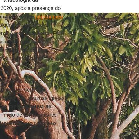
 2020, após a presença do
anga
(PA), que
interrompeu
 alguns garimpeiros e
rça Aérea Brasileira
(FAB)
oticiado pela imprensa,
idente da República a
ca a favor do agronegócio e
o e conluio com operadores
res desses setores
unicipais, algumas igrejas
se representativa de
r meio de parlamentares
damentalismo religioso