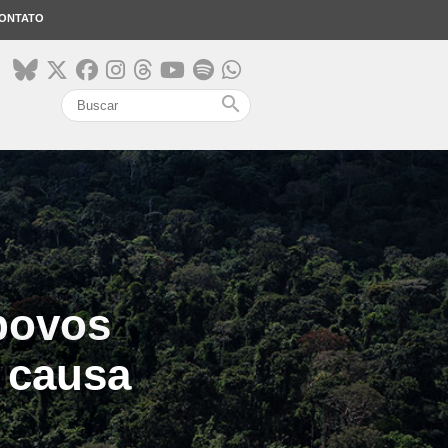
ONTATO
search
 povos
a causa