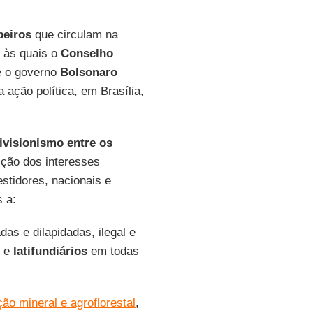
peiros
que circulam na
, às quais o
Conselho
e o governo
Bolsonaro
 ação política, em Brasília,
ivisionismo entre os
ição dos interesses
stidores, nacionais e
 a:
as e dilapidadas, ilegal e
e
latifundiários
em todas
ão mineral e agroflorestal
,