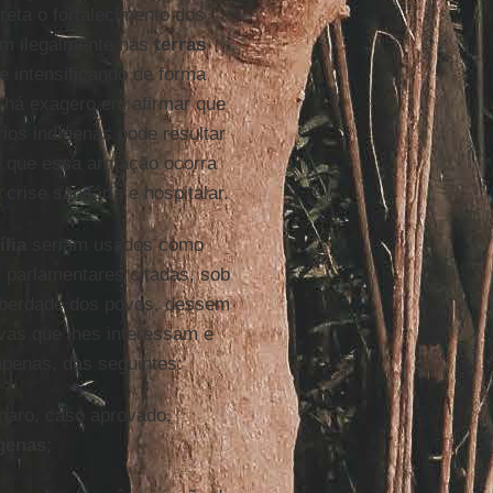
eta o fortalecimento dos
m ilegalmente nas
terras
e intensificando de forma
 há exagero em afirmar que
rios indígenas pode resultar
de que essa armação ocorra
rise sanitária e hospitalar.
lia
seriam usados como
parlamentares citadas, sob
liberdade dos povos, dessem
ivas que lhes interessam e
apenas, das seguintes:
onaro, caso aprovado,
ígenas
;