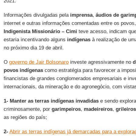
2021.
Informações divulgadas pela
imprensa
,
áudios de garim
internet e outras informações comentadas entre os povos
Indigenista Missionário – Cimi
teve acesso, indicam qu
estaria incentivando alguns
indígenas
à realização de uma
no próximo dia 19 de abril.
O
governo de Jair Bolsonaro
investe agressivamente no
d
povos indígenas
como estratégia para favorecer a impos
financistas de grandes conglomerados empresariais e inve
internacionais, da mineração e do agronegócio, com vistas
1-
Manter as terras indígenas invadidas
e sendo explorad
criminosamente, por
garimpeiros
,
madeireiros
,
grileiros
as regiões do país;
2-
Abrir as terras indígenas já demarcadas para a exploraç