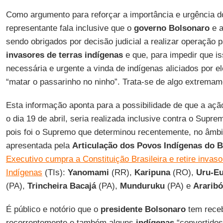
Como argumento para reforçar a importância e urgência do
representante fala inclusive que o
governo Bolsonaro
e 
sendo obrigados por decisão judicial a realizar operação 
invasores de terras indígenas
e que, para impedir que is
necessária e urgente a vinda de indígenas aliciados por e
“matar o passarinho no ninho”. Trata-se de algo extremam
Esta informação aponta para a possibilidade de que a açã
o dia 19 de abril, seria realizada inclusive contra o Supre
pois foi o Supremo que determinou recentemente, no âmb
apresentada pela
Articulação dos Povos Indígenas do B
Executivo cumpra a Constituição Brasileira e retire invas
Indígenas
(TIs):
Yanomami
(RR),
Karipuna
(RO),
Uru-E
(PA),
Trincheira Bacajá
(PA),
Munduruku
(PA) e
Araribó
É público e notório que o
presidente Bolsonaro
tem receb
recorrentemente e também alguns
indígenas
“convertido