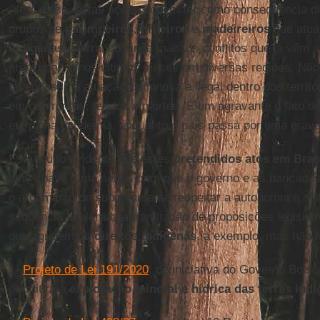
Além disso, estas ações podem ter como consequência dir
grupos de
garimpeiros
,
grileiros
e
madeireiros
que atua
indígenas
, acirrando ainda mais os conflitos que já vêm s
preocupante nos últimos meses em diversas regiões. Não
tal endosso à atuação criminosa e ilegal dentro dos territó
em confrontos, feridos e mortes. É um agravante o fato 
em plena pandemia, enquanto o país passa por uma grave c
Está muito evidente que estes
pretendidos atos em Brasí
uma chave, uma senha para que o governo e as bancadas 
o argumento de supostamente respeitar a autonomia e a 
sequência acelerada à tramitação de proposições legislat
que agridem os
direitos indígenas
, a exemplo, mas não 
1-
Projeto de Lei 191/2020
: de iniciativa do Governo Bols
permitirá a
exploração mineral e hídrica das terras ind