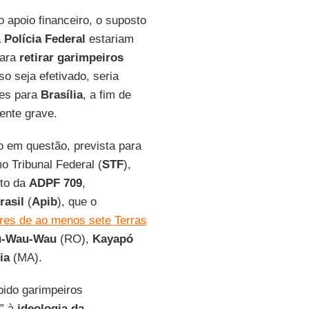
 apoio financeiro, o suposto
a
Polícia Federal
estariam
para
retirar garimpeiros
so seja efetivado, seria
les para
Brasília
, a fim de
ente grave.
o em questão, prevista para
mo Tribunal Federal (
STF
),
ito da
ADPF 709
,
rasil
(
Apib
), que o
ores de ao menos sete Terras
u-Wau-Wau
(RO),
Kayapó
ia
(MA).
ido garimpeiros
s” à
ideologia da