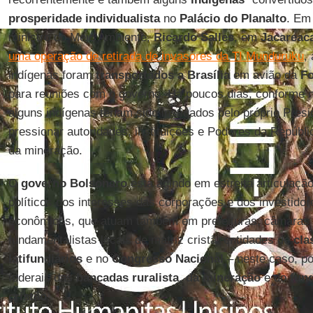
prosperidade individualista
no
Palácio do Planalto
. Em
ministro do Meio Ambiente,
Ricardo Salles
, em
Jacareac
uma operação de retirada de invasores da TI Munduruku
,
indígenas foram
transportados a Brasília
em avião da
Fo
para reuniões com o governo. Há poucos dias, conforme n
alguns indígenas teriam sido instigados pelo próprio Pres
pressionar autoridades, instituições e Poderes da Repúbli
da mineração.
O
governo Bolsonaro
está agindo em estreita articulaçã
políticos dos interesses das corporações e dos investido
econômicos, que atuam também em prefeituras, câmaras m
fundamentalistas locais de matriz cristã, entidades de
clas
latifundiários
e no
Congresso Nacional
– neste caso, po
federais das
bancadas ruralista
,
da mineração
e do
fun
cristão
.