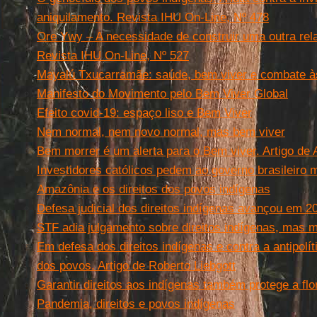
aniquilamento. Revista IHU On-Line, Nº 478
Ore Ywy – A necessidade de construir uma outra rel
Revista IHU On-Line, Nº 527
Mayalú Txucarramãe: saúde, bem viver e combate à
Manifesto do Movimento pelo Bem Viver Global
Efeito covid-19: espaço liso e Bem Viver
Nem normal, nem novo normal, mas bem viver
Bem morrer é um alerta para o Bem viver. Artigo de A
Investidores católicos pedem ao governo brasileiro 
Amazônia e os direitos dos povos indígenas
Defesa judicial dos direitos indígenas avançou em 2
STF adia julgamento sobre direitos indígenas, mas m
Em defesa dos direitos indígenas e contra a antipolí
dos povos. Artigo de Roberto Liebgott
Garantir direitos aos indígenas também protege a flo
Pandemia, direitos e povos indígenas