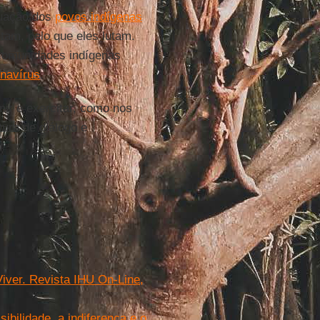
tuação dos
povos indígenas
tam, pelo que eles lutam.
comunidades indígenas
navírus
.
ir e exercitar, como nos
tura de diálogo e
er. Revista IHU On-Line,
ibilidade, a indiferença e o