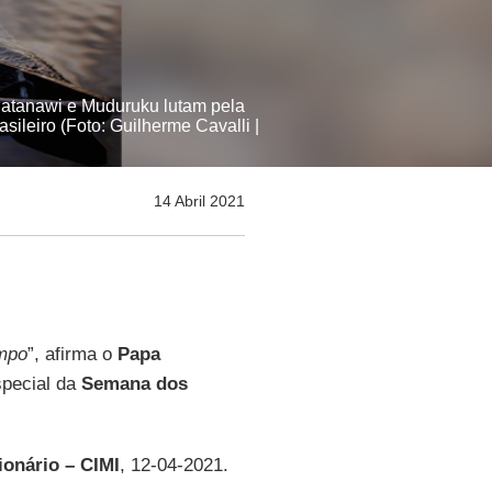
Matanawi e Muduruku lutam pela
ileiro (Foto: Guilherme Cavalli |
14 Abril 2021
empo
”, afirma o
Papa
special da
Semana dos
ionário – CIMI
, 12-04-2021.