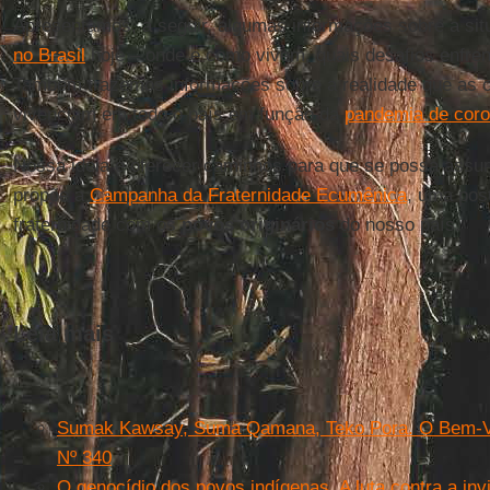
Apresentamos, a seguir, algumas informações sobre a si
no Brasil
hoje – onde e como vivem, quais desafios enfren
Também trazemos informações sobre a realidade que as 
vivenciam em todo o país em função da
pandemia de coro
Nossa ideia é oferecer caminhos para que se possa assum
propõe a
Campanha da Fraternidade Ecumênica
, uma pos
fraternidade com os
povos originários
do nosso país.
Leia mais
Sumak Kawsay, Suma Qamana, Teko Pora. O Bem-Viv
Nº 340
O genocídio dos povos indígenas. A luta contra a invis