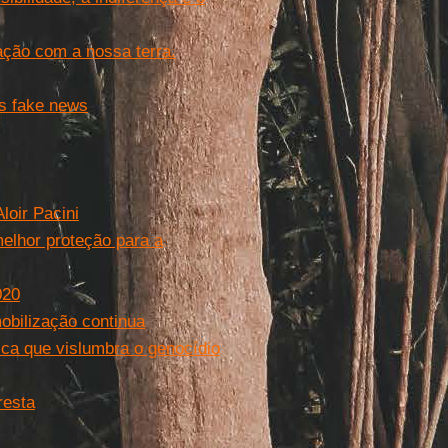
ação com a nossa terra.
s fake news
loir Pacini
melhor proteção para a
020
obilização continua
tica que vislumbra o genocídio
resta