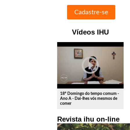
Vídeos IHU
play_circle_outline
18º Domingo do tempo comum -
Ano A - Dai-lhes vós mesmos de
comer
Revista ihu on-line