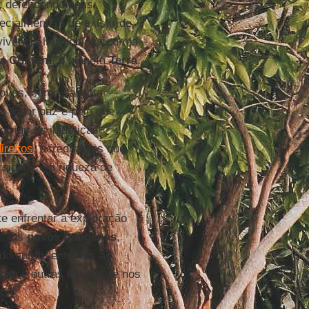
m, defendendo seus
pecialmente o de existir de
nvivência harmoniosa com a
sa Comum
, o planeta
Terra
.
povos, como salienta
os, é por paz e pelo que
rrigir as injustiças
ireitos
, acreditamos que
sidade e a riqueza de
te enfrentar a exploração
). Os
povos indígenas
,
ado como “entraves ao
icas
e outras formas de nos
s.