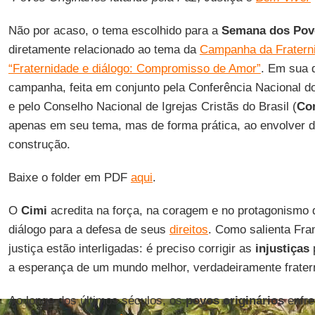
Não por acaso, o tema escolhido para a
Semana dos Povo
diretamente relacionado ao tema da
Campanha da Fratern
“Fraternidade e diálogo: Compromisso de Amor”
. Em sua 
campanha, feita em conjunto pela Conferência Nacional do
e pelo Conselho Nacional de Igrejas Cristãs do Brasil (
Co
apenas em seu tema, mas de forma prática, ao envolver d
construção.
Baixe o folder em PDF
aqui
.
O
Cimi
acredita na força, na coragem e no protagonismo
diálogo para a defesa de seus
direitos
. Como salienta Fra
justiça estão interligadas: é preciso corrigir as
injustiças
p
a esperança de um mundo melhor, verdadeiramente frater
Ao longo dos últimos séculos, os
povos originários
enfre