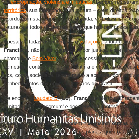
de
expropriação, violência e injustiças
. Sempre resistira
territórios
, sua identidade, sua cultura – seus direitos, es
acordo com sua própria forma de vida, voltada a uma co
natureza e todos os demais seres que habitam nossa
Ca
Apesar de todas as violências e
violações
, a luta destes 
Francisco
, não é por vingança: é por justiça, é por direit
chamam de
Bem Viver
. Além da necessidade urgente de co
cometidas contra eles e de garantir a efetivação de seus
d
nós, como sociedade, temos muito a aprender com a diver
conhecimentos dos povos originários do Brasil.
Na encíclica
Laudato Si
(
LS
),
Francisco
alertou: “É urgen
ilimitada da ‘casa comum’ e dos seus habitantes” (
LS 101
muitas vezes tratados por grupos econômicos e pelo Est
desenvolvimento” do país, podem nos ensinar
outras lóg
relacionarmos – entre nós e com o planeta que coabitamo