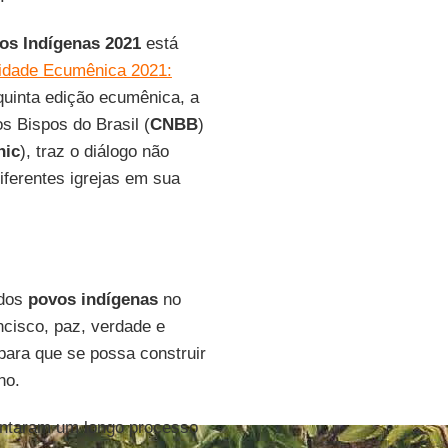
s Indígenas 2021
está
idade Ecumênica 2021:
quinta edição ecumênica, a
s Bispos do Brasil (
CNBB
)
nic
), traz o diálogo não
iferentes igrejas em sua
 dos
povos indígenas
no
ncisco, paz, verdade e
ara que se possa construir
no.
ntaram um longo processo