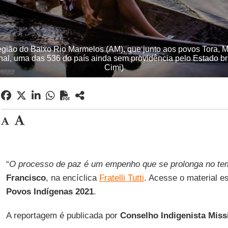
região do Baixo Rio Marmelos (AM), que junto aos povos Tora, 
nal, uma das 536 do país ainda sem providência pelo Estado bras
Cimi)
“
O processo de paz é um empenho que se prolonga no t
Francisco
, na encíclica
Fratelli Tutti
. Acesse o material e
Povos Indígenas 2021
.
A reportagem é publicada por
Conselho Indigenista Miss