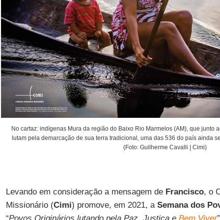
No cartaz: indígenas Mura da região do Baixo Rio Marmelos (AM), que junto
lutam pela demarcação de sua terra tradicional, uma das 536 do país ainda s
(Foto: Guilherme Cavalli | Cimi)
Levando em consideração a mensagem de
Francisco
, o 
Missionário (
Cimi
) promove, em 2021, a
Semana dos Pov
“
Povos Originários lutando pela Paz, Justiça e
Bem Viver
”