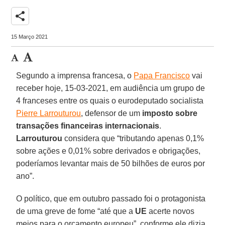
share
15 Março 2021
Segundo a imprensa francesa, o
Papa Francisco
vai
receber hoje, 15-03-2021, em audiência um grupo de
4 franceses entre os quais o eurodeputado socialista
Pierre Larrouturou
, defensor de um
imposto sobre
transações financeiras internacionais
.
Larrouturou
considera que “tributando apenas 0,1%
sobre ações e 0,01% sobre derivados e obrigações,
poderíamos levantar mais de 50 bilhões de euros por
ano”.
O político, que em outubro passado foi o protagonista
de uma greve de fome “até que a
UE
acerte novos
meios para o orçamento europeu”, conforme ele dizia,