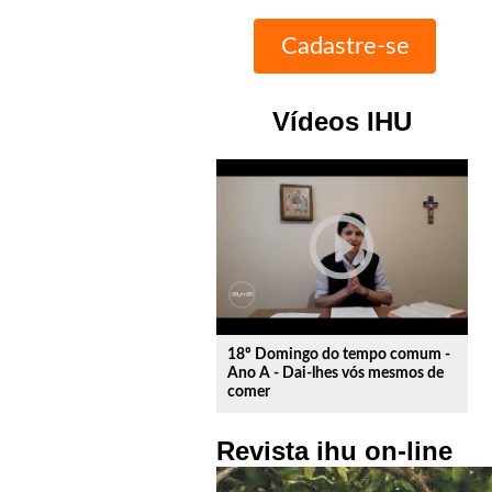
Vídeos IHU
play_circle_outline
18º Domingo do tempo comum -
Ano A - Dai-lhes vós mesmos de
comer
Revista ihu on-line