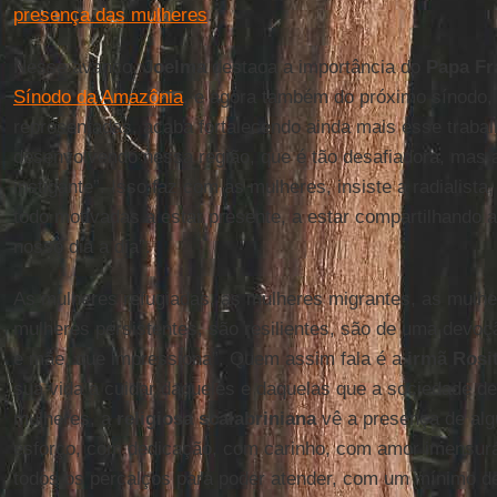
presença das mulheres
.
Nesse avanço,
Joelma
destaca a importância do
Papa
Fr
Sínodo da Amazônia
, e agora também do próximo sínodo,
representadas, acaba fortalecendo ainda mais esse traba
desenvolvendo nessa região, que é tão desafiadora, mas
instigante”. Isso faz com as mulheres, insiste a radialist
todo motivadas a estar presente, a estar compartilhando
nosso dia a dia”.
As mulheres refugiadas, as mulheres migrantes, as mulher
mulheres persistentes, são resilientes, são de uma devo
e mãe, que impressiona”. Quem assim fala é a
irmã Rosit
sua vida a cuidar daqueles e daquelas que a sociedade d
mulheres, a
religiosa scalabriniana
vê a presença de al
esforço, com dedicação, com carinho, com amor imensuráv
todos os percalços para poder atender, com um mínimo de