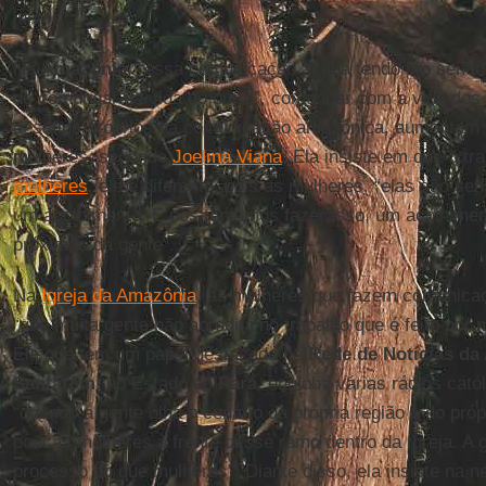
juntos”.
Na
Amazônia
, “essa comunicação acaba tendo um sentid
de comungar da vida do outro”, comungar com a vida dos
desafios próprios da comunicação amazônica, aumentam q
mulheres, segundo
Joelma Viana
. Ela insiste em que o tra
mulheres
, ele é diferente, pois as mulheres, “elas são s
um acolhimento. E nós tentamos fazer isso, um acolhime
próximas da gente”.
Na
Igreja da Amazônia
, as mulheres que fazem comunica
“que muita gente não acredita no trabalho que é feito por
Ela que tem um papel destacado na
Rede de Notícias da
Santarém
, no Estado do
Pará
, engloba várias rádios cató
“quando a gente olha o cenário da própria região e do pró
poucas mulheres à frente desse ramo dentro da Igreja. A
processo do que mulheres”. Diante disso, ela insiste na n