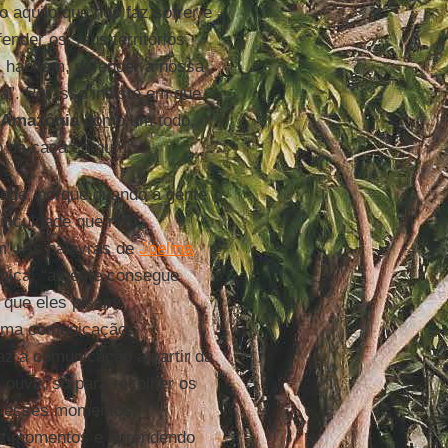
o aquilo que nos faz sofrer e
nder os seus territórios,
i habitam, defender a nossa
”. Por isso insiste em que
Amazônia
como um todo,
o da casa comum”.
ande, porque quando a gente
ificuldade que nós
m”. As palavras de
Joelma
ica, “a gente consegue
 que eles pisam,
 uma comunicação
faz a comunicação a partir da
 ouvir, só para recolher os
o esses momentos,
es momentos e aprendendo