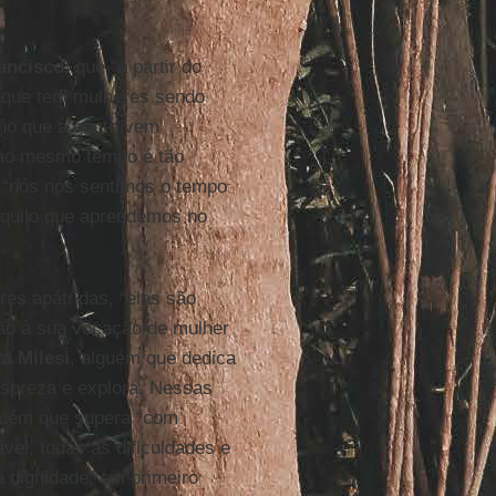
ancisco
, que “a partir do
 que tem mulheres sendo
lho que a gente vem
 ao mesmo tempo é tão
a, “nós nos sentimos o tempo
 aquilo que aprendemos no
es apátridas, “elas são
ção à sua vocação de mulher
a Milesi
, alguém que dedica
espreza e explora. Nessas
guém que supera “com
el, todas as dificuldades e
 dignidade, em primeiro