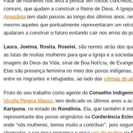
Falar de mulheres nos leva a pensar em rostos concretos
comuns, que ajudam a construir o Reino de Deus. A Igreja 
Amazônia
tem dado passos ao longo dos últimos anos, n
mesmo aqueles que pontualmente representaram um retro
ajudaram a construir o futuro evitando cair nos erros do 
Laura
,
Joelma
,
Rosita
,
Roselei
, são nomes atrás dos qu
as lutas de muitas mulheres para que a Igreja e a socied
imagem do Deus da Vida, sinal de Boa Notícia, de Evangel
Elas são presença feminina no meio dos povos indígenas
entre os migrantes e refugiados, ao lado das
vítimas do a
Fruto do seu trabalho como agente do
Conselho Indigeni
Vicuña Pereira Manso
, tem dedicado os últimos anos a a
Karipuna
, no estado de
Rondônia
. Ela, que também é ind
representante dos povos originários na
Conferência Ecle
onde “nós mulheres, temos muito a contribuir”, pois segu
chamadas a ser essa presença e essa
voz de mulher
na