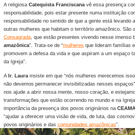
A religiosa
Catequista Franciscana
vê essa presença co
responsabilidade, pois estar presente numa instituição c
responsabilidade no sentido de que a gente está levando 
outras mulheres que habitam o território amazônico. São 
Consagrada
, que estão presentes vivendo nesse imenso
amazônica
”. Trata-se de “
mulheres
que lideram famílias e
promovem a defesa da vida e que aspiram a um espaço 
da Igreja”.
A
Ir. Laura
insiste em que “nós mulheres merecemos isso, 
não devemos permanecer invisibilizadas nesses espaços”.
nos ajude a abrir nossa mente, nosso coração, e estejamo
transformações que estão ocorrendo no mundo e na Igreja
importância da presença dos povos originários na
CEAM
“ajudar a oferecer uma visão de vida, de luta, das cosmovi
povos originários e das
comunidades amazônicas
”.