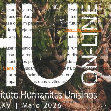
Estar na
CEAMA
é oportunidade para “trazer presente tud
que ameaça a vida das pessoas e desse bioma”, para “defe
defender a
Amazônia
, o ecossistema e os povos que aqu
casa comum para que as gerações futuras possam ter vida
“a Igreja seja amiga e aliada dos
povos da Amazônia
e da
para que dessa forma nos comprometamos com o cuidad
Fazer comunicação na
Amazônia
é “um desafio muito gr
pensa essa região, ela é enorme, as distâncias são uma d
encontramos para poder chegar onde as coisas acontece
Viana
nos ajudam a descobrir que na comunicação amazôn
estar mais próximo das pessoas, ouvindo, pisando o chão
compartilhando as suas vivências”, sempre na busca de
diferenciada. A radialista insiste em que “quando a gente 
Igreja, nessa
região
amazônica
, a gente não está só para
depoimentos. É necessário estar próximo, compartilhand
vivenciando esses momentos, partilhando cada um dess