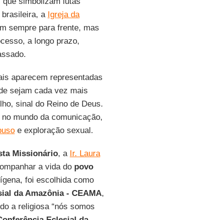
, que simbolizam lutas
brasileira, a
Igreja da
em sempre para frente, mas
cesso, a longo prazo,
passado.
ais aparecem representadas
ade sejam cada vez mais
ho, sinal do Reino de Deus.
, no mundo da comunicação,
buso
e exploração sexual.
sta Missionário
, a
Ir. Laura
companhar a vida do
povo
ígena, foi escolhida como
sial da Amazônia - CEAMA
,
ndo a religiosa “nós somos
Conferência Eclesial da