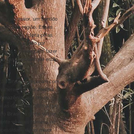
o muito maior, um sentido
 povos da região. Esses
uando ela é feita pelas
balho que é feito por
ensíveis e conseguem fazer
nto das pessoas que estão
ção ainda se deparam com
 mulheres” afirma
Joelma
.
 Amazônia
, que desde
licas da região, afirma que
prio
Brasil
, a gente vai ter
 gente vê mais homens no
ecessidade de ter maior