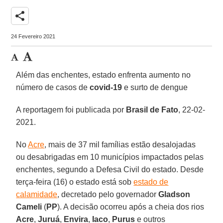
share
24 Fevereiro 2021
Além das enchentes, estado enfrenta aumento no
número de casos de
covid-19
e surto de dengue
A reportagem foi publicada por
Brasil de Fato
, 22-02-
2021.
No
Acre
, mais de 37 mil famílias estão desalojadas
ou desabrigadas em 10 municípios impactados pelas
enchentes, segundo a Defesa Civil do estado. Desde
terça-feira (16) o estado está sob
estado de
calamidade
, decretado pelo governador
Gladson
Cameli
(
PP
). A decisão ocorreu após a cheia dos rios
Acre
,
Juruá
,
Envira
,
Iaco
,
Purus
e outros