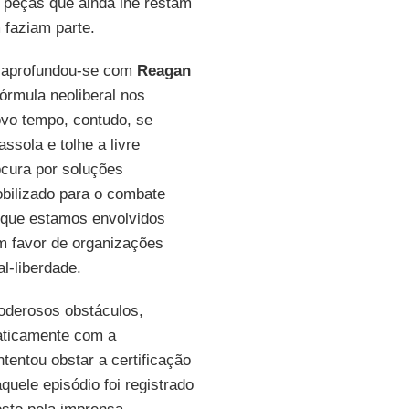
 peças que ainda lhe restam
faziam parte.
 aprofundou-se com
Reagan
órmula neoliberal nos
vo tempo, contudo, se
ssola e tolhe a livre
cura por soluções
obilizado para o combate
m que estamos envolvidos
m favor de organizações
l-liberdade.
poderosos obstáculos,
maticamente com a
tentou obstar a certificação
uele episódio foi registrado