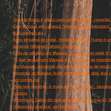
Leia mais
“Impeachment é pouco para tanta barbárie, covardia 
Com Manaus em colapso, “impeachment Bolsonaro” 
buscados do dia
Após tentativa de golpe, impeachment de Trump é um
do jornal National Catholic Reporter
Falta de oxigênio em Manaus: “É desumano pedir 6 mi
"O pior de tudo em Manaus é a sensação de impotên
Em Manaus, retrato de um país que deixou de respir
Hospitais de Manaus ficam sem oxigênio, dois dias 
por cloroquina
“Não tem oxigênio, é muita gente morrendo”. Hospi
colapso
Ministro da Saúde diz que prioridade na vacinação “é 
“tratamento precoce” em Manaus