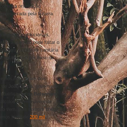
contra a orientação
epresentada pela bizarra
esferas institucionais,
sso, a que não pode faltar o
vel pela catástrofe sanitária
ciedade civil por meio de
, e nos relembram dos
m de
João Doria
, governador
a qualificação de
Bolsonaro
álculos intermináveis de
não vem, pois sempre chega
ntamos mais de
200 mil