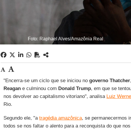
Foto: Raphael Alves/Amazônia Real
"Encerra-se um ciclo que se iniciou no
governo Thatcher
Reagan
e culminou com
Donald Trump
, em que se tento
nos devolver ao capitalismo vitoriano", analisa
Luiz Werne
Rio.
Segundo ele, "a
tragédia amazônica
, se permanecermos in
todos se nos faltar o alento para a reconquista do que nos