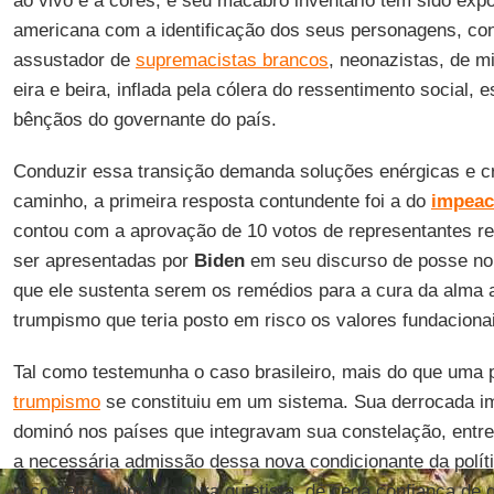
ao vivo e a cores, e seu macabro inventário tem sido exp
americana com a identificação dos seus personagens, c
assustador de
supremacistas brancos
, neonazistas, de m
eira e beira, inflada pela cólera do ressentimento social,
bênçãos do governante do país.
Conduzir essa transição demanda soluções enérgicas e c
caminho, a primeira resposta contundente foi a do
impeac
contou com a aprovação de 10 votos de representantes r
ser apresentadas por
Biden
em seu discurso de posse no
que ele sustenta serem os remédios para a cura da alma
trumpismo que teria posto em risco os valores fundaciona
Tal como testemunha o caso brasileiro, mais do que uma 
trumpismo
se constituiu em um sistema. Sua derrocada im
dominó nos países que integravam sua constelação, entre
a necessária admissão dessa nova condicionante da políti
recomendar uma postura quietista, de cega confiança de