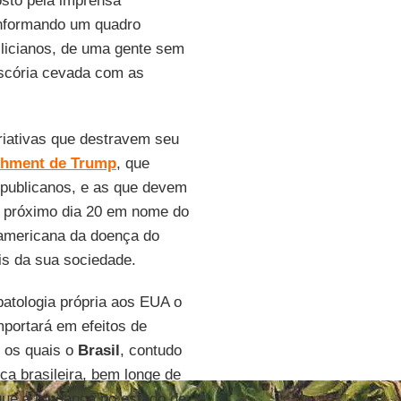
osto pela imprensa
onformando um quadro
ilicianos, de uma gente sem
 escória cevada com as
riativas que destravem seu
hment de
Trump
, que
epublicanos, e as que devem
 próximo dia 20 em nome do
 americana da doença do
is da sua sociedade.
patologia própria aos EUA o
portará em efeitos de
 os quais o
Brasil
, contudo
ca brasileira, bem longe de
 que a mudança no estado de