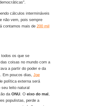
democráticas".
oendo cálculos intermináveis
ue não vem, pois sempre
 Já contamos mais de
200 mil
 todos os que se
 das coisas no mundo com a
ava a partir do poder e da
l. Em poucos dias,
Joe
e política externa será
seu leito natural
ação da
ONU
. O
eixo do mal
,
s populistas, perde a