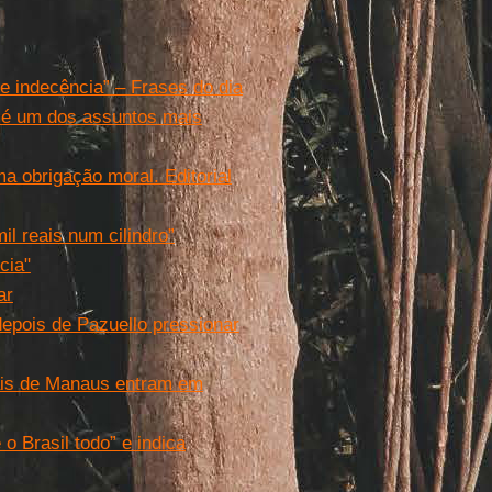
e indecência” – Frases do dia
é um dos assuntos mais
a obrigação moral. Editorial
l reais num cilindro”
cia"
ar
depois de Pazuello pressionar
tais de Manaus entram em
o Brasil todo” e indica