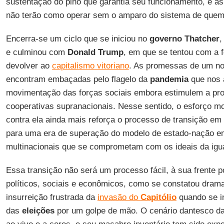
sustentação do pino que garantia seu funcionamento, e as
não terão como operar sem o amparo do sistema de quem 
Encerra-se um ciclo que se iniciou no
governo Thatcher
,
e culminou com
Donald Trump
, em que se tentou com a f
devolver ao
capitalismo vitoriano
. As promessas de um no
encontram embaçadas pelo flagelo da
pandemia
que nos a
movimentação das forças sociais embora estimulem a pro
cooperativas supranacionais. Nesse sentido, o esforço m
contra ela ainda mais reforça o processo de transição e
para uma era de superação do modelo de estado-nação e
multinacionais que se comprometam com os ideais da igua
Essa transição não será um processo fácil, à sua frente 
políticos, sociais e econômicos, como se constatou dra
insurreição frustrada da
invasão do
Capitólio
quando se in
das
eleições
por um golpe de mão. O cenário dantesco daq