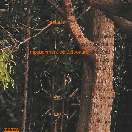
todas as instituições da área da saúde que se empenham 
genocida imposta pelas autoridades governamentais, ora r
inépcia do ministro
Pazuello
.
Nessa direção, o movimento ofensivo deve transcorrer nas 
incluído o poder judiciário, com ênfase especial no Congre
recurso ao
impeachment de Bolsonaro
, principal responsá
do país, movimento a ser respaldado pelas agências da so
manifestos, panelaços e do que mais estiver à mão.
Cassandras
nos aconselham a não partir para o mar alto
políticos liliputianos com que contamos, mas não nos ve
de
São Paulo
, de perfil e robusto histórico conservador, 
como facínora? Não se faz política sem alma, remoendo c
avaliação de forças esperando dos céus uma chuva que 
a hora do
hic Rhodus hic salta
. Pois ela chegou. Já co
mortos
, basta, fora.