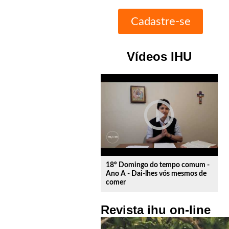
Vídeos IHU
play_circle_outline
18º Domingo do tempo comum -
Ano A - Dai-lhes vós mesmos de
comer
Revista ihu on-line