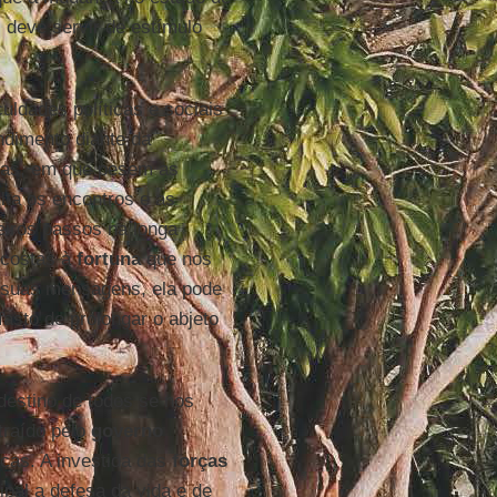
 deve servir de estímulo
culdades políticas e sociais
ndimento diante da
Mas, em que pesem as
ulta os encontros e as
eiros passos na longa
 costas à
fortuna
que nos
s suas mensagens, ela pode
asto de prolongar o abjeto
destino de todos se nos
traído pelo
governo
cas. A investida das
forças
cipal a defesa da vida e de