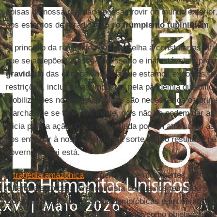
coisas da nossa realidade possa provir do mundo exterior,
aos esforços de erradicação do
trumpismo tupiniquim
.
O princípio da realidade nos aconselha a constatar as difi
que se antepõem a esse necessário e inafastável empree
gravidade
das circunstâncias a que estamos expostos. 
restrições, inclusive as impostas pela pandemia que dific
mobilizações no espaço público, são necessários os prim
marcha que se tem pela frente, pois não se podem dar as
alicia para a ação. Caso contrariada por um ator surdo à
nos entregar à nossa própria má sorte com o resultado nef
governo que aí está.
A
tragédia amazônica
, se permanecermos inertes, será o 
faltar o alento para a reconquista do que nos tem sido sub
Bolsonaro
em suas práticas demofóbicas e antidemocráti
democráticas
, na hora atual, deve ter como objetivo prin