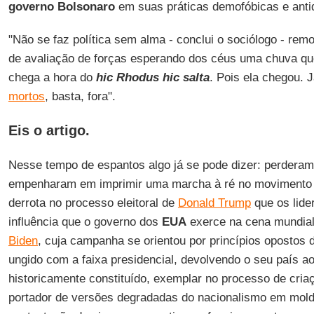
governo Bolsonaro
em suas práticas demofóbicas e anti
"Não se faz política sem alma - conclui o sociólogo - rem
de avaliação de forças esperando dos céus uma chuva q
chega a hora do
hic Rhodus hic salta
. Pois ela chegou.
mortos
, basta, fora".
Eis o artigo.
Nesse tempo de espantos algo já se pode dizer: perderam
empenharam em imprimir uma marcha à ré no movimento
derrota no processo eleitoral de
Donald Trump
que os lider
influência que o governo dos
EUA
exerce na cena mundia
Biden
, cuja campanha se orientou por princípios opostos d
ungido com a faixa presidencial, devolvendo o seu país ao 
historicamente constituído, exemplar no processo de cri
portador de versões degradadas do nacionalismo em molde