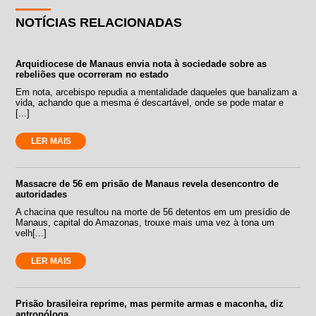
NOTÍCIAS RELACIONADAS
Arquidiocese de Manaus envia nota à sociedade sobre as
rebeliões que ocorreram no estado
Em nota, arcebispo repudia a mentalidade daqueles que banalizam a
vida, achando que a mesma é descartável, onde se pode matar e
[...]
LER MAIS
Massacre de 56 em prisão de Manaus revela desencontro de
autoridades
A chacina que resultou na morte de 56 detentos em um presídio de
Manaus, capital do Amazonas, trouxe mais uma vez à tona um
velh[...]
LER MAIS
Prisão brasileira reprime, mas permite armas e maconha, diz
antropóloga