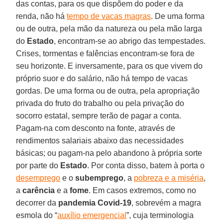
das contas, para os que dispõem do poder e da
renda, não há
tempo de vacas magras
. De uma forma
ou de outra, pela mão da natureza ou pela mão larga
do
Estado
, encontram-se ao abrigo das tempestades.
Crises, tormentas e falências encontram-se fora de
seu horizonte. E inversamente, para os que vivem do
próprio suor e do salário, não há tempo de vacas
gordas. De uma forma ou de outra, pela apropriação
privada do fruto do trabalho ou pela privação do
socorro estatal, sempre terão de pagar a conta.
Pagam-na com desconto na fonte, através de
rendimentos salariais abaixo das necessidades
básicas; ou pagam-na pelo abandono à própria sorte
por parte do
Estado
. Por conta disso, batem à porta o
desemprego
e o
subemprego
, a
pobreza e a miséria
,
a
carência
e a
fome
. Em casos extremos, como no
decorrer da
pandemia Covid-19
, sobrevém a magra
esmola do “
auxílio emergencial
”, cuja terminologia