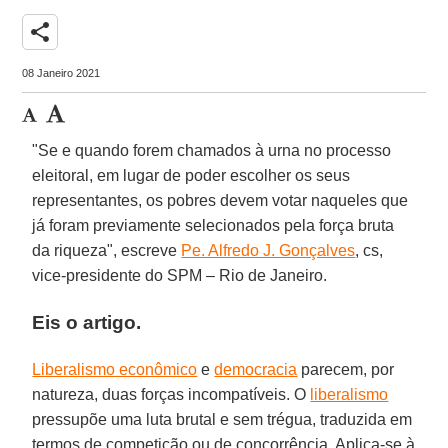
share
08 Janeiro 2021
"Se e quando forem chamados à urna no processo
eleitoral, em lugar de poder escolher os seus
representantes, os pobres devem votar naqueles que
já foram previamente selecionados pela força bruta
da riqueza", escreve
Pe. Alfredo J. Gonçalves
, cs,
vice-presidente do SPM – Rio de Janeiro.
Eis o artigo.
Liberalismo econômico
e
democracia
parecem, por
natureza, duas forças incompatíveis. O
liberalismo
pressupõe uma luta brutal e sem trégua, traduzida em
termos de competição ou de concorrência. Aplica-se à