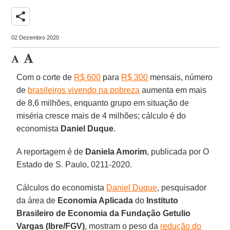
share
02 Dezembro 2020
Com o corte de
R$ 600
para
R$ 300
mensais, número
de
brasileiros vivendo na pobreza
aumenta em mais
de 8,6 milhões, enquanto grupo em situação de
miséria cresce mais de 4 milhões; cálculo é do
economista
Daniel Duque
.
A reportagem é de
Daniela Amorim
, publicada por O
Estado de S. Paulo, 0211-2020.
Cálculos do economista
Daniel Duque
, pesquisador
da área de
Economia Aplicada
do
Instituto
Brasileiro de Economia da Fundação Getulio
Vargas (Ibre/FGV)
, mostram o peso da
redução do