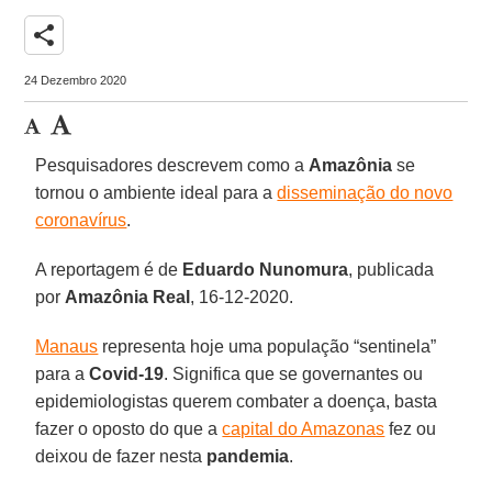
share
24 Dezembro 2020
Pesquisadores descrevem como a
Amazônia
se
tornou o ambiente ideal para a
disseminação do novo
coronavírus
.
A reportagem é de
Eduardo Nunomura
, publicada
por
Amazônia
Real
, 16-12-2020.
Manaus
representa hoje uma população “sentinela”
para a
Covid-19
. Significa que se governantes ou
epidemiologistas querem combater a doença, basta
fazer o oposto do que a
capital do Amazonas
fez ou
deixou de fazer nesta
pandemia
.