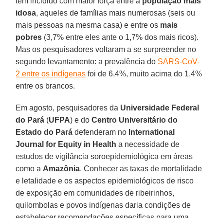
tem incidido com maior força entre a
população mais
idosa
, aqueles de famílias mais numerosas (seis ou
mais pessoas na mesma casa) e entre os
mais
pobres
(3,7% entre eles ante o 1,7% dos mais ricos).
Mas os pesquisadores voltaram a se surpreender no
segundo levantamento: a prevalência do
SARS-CoV-
2 entre os indígenas
foi de 6,4%, muito acima do 1,4%
entre os brancos.
Em agosto, pesquisadores da
Universidade Federal
do Pará
(
UFPA
) e do
Centro Universitário do
Estado do Pará
defenderam no
International
Journal for Equity in Health
a necessidade de
estudos de vigilância soroepidemiológica em áreas
como a
Amazônia
. Conhecer as taxas de mortalidade
e letalidade e os aspectos epidemiológicos de risco
de exposição em comunidades de ribeirinhos,
quilombolas e povos indígenas daria condições de
estabelecer recomendações específicas para uma