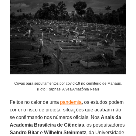
Covas para sepultamentos por covid-19 no cemitério de Manaus.
(Foto: Raphael Alves/Amazônia Real)
Feitos no calor de uma
pandemia
, os estudos podem
correr o risco de projetar situações que acabam não
se confirmando nos números oficiais. Nos
Anais da
Academia Brasileira de Ciências
, os pesquisadores
Sandro Bitar
e
Wilhelm
Steinmetz
, da Universidade