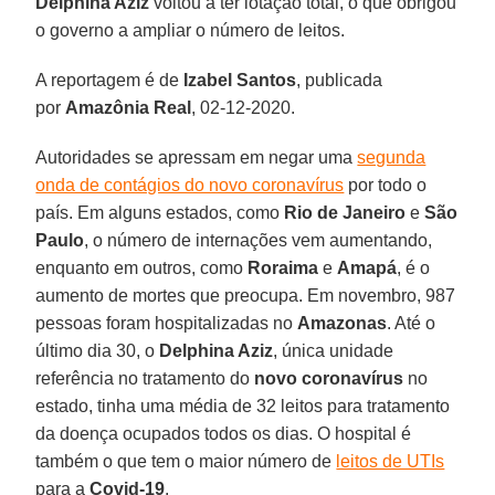
Delphina Aziz
voltou a ter lotação total, o que obrigou
o governo a ampliar o número de leitos.
A reportagem é de
Izabel
Santos
, publicada
por
Amazônia
Real
, 02-12-2020.
Autoridades se apressam em negar uma
segunda
onda de contágios do novo coronavírus
por todo o
país. Em alguns estados, como
Rio de Janeiro
e
São
Paulo
, o número de internações vem aumentando,
enquanto em outros, como
Roraima
e
Amapá
, é o
aumento de mortes que preocupa. Em novembro, 987
pessoas foram hospitalizadas no
Amazonas
. Até o
último dia 30, o
Delphina Aziz
, única unidade
referência no tratamento do
novo
coronavírus
no
estado, tinha uma média de 32 leitos para tratamento
da doença ocupados todos os dias. O hospital é
também o que tem o maior número de
leitos de UTIs
para a
Covid-19
.