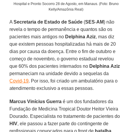
Hospital e Pronto Socorro 28 de Agosto, em Manaus. (Foto: Bruno
Kelly/Amazônia Real)
A
Secretaria de Estado de Saúde
(
SES
-
AM
) não
revela o tempo de permanência e quantos são os
pacientes mais antigos no
Delphina
Aziz
, mas diz
que existem pessoas hospitalizadas há mais de 20
dias por causa da doença. Entre o fim de outubro e
começo de novembro, o governo estadual revelou
que 60% dos pacientes internados no
Delphina
Aziz
permaneciam na unidade devido a sequelas da
Covid-19
. Por isso, foi criado um ambulatório para o
atendimento exclusivo a essas pessoas.
Marcus Vinícius
Guerra
é um dos fundadores da
Fundação de Medicina Tropical Doutor Heitor Vieira
Dourado. Especialista no tratamento de pacientes do
HIV
, ele passou a fazer parte do contingente de
profissionais convocados para o front de
batalha