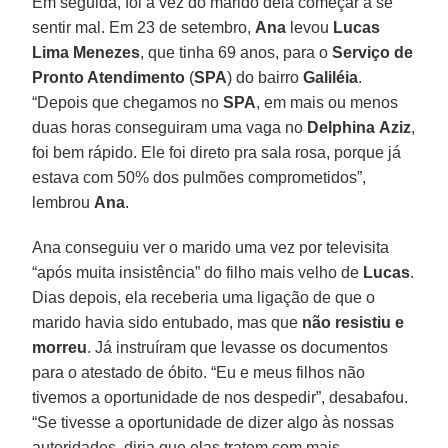
Em seguida, foi a vez do marido dela começar a se
sentir mal. Em 23 de setembro,
Ana
levou
Lucas
Lima Menezes
, que tinha 69 anos, para o
Serviço de
Pronto Atendimento
(
SPA
) do bairro
Galiléia
.
“Depois que chegamos no
SPA
, em mais ou menos
duas horas conseguiram uma vaga no
Delphina
Aziz
,
foi bem rápido. Ele foi direto pra sala rosa, porque já
estava com 50% dos pulmões comprometidos”,
lembrou
Ana
.
Ana conseguiu ver o marido uma vez por televisita
“após muita insistência” do filho mais velho de
Lucas
.
Dias depois, ela receberia uma ligação de que o
marido havia sido entubado, mas que
não resistiu e
morreu
. Já instruíram que levasse os documentos
para o atestado de óbito. “Eu e meus filhos não
tivemos a oportunidade de nos despedir”, desabafou.
“Se tivesse a oportunidade de dizer algo às nossas
autoridades, diria que elas tratem com mais